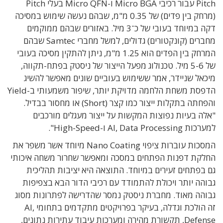
Pitch
עבור רכיבי
Micro BGA
ו-
Micro QFN
בעלי
Pitch
(
מרחק בין פדים
)
של
0.35
מ
"
מ, שבהם נעשה שימוש במסיכה
דקה במיוחד בעובי של כ־
3
מיל. באזורים שבהם ממוקמים
מחברים
(
קונקטורים
)
גדולים
, למשל מחברי Samtec שבהם
המרחק בין הפדים הוא 1.25
מ
"
מ
, ניתן להתקין
מסיכה בעובי
של
5-6
מיל
.
טכנולוג מפעל הייצור של ניסטק בפתח-תקווה,
מיכאל שניידר, אמר
ש
שימוש בעוביים שונים מאפשר להשיג
הדפסת משחת הלחמה מדויקת יותר
,
שיפור משמעותי ב-
Yield
והפחתה בתקלות ייצור כמו קצר
(Short)
או מחסור בבדיל.
"אלה בעיות נפוצות המקשות על ייצור מעגלים מורכבים
למערכות
AI, Data Processing
ו-
High-Speed".
המסכות עוברות ציפוי
Nano Coating
מיוחד אשר משפר את
החלקת דפנות הפתחים במסכה ומאפשר שחרור משחה איכותי
גם בפתחים זעירים במיוחד
.
התוצאה היא יציבות תהליכית
גבוהה יותר ויכולת להתמודד עם רכיבי הדור הבא בצפיפות
גבוהה מאוד
. מחברת ניסטק נמסר ש
הדרישה לפתרונות מסוג
זה הולכת וגדלה
,
בעיקר בפרויקטים מתקדמים בתחומי
AI,
Defense,
תקשורת מהירה ומערכות עיבוד עתירות נתונים
,