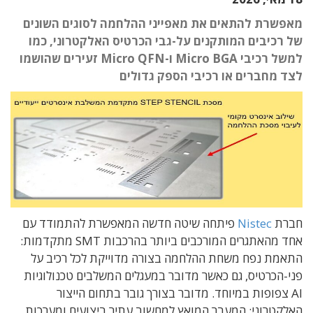
מאפשרת להתאים את מאפייני ההלחמה לסוגים השונים
של רכיבים המותקנים על-גבי הכרטיס האלקטרוני, כמו
למשל רכיבי Micro BGA ו-Micro QFN זעירים שהושמו
לצד מחברים או רכיבי הספק גדולים
חברת
Nistec
פיתחה שיטה חדשה המאפשרת להתמודד עם
אחד מהאתגרים המורכבים ביותר בהרכבות
SMT
מתקדמות
:
התאמת נפח משחת ההלחמה בצורה מדוייקת לכל רכיב על
פני-הכרטיס
,
גם כאשר מדובר במעגלים המשלבים טכנולוגיות
AI
צפופות במיוחד
. מדובר בצורך גובר בתחום הייצור
האלקטרוני: המעב
ר המואץ למחשוב עתיר ביצועים
ומערכות