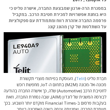
במסגרת הרה-ארגון שמבצעת החברה, אישרה טליט כי
היא בוחנת אפשרויות למכירת חטיבת הרכב. במקביל
פרסמה החברה אזהרת רווח ומתמודדת עם ספקולציות
על השתלטות של קרן מהונג קונג
חברת טליט (
Telit
), העוסקת בפיתוח מוצרי תקשורת
מכונה-אל-מכונה (M2M) בתחום ה-IoT, מחפשת רוכש
לחטיבת הרכב (Automotive) שלה, כך אישרה החברה בהודעה
לבורסה המשנית של לונדון (AIM), שבה נסחרת החברה, וזאת
בעקבות פרסום ב-Financial Times מוקדם יותר השבוע. בכך
מוותרת החברה, שמנייתה צנחה בשנה האחרונה ביותר