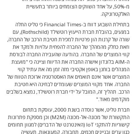
מ-50%, על אחד השווקים הצומחים ביותר בתעשיית
האלקטרוניקה.
בתחילת השבוע דווח ב-Financial Times כי טליט החלה
במגעים, בהובלת חברת הייעוץ רוטשילד (Rothschild), עם
שורה של קרנות הון פרטיות למכירת חטיבת הרכב של החברה,
וזאת כחלק מהמהלך של החברה להפחית עלויות ולמקד את
קווי המוצרים של החברה. בהודעה שהעבירה החברה לבורסת
ה-AIM בלונדון אישרה החברה את הדיווח וציינה כי "מועצת
המנהלים בוחנן באופן אקטיבי מזה זמן מה את עתיד קווי
המוצרים אשר אינם תואמים את האסטרטגיה ארוכת הטווח של
החברה. אחד מקווי המוצרים שעומדים לבחינה היא חטיבת
הרכב. תהליך זה, המובל על ידי חברת רוטשילד, נמצא בשלבים
מוקדמים מאוד."
חברת טליט, אשר נוסדה בשנת 2000, עוסקת בתחום
התקשורת של מכונה-אל-מכונה (M2M) וכן מספקת פתרונות
קישוריות להתקני IoT (האינטרנט של הדברים) למגוון תחומים
כגון ערים ובניינים חכמים, תחבורה, קמעונאות, תעשייה