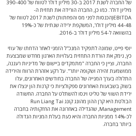
של החברה לשנת 2017 ב-30 מיליון דולר לטווח של 390-400
מיליון דולר. כמו כן, החברה הורידה את תחזית ה-
EBITDA(הכנסות לפני מס והפחתות) לשנת 2017 לטווח של
44-48 מיליון דולר, המשקפת ירידה שנתית של כ-19%
בהשוואה ל-54 מיליון דולר ב-2016.
יוסי פייט, שמונה לתפקיד המנכ"ל הזמני לאחר הדחתו של עוזי
כץ, נימק את הורדת התחזית בעלויות הארגון מחדש שמבצעת
החברה, וציין כי החברה "מתמקדים ביישום של מדיניות רעננה,
ממושמעת זהירה ושקופה יותר". על רקע אזהרת הרווח והירידה
התלולה בערך המנייה של החברה בחודשים האחרונים, עלו
בשוק בשבועות האחרונים ספקולציות כי קרנות הון ינצלו את
ירידת השווי של טליט וינסו להשתלט על החברה. החשודה
הבולטת היא קרן ההון מהונג קונג Run Liang Tai
Management, שהגדילה באחרונה את החזקותיה בחברה
לכ-14% ממניות החברה והיא כעת בעלת המניות הגדולה
ביותר בחברה.