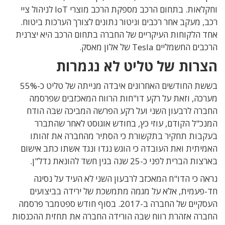
וחקלאות. בתחום הרכב מספקת הרכב מוצרי IoT לניהול ציי
רכב, מעקב אחר רכבים וניטור נתונים לצורך הערכות ביטוח.
אחד הלקוחות העיקריים של החברה בתחום הרכב היא יצרנית
הרכבים החשמליים Tesla של אלון מאסק.
הצרות של טליט לא נגמרות
בששת החודשים האחרונים איבדה מנייתה של טליט כ-55%
מערכה, וזאת על רקע דו"חות הרווח המאכזבים שפרסמה
החברה לרבעון השני ועל רקע הפרשה המביכה שבה הודח
המנכ"ל הקודם, עוזי כץ, בחודש אוגוסט לאחר שהתברר
בעקבות תחקיר בתקשורת כי הסתיר מהחברה את זהותו
האמיתית ואת העובדה כי הוגש נגדו ונגד אשתו כתב אישום
בארצות הברית לפני כ-25 שנה בגין חשד להונאת נדל"ן.
נראה כי הדו"ח המאכזב לרבעון השני לא העיד על נסיגה
חד-פעמית, אלא על מגמה מתמשכת של ירידה בביצועים
העסקיים של החברה ב-2017. בסוף חודש ספטמבר פרסמה
החברה אזהרת רווח שבה הורידה החברה את תחזית ההכנסות