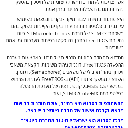
אשר צריכות לעמוד בדרישות קיצוניות של חיסכון בהספק,
מהירות תגובה ופעילות אמינה בזמן אמת.
היא פותחה במיוחד עבור מיקרו-בקרים ונמצאת בשימוש
על-גבי רוב פלטפורמות המיקרו-בקרים הקיימות בשוק, בהם
משפחת STM32 של חברת STMicroelectronics. כיום
נחשבת FreeTROS כתקן דה-פקטו בפיתוח מערכות זמן אמת
משובצות.
הסדנא תתמקד בסוגיות מרכזיות של תכנון באמצעות מערכת
ההפעלה FreeTROS, דוגמת ניהול משימות, הקצאת משאבי
זיכרון, ניהול מקבילי של משאבים (Semaphores), תזמון,
השוואת ממשקי פיתוח (API) ב-FreeTROS לעומת השימוש
בממשקי CMSIS-OS, קונפיגורציה של מערכת ההפעלה
בפלטפורמת STM32CubeMX, ועוד.
ההשתתפות בסדנא היא בחינם, אולם מותנית ברישום
מראש וקבלת אישור של חברת פיוטצ'ר ישראל.
מרכז הסדנא הוא ישראל שם-טוב מחברת פיוטצ'ר
אלקטרוניקס, 052-6008408