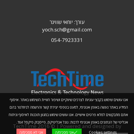
עורך: יוחאי שוויגר
yoch.sch@gmail.com
054-7923331
אנו עושים שימוש בקבצי עוגיות לצרכים שיווקיים ושיפור חוויית השימוש באתר. איסוף
המידע באתר נעשה באופן אנונימי, למעט בטפסי יצירת קשר והרשמה לניוזלטר בהם
אתם מתבקשים למלא פרטים אישיים. אנו עושים שימוש במגוון תוכנות לאיסוף וניתוח
אנליטי של הנתונים באופן אנונימי לרבות: גוגל אנליטיקס, פייסבוק פיקסל ועוד.
TechTime 2016 © | Powered and designed by
Cookies settings
אני מסכימ/ה
אני לא מסכימ/ה
Planwize