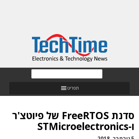
תפריט
סדנת FreeRTOS של פיוטצ'ר
ו-STMicroelectronics
5 נובמבר, 2018