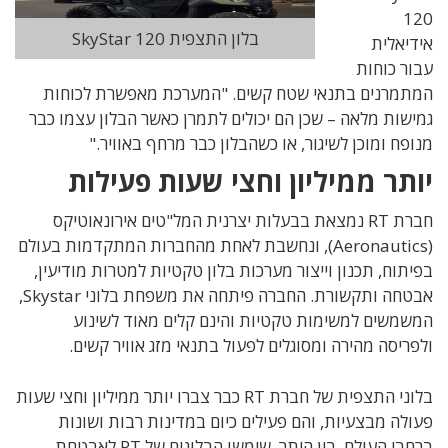
120
בלון התצפית SkyStar 120
אידיאלית
עבור כוחות
המתמרנים בתנאי שטח קשים. "המערכת מאפשרת לכוחות
גמישות מלאה – שכן הם יכולים לתמרן כאשר הבלון עצמו כבר
מנופח ומוכן לשיגור, או כשהבלון כבר מרחף באוויר."
יותר ממיליון וחצי שעות פעילות
חברת RT נמצאת בבעלות יצרנית המל"טים אירונאוטיקס
(Aeronautics), ונחשבת לאחת מהחברות המתקדמות בעולם
בפיתוח, תכנון וייצור מערכות בלון טקטיות למטרות מודיעין,
אבטחה ותקשורת. החברה פיתחה את משפחת בלוני Skystar,
המשמשים למשימות טקטיות והינם קלים מאוד לשינוע
ולפריסה מהירה ומסוגלים לפעול בתנאי מזג אוויר קשים.
בלוני התצפית של חברת RT כבר צברו יותר ממיליון וחצי שעות
פעולה מבצעיות, והם פעילים כיום במדינות רבות ושונות
ברחבי העולם. בין היתר, שימשו הבלונים של RT לאבטחת