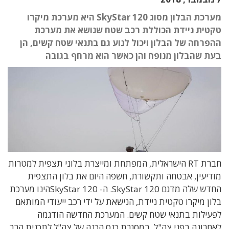
מערכת הבלון מסוג SkyStar 120 היא מערכת מיקרו
טקטית ניידת הכוללת רכב שטח שנושא את מערכת
ההפרחה של הבלון ויכול לנוע גם בתנאי שטח קשים, הן
בעת שהבלון מנופח והן כאשר הוא מרחף בגובה
חברת RT הישראלית, המפתחת ומייצרת בלוני תצפית למטרות
מודיעין, אבטחה ותקשורת, חשפה היום את בלון התצפית
החדש שלה מדגם SkyStar 120. ה- SkyStar 120הינו מערכת
בלון מיקרו טקטית ניידת, הנישאת על ידי רכב ייעודי המותאם
לפעילות בתנאי שטח קשים. המערכת החדשה הודגמה
לאחרונה בפני צה"ל, במסגרת כנס הכנה של צה"ל לתכנית הרב