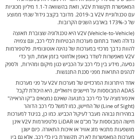
המאפשרת תקשורת V2V, וזאת בהשוואה ל-1.1 מיליון מכוניות
עם טכנולוגיית V2V ב-2019. מדובר בקצב גידול שנתי ממוצע
של כ-173% בארבע השנים הקרובות.
V2V (Vehicle-to-Vehicle) היא טכנולוגיה שצוברת תאוצה
גדולה מאוד בתחום מערכות הבטיחות לכלי רכב, וגם צפויה
להוות נדבך מרכזי במערכות של נהיגה אוטונומית. פלטפורמות
V2V מאפשרות לשדר באופן אלחוטי בזמן אמת, תוך כדי
נסיעה, מידע בין כלי רכב על הכביש כגון מיקום ומהירות, ולספק
לנהגים התראות מפני סכנת התנגשות.
אחד היתרונות המרכזיים של מערכות V2V על פני מערכות
ADAS המבוססות על חיישנים ויזואליים, היא היכולת לקבל
אינפורמציה על כלי רכב בתנועה שאינם נמצאים ב"קו הראייה"
(Line of Sight) של החיישן, כמו למשל כלי רכב הדוהר
במהירות גבוהה מעבר לעיקול הכביש. כמו כן, בניגוד למערכות
חישה המבוססות על מכ"ם או LiDAR פלטפורמות V2V אינן
מושפעות מתנאי מזג אוויר או איכות התאורה. כיום ישנן
מערכות המאפשרות לא רק תקשורת בין כלי רכב, אלא גם בין