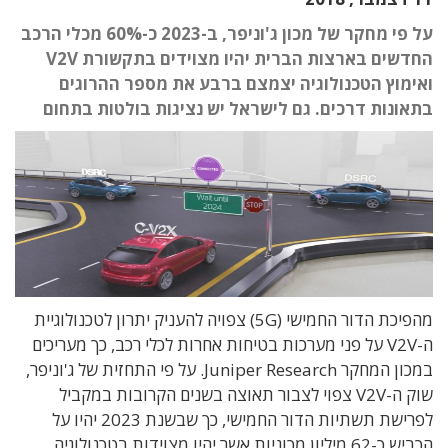
על פי מחקר של מכון ג'וניפר, ב-2023 כ-60% מכלי הרכב
החדשים בארצות הברית יהיו מצוידים בתקשורת V2V
ואימוץ הטכנולוגיה יצמצם ברבע את מספר ההרוגים
בתאונות דרכים. גם לישראל יש נציגות בולטות בתחום
מהפיכת הדור החמישי (5G) צפויה להעניק יתרון לטכנולוגיית
ה-V2V על פני מערכות בטיחות אחרות לכלי רכב, כך מעריכים
במכון המחקר Juniper Research. על פי התחזית של ג'וניפר,
שוק ה-V2V צפוי לצבור תאוצה בשנים הקרובות במקביל
לפרישת תשתיות הדור החמישי, כך שבשנת 2023 יהיו על
הכביש כ-62 מיליון מכוניות אשר יהיו מצוידות בטכנולוגיה