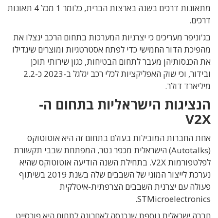
מתאונות דרכים בשנה בארצות הברית, כלומר 1 מכל 4 תאונות
דרכים.
בג'וניפר מעריכים כי יצרניות המערכות בתחום הרכב ינצלו את
מהפיכת הדור החמישי כדי לפתח אסטרטגיות ומוצרים שיגדילו
את הכנסותיהן מעבר לתחום הבטיחות, כגון שירותי תוכן
ובידור, וכי שוק האפליקציות לכלי רכב יגלגל ב-2023 כ-2.2
מיליארד דולר.
הנציגות הישראליות בתחום ה-
V2X
אחת החברות המובילות בעולם בתחום זה היא אוטוטוקס
(Autotalks) הישראלית מכפר נטר, המפתחת שבבי תקשורת
לפלטפורמות V2X. בתחילת השנה הודיעה אוטוטוקס שהיא
נערכת לייצור המוני של השבבים שלה בשנת 2019 בשיתוף
פעולה עם יצרנית השבבים הצרפתית-איטלקית
STMicroelectronics.
חברה ישראלית נוספת שנכנסה לאחרונה לתחום היא פורסייט