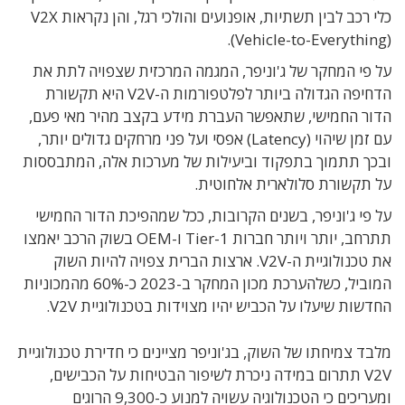
כלי רכב לבין תשתיות, אופנועים והולכי רגל, והן נקראות V2X
(Vehicle-to-Everything).
על פי המחקר של ג'וניפר, המגמה המרכזית שצפויה לתת את
הדחיפה הגדולה ביותר לפלטפורמות ה-V2V היא תקשורת
הדור החמישי, שתאפשר העברת מידע בקצב מהיר מאי פעם,
עם זמן שיהוי (Latency) אפסי ועל פני מרחקים גדולים יותר,
ובכך תתמוך בתפקוד וביעילות של מערכות אלה, המתבססות
על תקשורת סלולארית אלחוטית.
על פי ג'וניפר, בשנים הקרובות, ככל שמהפיכת הדור החמישי
תתרחב, יותר ויותר חברות Tier-1 ו-OEM בשוק הרכב יאמצו
את טכנולוגיית ה-V2V. ארצות הברית צפויה להיות השוק
המוביל, כשלהערכת מכון המחקר ב-2023 כ-60% מהמכוניות
החדשות שיעלו על הכביש יהיו מצוידות בטכנולוגיית V2V.
מלבד צמיחתו של השוק, בג'וניפר מציינים כי חדירת טכנולוגיית
V2V תתרום במידה ניכרת לשיפור הבטיחות על הכבישים,
ומעריכים כי הטכנולוגיה עשויה למנוע כ-9,300 הרוגים