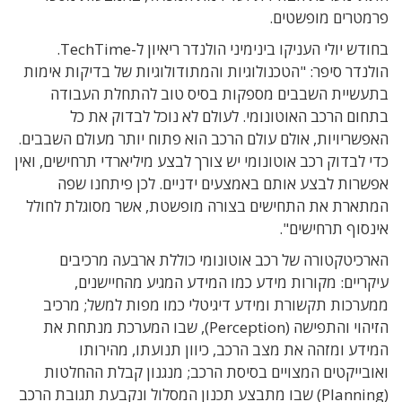
פרמטרים מופשטים.
בחודש יולי העניקו בינימיני הולנדר ריאיון ל-TechTime.
הולנדר סיפר: "הטכנולוגיות והמתודולוגיות של בדיקות אימות
בתעשיית השבבים מספקות בסיס טוב להתחלת העבודה
בתחום הרכב האוטונומי. לעולם לא נוכל לבדוק את כל
האפשריויות, אולם עולם הרכב הוא פתוח יותר מעולם השבבים.
כדי לבדוק רכב אוטונומי יש צורך לבצע מיליארדי תרחישים, ואין
אפשרות לבצע אותם באמצעים ידניים. לכן פיתחנו שפה
המתארת את התחישים בצורה מופשטת, אשר מסוגלת לחולל
אינסוף תרחישים".
הארכיטקטורה של רכב אוטונומי כוללת ארבעה מרכיבים
עיקריים: מקורות מידע כמו המידע המגיע מהחיישנים,
ממערכות תקשורת ומידע דיגיטלי כמו מפות למשל; מרכיב
הזיהוי והתפישה (Perception), שבו המערכת מנתחת את
המידע ומזהה את מצב הרכב, כיוון תנועתו, מהירותו
ואובייקטים המצויים בסיסת הרכב; מנגנון קבלת ההחלטות
(Planning) שבו מתבצע תכנון המסלול ונקבעת תגובת הרכב