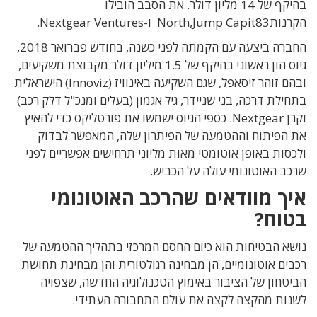
בהיקף של 14 מליון דולר. את הסבב הובילו
הקרנותNorth,Jump Capit83 ו-Nextgear Ventures.
החברה ביצעה עם הקמתה לפני כשנה, בחודש פברואר 2018,
גיוס הון ראשוני בהיקף של 1.5 מיליון דולר מקבוצת משקיעים,
ובהם זוהר זיסאפל, שגם השקיעה באינוויז (Innoviz) הישראלית
בתחילת דרכה, בני שניידר, גיל אגמון (בעלים ומנכ"ל דלק רכב)
וקרן Nextgear. כספי הגיוס ישמשו את פורטליקס כדי להאיץ
את הפיתוח וההטמעה של הפיתרון שלה, המאפשר לבדוק
ולכסות באופן אוטומטי מאות מליוני תרחישים אפשריים לפני
שרכב האוטונומי עולה על הכביש.
איך מוודאים שהרכב האוטונומי
בטוח?
נושא הבטיחות הוא כיום החסם המרכזי בתהליך ההטמעה של
רכבים אוטונומיים, הן מבחינה רגולטורית והן מבחינת תחושת
הביטחון של הציבור באימוץ הטכנולוגיה החדשה, שצפויה
לשנות מהקצה לקצה את עולם התחבורה העתידי.