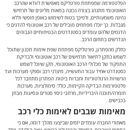
הפלטפורמה שמפתחת פורטליקס מאפשרת לוודא שהרכב
האוטונומי מתנהג בצורה נכונה במאות מליונים של תרחישי
נהיגה משמעותיים, ולפיכך בטוח לשימוש באופן חופשי וללא
מגבלות. כך יוכלו מפתחים מובילים של רכב אוטונומי להדגים כי
הדגמים שלהם עומדים בסטנדרטים הבטיחותיים הגבוהים
הנדרשים בתחום הרכב.
כחלק מהפתרון, פורטליקס מפתחת שפת אימות תכנון שתוכל
לשמש כתקן לתיאור תרחישים של רכב אוטונומי ולבדיקת
התפקוד של מכלולי הרכב האוטונומי, תקן שיוכל לשמש
כסטנדרט אחיד עבור התעשייה, מיצרני רכב וספקי מערכות ועד
הרשויות הרגולטוריות וחברות ביטוח. הפתרון מתחבר לכל
פלטפורמות הבדיקה הקיימות, כולל: סימולציות, מערכות
חומרה/תוכנה היברידיות, מרחבי ניסוי סגורים ונסיעות מבחן
בכבישים.
מאימות שבבים לאימות כלי רכב
מאחורי החברה עומדים יזמים שביצעו מהלך דומה, אם כי
בתחום השבבים. המייסד והטכנולוג הראשי, יואב הולנדר, ייסד