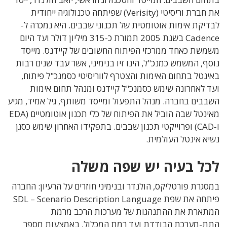
את חברת וריסיטי (Verisity) שפיתחה טכנולוגיה ייחודית
לבדיקת אימות אוטומטית של תכנוני שבבים. היא נמכרה ל-
Cadence בשנת 2005 תמורת כ-315 מיליון דולר ועד היום
משמשת כאחד ממרכזי הפיתוח החשובים של קיידנס. מייסד
נוסף, המשמש כמנכ"ל, הינו זיו בנימיני, אשר עבד שנים רבות
באינטל בתחום האימות והצטרף לווריסיטי כסמנכ"ל פיתוח,
ועד לאחרונה שימש כסמנכ"ל קיידנס ומנהל תחום אימות
השבבים בחברה. מנהל התפעול ומייסד משותף, גיל אמיד, מגיע
מאינטל שבה הוביל את הפיתוח של כלי תכנון אוטומטיים (EDA
ו-CAD) ופרוייקטי תכנון שבבים. בתפקידו האחרון שימש כסגן
נשיא אינטל העולמית.
לכל בעיה יש שפה משלה
במסגרת פורטליקס, הולנדר ובנימיני חוזרים על הרעיון: החברה
פיתחה את שפת SDL – Scenario Description Language
המתארת את ההתנהגות של מערכות הרכב מרמת
התת-מערכת הבודדת ועד רמת המכלול, באמצעות מספר