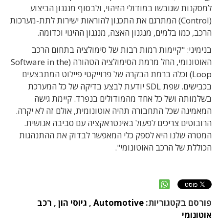
למסקנות שגובשו במודולי הזיהוי, ולבסוף מנגנון הביצוע
(Control) המתרגם את התכנון להוראות ישירות לתת-מערכות
הרכב, כמו בלמים, מנגנון האצה, מנגנון ההיגוי וכדומה.
בנימיני: "קיימות רמות רבות של סימולציה בתחום הרכב
האוטונומי, החל מרמת הסימולציה הטהורה (Software in the
Loop) וכלה ברמת הבקרה של פרוייקטי פיילוט המתבצעים
בכבישים. שפת SDL יודעת לבצע בדיקה של כל המערכת
בשלמותה ושל כל אחד מהמודולים בנפרד. קיימת גישה
המאמינה שכל התחבורה תהיה אוטונומית, אולם זה לא יקרה.
הרובוטים צריכים לפעול באינטראקציה עם סביבה אנושית.
המטרה שלנו היא לספק כלי המאפשר לבדוק את ההתנהגות
הכוללת של הרכב האוטונומי".
פורסם בקטגוריות:
Automotive
,
גיוסי הון
,
רכב
אוטונומי