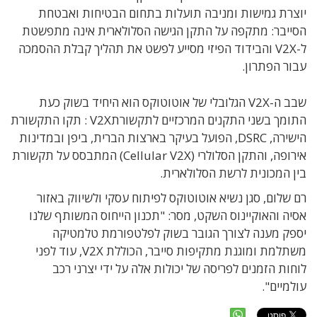
יוצרת גמישות ומניבה תועלות בתחום הבטיחות ואבטחת
הסייבר: מתקפה על התקן הגישה הסלולארית אינה מתפשטת
ל-V2X והבידוד הפיזי מסייע לפשט את תהליך קבלת ההסמכה
עבור הפתרון.
שבב ה-V2X הגלובלי של אוטוטוקס הוא היחיד בשוק כעת
התומך בשני התקנים המרכזיים לתקשורתV2X : תקו התקשורת
הישירה, DSRC, הפועל בעיקר בארצות הברית, ביפן ובמדינות
אירופה, והתקן הסלולרי (Cellular V2X) המתבסס על תקשורת
בין המכונית לרשת הסלולארית.
רם שלום, סגן נשיא אוטוטוקס לפיתוח עסקי ולשיווק באזור
אסיה והאוקיינוס השקט, מסר: "תכנון הייחוס המשותף שלנו
יספק מענה לצורך הגובר בשוק לפלטפורמת טלמטיקה
משתלמת ומוגנת מתקיפות סייבר, הכוללת V2X, עוד לפני
לוחות הזמנים לפריסה של יכולות אלה על ידי יצרני רכב
עולמיים".