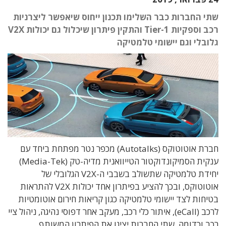
שתי החברות כבר השלימו תכנון ייחוס שיאפשר ליצרניות
רכב וספקיות Tier-1 והתקין פיתרון שיכלול גם יכולות V2X
גלובלי וגם יישומי טלמטיקה
חברת אוטוטוקס (Autotalks) מכפר נטר מפתחת ביחד עם
ענקית הסמיקונדוקטור הטייוואנית מדיה-טק (Media-Tek)
יחידת טלמטיקה שתשולב בשבבי ה-V2X הגלובלי של
אוטוטוקס, ובכך להציע בפיתרון אחד יכולות V2X להתראות
בטיחות לצד יישומי טלמטיקה כגון קריאות חירום אוטומטיות
לרכב (eCall), איתור כלי רכב, מעקב אחר דפוסי נהיגה, ניהול ציי
רכב וכדומה. שתי החברות יציגו את הפיתרון המשותף