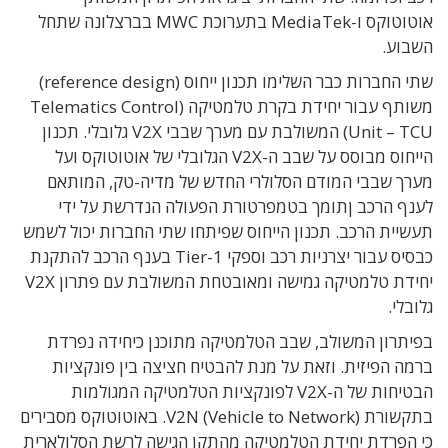
אוטוטוקס ו-MediaTek בתערוכת MWC בברצלונה שתחל
השבוע.
שתי החברות כבר השלימו תכנון ייחוס (reference design)
משותף עבור יחידת בקרת טלמטיקה (Telematics Control
Unit – TCU) המשולבת עם מערך שבבי V2X גלובלי. תכנון
הייחוס מבוסס על שבב ה-V2X הגלובלי של אוטוטוקס ועל
מערך שבבי המודם הסלולרי החדש של מדיה-טק, המותאם
לענף הרכב ןתומך בטמפרטורת הפעולה הנדרשת על ידי
תעשיית הרכב. תכנון הייחוס שפיתחו שתי החברות יכול לשמש
כבסיס עבור יצרניות רכב וספקי Tier-1 בענף הרכב להתקנת
יחידת טלמטיקה גמישה ומאובטחת המשולבת עם פתרון V2X
גלובלי.
בפיתרון המשולב, שבב הטלמטיקה מתוכנן כיחידה נפרדת
ברמה הפיזית. וזאת על מנת להבטיח חציצה בין פונקציות
הבטיחות של ה-V2X לפונקציות הטלמטיקה המגולמות
בתקשורת V2N (Vehicle to Network). באוטוטוקס מסבירים
כי הפרדת יחידת הטלמטיקה מהתקן הגישה לרשת הסלולארית