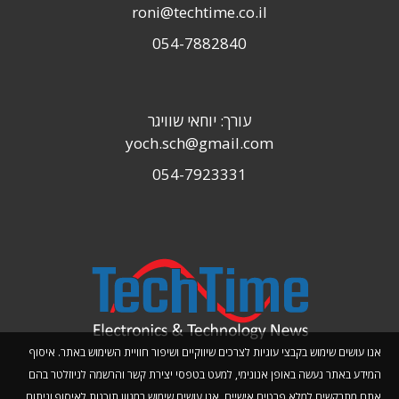
roni@techtime.co.il
054-7882840
עורך: יוחאי שוויגר
yoch.sch@gmail.com
054-7923331
אנו עושים שימוש בקבצי עוגיות לצרכים שיווקיים ושיפור חוויית השימוש באתר. איסוף
המידע באתר נעשה באופן אנונימי, למעט בטפסי יצירת קשר והרשמה לניוזלטר בהם
אתם מתבקשים למלא פרטים אישיים. אנו עושים שימוש במגוון תוכנות לאיסוף וניתוח