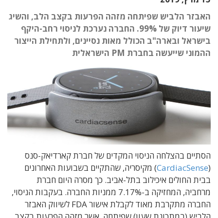
האבזר הלביש שפיתחה מזהה הפרעות בקצב הלב, והשיג
שיעור דיוק של 99%. החברה נערכת לניסוי רחב-היקף
בישראל ובארה"ב הכולל מאות נסיינים, ולתחילת הייצור
ההמוני שייעשה בחברת PM הישראלית
הסתיים בהצלחה הניסוי המקדים של חברת קארדיאק-סנס
(
CardiacSense
) מקיסריה, שהתקיים בשבועות האחרונים
בבית החולים איכילוב בתל-אביב. כך מסרה היום חברת
מרחביה, המחזיקה ב-7.17% ממניות החברה. בעקבות הניסוי,
החברה מתקרבת מאוד לקבלת אישור FDA לשיווק האבזר
הלביש (במתכונת שעון) שפיתחה, אשר מזהה הפרעות בקצב