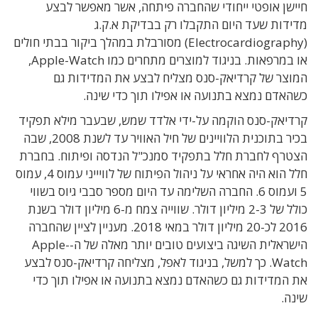
חיישן אופטי ייחודי שהחברה פיתחה, אשר מאפשר לבצע
מדידות שעד היום התקבלו רק בבדיקת א.ק.ג
(Electrocardiography) מסורבלת במהלך ביקור בבתי חולים
או במרפאות. בניגוד למוצרים מתחרים כמו Apple-Watch,
המוצר של קרדיאק-סנס מצליח לבצע את המדידות גם
כשהאדם נמצא בתנועה או אפילו תוך כדי שינה.
קרדיאק-סנס הוקמה על-ידי אלדד שמש, שבעבר מילא תפקיד
בכיר בתוכנית הלוויינים של חיל האוויר עד לשנת 2008, שבה
הצטרף לחברת חלל בתפקיד סמנכ"ל הנדסה ופיתוח. בחברת
חלל הוא היה אחראי על ניהול הפיתוח של לוויייני עמוס 4, עמוס
5 ועמוס 6. החברה השלימה עד היום מספר סבבי גיוס בשווי
כולל של 2-3 מיליון דולר. שווייה צמח מ-6 מיליון דולר בשנת
2016 לכ-20 מיליון דולר במאי 2018. מעניין לציין שהחברה
הישראלית השיגה ביצועים טובים יותר מאלה של ה-Apple-
Watch. כך למשל, בניגוד לאפל, מצליחה קרדיאק-סנס לבצע
את המדידות גם כשהאדם נמצא בתנועה או אפילו תוך כדי
שינה.