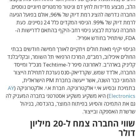
הלב, מבצע מדידות לחץ דם וניטור פרמטרים חיוניים נוספים.
החברה נדרשה להציג רמת דיוק של 96%, אולם בפועל הגיעה
לרמת דיוק של 99%. הניסוי המקדים כלל 24 נסיינים. כעת
החברה נערכת לבצע ניסוי רחב-היקף בהתאם לדרישות ה-
FDA, שיתחיל בחודש אפריל.
הניסוי יקיף מאות חולים ויתקיים לאורך חמישה חודשים בבתי
החולים איכילוב, רמב"ם, המרכז הרפואי תל השומר, ובקליבלנד
קליניק בארה"ב. לאחרונה סיפר ל-Techtime מנכ"ל ומייסד
החברה, אלדד שמש, שקרדיאק-סנס נערכת לתחילת הייצור
ההמוני כבר השנה, אשר ייעשה בחברת PM הישראלית,
בתמיכת ובסיוע אי.י אלקטרוניקה. חברת א.י. אלקטרוניקה (
AY
Electronics
) היא משקיע משקיע אסטרטגי בחברה המעניק לה
גם את התמיכה והסיוע בפיתוח המוצר, בהנדסה, בניהול
שרשרת האספקה ובייצור.
שווי החברה צמח ל-20 מיליון
דולר