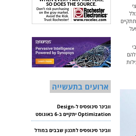
י
א משתרע על שטח של 3,500 מ"ר וכולל
תקן תתקיים
ב הנוכחי המפעל
בי
 להם
כזיים. הפעילות
ארועים בתעשייה
וובינר סינופסיס ל-Design
Optimization יתקיים ב-6 באוגוסט
2026
וובינר סינופסיס לתכנון שבבים במודל