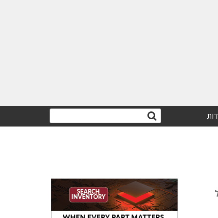
דות
ל