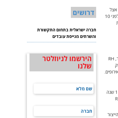
נפרד אצל
דרושים
קבלנים שונים. מהבחינה הזאת תעשיית האלקטרוניקה האירופית נמצאת במקום שבו נמצאה תעשיית הייצור הישראלית לפני 10
חברה ישראלית בתחום התקשורת
והשרתים מגייסת עובדים
הירשמו לניוזלטר
בשלב הראשון המפעל החדש ברומניה יתמקד בעיקר בייצור מערכות רפואיות, מכונות תעשייתיות וציוד תקשורת. בעתיד, RH
שלנו
ק
רופים.
חברת RH טכנולוגיות נמצאת בבעלות יעקב רוזנברג וגדליה המרמן. הם ייסדו את החברה ואחר כך הנפיקו אותה לפני כ-17 שנה
צע בהדרגה ושבמהלכו הם רכשו בחזרה את כל מניות RH
ייצור