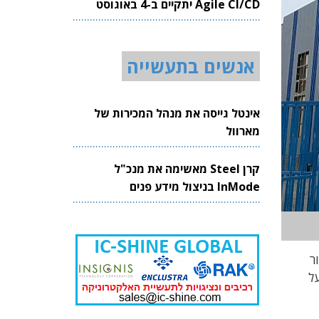
Agile CI/CD יתקיים ב-4 באוגוסט
2026
אנשים בתעשייה
אינטל גייסה את מנהל המכירות של
מארוול
קרן Steel מאשימה את מנכ"ל
InMode בניצול מידע פנים
בייצור
ל