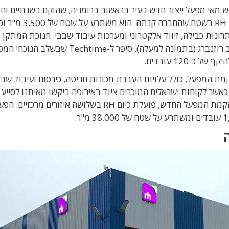
מאי מפעל ייצור חדש בעיר בראשוב ברומניה, שהוקם בשנתיים וחצ
האחרונות. המפעל פועל ממבנה חדש שהוקם על-ידי RH בשטח שהחברה קנתה. הו
 אספקת שירותי ייצור מלאים: הרכבות SMT, פתרונות כבילה, זיווד אלקטרוני ומערכות עיבוד שבבי. חנוכת המ
ב-29 במאי השנה. נשיא ומנכ"ל RH טכנולוגיות, יעקב רוזנברג (בתמונה למעלה), סיפר ל-Techtime שבשל
 עד היום כ-5 מיליון אירו בהקמת המפעל, כולל עלויות העברת מכונות חריטה, כירסום ועיבוד שב
 כאשר לקוחות ישראלים המוכרים ציוד באירופה ביקשו מאיתנו לסייע
למצוא פתרון לייצור בתוך יבשת אירופה". בעקבות הקמת המפעל החדש, פועלת כיום RH בשלושה איזורים מר