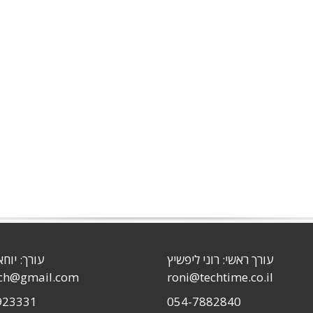
עורך ראשי: רוני ליפשיץ
עורך: יוחא
sch@gmail.com
roni@techtime.co.il
923331
054-7882840