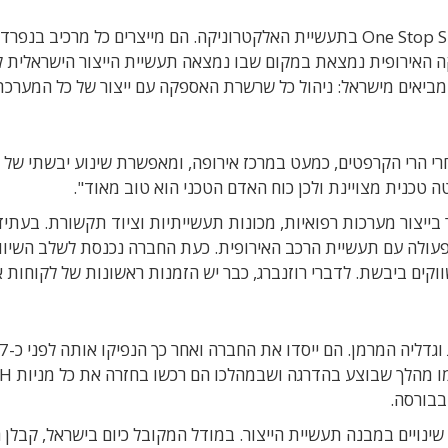
רוזנברג: "התברר לנו שבאירופה לא קיים המושג One Stop Shop בתעשיית האלקטרוניקה. הם מייצרים כל מרכיב ב
מביאים מישראל: ניהול כל שרשרת האספקה עם ייצור של כל המערכת
רי הרי הקרפטים, כמעט במרכז אירופה, ומאפשרת שינוע יבשתי של
ה טכנית מצויינת ולכן כוח האדם הטכני הוא טוב מאוד".
עולה עם תעשיית הרכב האירופית. כעת החברה נכנסת לשלב השיוו
קים ביבשת. לדברי רוזנברג, כבר יש הזמנות ראשונות של לקוחות אי
בבורסה בתל-אביב. בחודש דצמבר 2015 הם השלימו מהלך שבו
בבורסה.
שינויים במבנה תעשיית הייצור. במודל המקובל כיום בישראל, קבלן ה