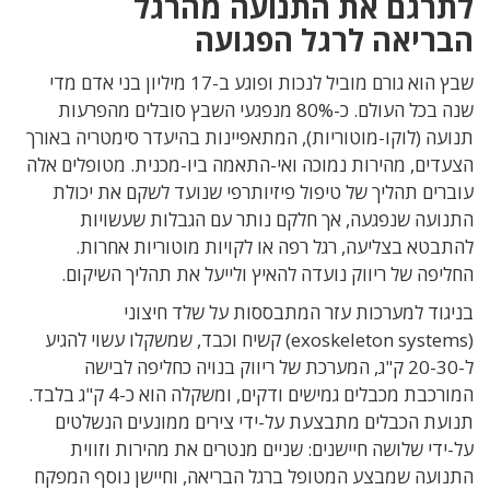
לתרגם את התנועה מהרגל
הבריאה לרגל הפגועה
שבץ הוא גורם מוביל לנכות ופוגע ב-17 מיליון בני אדם מדי
שנה בכל העולם. כ-80% מנפגעי השבץ סובלים מהפרעות
תנועה (לוקו-מוטוריות), המתאפיינות בהיעדר סימטריה באורך
הצעדים, מהירות נמוכה ואי-התאמה ביו-מכנית. מטופלים אלה
עוברים תהליך של טיפול פיזיותרפי שנועד לשקם את יכולת
התנועה שנפגעה, אך חלקם נותר עם הגבלות שעשויות
להתבטא בצליעה, רגל רפה או לקויות מוטוריות אחרות.
החליפה של ריווק נועדה להאיץ ולייעל את תהליך השיקום.
בניגוד למערכות עזר המתבססות על שלד חיצוני
(
exoskeleton systems
) קשיח וכבד, שמשקלו עשוי להגיע
ל-20-30 ק"ג, המערכת של ריווק בנויה כחליפה לבישה
המורכבת מכבלים גמישים ודקים, ומשקלה הוא כ-4 ק"ג בלבד.
תנועת הכבלים מתבצעת על-ידי צירים ממונעים הנשלטים
על-ידי שלושה חיישנים: שניים מנטרים את מהירות וזווית
התנועה שמבצע המטופל ברגל הבריאה, וחיישן נוסף המפקח