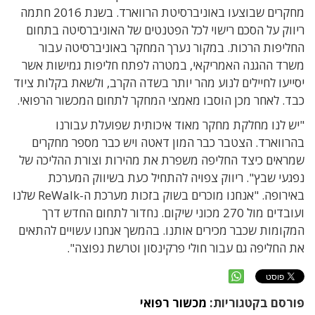
מחקרים שבוצעו באוניברסיטת הרווארד. בשנת 2016 חתמה
ריווק על הסכם רישוי לכל הפטנטים של האוניברסיטה בתחום
החליפות הרכות. במקור נערך המחקר באוניברסיטה עבור
משרד ההגנה האמריקאי, במטרה לפתח חליפות גמישות אשר
יסייעו לחיילים לנוע מהר יותר בשדה הקרב, ולשאת בקלות ציוד
כבד. לאחר מכן הוסבו מאמצי המחקר לתחום המכשור הרפואי.
"יש לנו מחלקת מחקר מאוד איכותית שפועלת עבורנו
בהרווארד. הצטבר כבר המון דאטה ויש כבר מספר מחקרים
שמראים כיצד החליפה משפרת את מהירות וצורת ההליכה של
נפגעי שבץ".
ריווק צפויה להתחיל כעת בשיווק המערכת
באירופה. "אנחנו מוכרים בשוק בזכות מערכת ה-
ReWalk
שלנו
ועובדים מול 270 מכוני שיקום. נחדור לתחום החדש דרך
המקומות שכבר מכירים אותנו. בהמשך אנחנו עשויים להתאים
את החליפה גם עבור חולי פרקינסון וטרשת נפוצה".
פורסם בקטגוריות:
מכשור רפואי