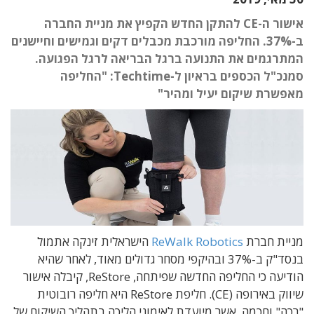
אישור ה-CE להתקן החדש הקפיץ את מניית החברה
ב-37%. החליפה מורכבת מכבלים דקים וגמישים וחיישנים
המתרגמים את התנועה ברגל הבריאה לרגל הפגועה.
סמנכ"ל הכספים בראיון ל-Techtime: "החליפה
מאפשרת שיקום יעיל ומהיר"
מניית חברת
ReWalk Robotics
הישראלית זינקה אתמול
בנסד"ק ב-37% ובהיקפי מסחר גדולים מאוד, לאחר שהיא
הודיעה כי החליפה החדשה שפיתחה,
ReStore
, קיבלה אישור
שיווק באירופה (
CE
). חליפת
ReStore
היא חליפה רובוטית
"רכה" וחכמה,
אשר מיועדת לאימוני הליכה בתהליך השיקום של