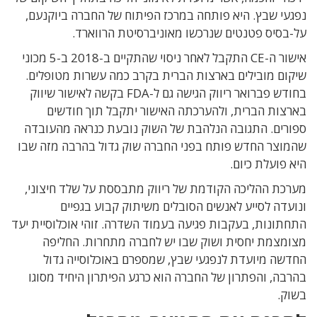
נפגעי שבץ. היא פותחה במרכז הפיתוח של החברה ביוקנעם,
על-בסיס פטנטים שנרכשו מאוניברסיטת הרווארד.
אישור ה-
CE
התקבל לאחר ניסוי שהתקיים ב-2018 ב-5 מכוני
שיקום מובילים בארצות הברית בקרב כמה עשרות מטופלים.
בחודש פברואר ריווק הגישה גם ל-
FDA
בקשה לאישור שיווק
בארצות הברית, ולהערכתה האישור יתקבל תוך חודשים
ספורים.
התגובה הנלהבת של השוק נובעת כנראה מ
העובדה
שהמוצר החדש פותח בפני החברה שוק גדול בהרבה מזה שבו
היא פועלת כיום.
מערכת ההליכה הקודמת של ריווק מתבססת על שלד חיצוני,
ונועדה לסייע לאנשים הסובלים משיתוק קבוע בגפיים
התחתונות, בעקבות פגיעה בעמוד השדרה. זוהי אוכלוסיית יעד
מצומצמת יחסית ושוק שבו יש לחברה מתחרות. החליפה
החדשה מיועדת לנפגעי שבץ, שמספרם באוכלוסייה גדול
בהרבה, והפתרון של החברה הוא כרגע הפיתרון היחיד מסוגו
בשוק.