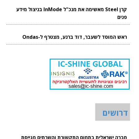
קרן Steel מאשימה את מנכ"ל InMode בניצול מידע
פנים
ראש המוסד לשעבר, דוד ברנע, מצטרף ל-Ondas
דרושים
חברה ישראלית בתחום התקשורת והשרתים מגייסת