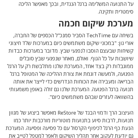
על התנועה המשלימה ברגל הנגדית, ובכך מאפשר הליכה
סימטרית ותקינה.
מערכת שיקום חכמה
בשיחה עם
TechTime
הסביר סמנכ"ל הכספים של החברה,
אורי גון: "במכוני שיקום משתמשים כיום במערכות שלד חיצוני
קשיחות שבעצם הוסבו לנפגעי שבץ. מדובר במערכות כבדות
שיושבות על כל הגוף. ואולם, מאחר שנפגעי שבץ סובלים
ממוגבלות רק בצד אחד, המערכת שלנו מתלבשת רק על הרגל
הפגועה, ולמעשה דוגמת את צורת ההליכה של המטופל ברגל
הבריאה ומעבירה את הכוחות הנדרשים כדי לייצר את אותה
תנועה ברגל הפגועה. המערכת שלנו גם זולה באופן משמעותי
בהשוואה לעזרים שבהם משתמשים כיום".
העיצוב הרך ודמוי הבגד של
ReStore
מאפשר ביצוע של מגוון
תנועות, לרבות סיוע בתנועות מוטוריות מורכבות יותר כמו
הנעת כף הרגל לכיפוף הקרסול עם כל פסיעה ופסיעה. המערכת
גם יודעת לעקוב אחר תהליך השיקום ולאפר למטפל לטייב את