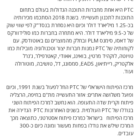
PTC
היא אחת מחברות התוכנה הגדולות בעולם בתחום
התוכנות לתכנון תעשייתי. בשנת 2018 הסתכמו מכירותיה
בכ-1.25 מיליארד דולר וכיום היא נסחרת בנסד"ק לפי שווי שוק
של כ-9.5 מיליארד דולר. היא מתחרה בחברות כמו סולידוורקס
של דאסו, סימנס
PLM
ובחלק מהמוצרים גם באוטודסק. עם
לקוחותיה של
PTC
נמנות חברות יצור וטכנולוגיה מובילות כמו
טויוטה, לוקהיד מרטין, בואינג, אאודי, קאטרפילר, ג'נרל
אלקטריק, רייתיאון,
EADS
, סמסונג, דל, טושיבה, מוטורולה
ועוד.
מרכז הפיתוח הישראלי של
PTC
החל לפעול בשנת 1991, וכיום
ופועל משלושה אתרים: אזור התעשייה מת"ם בחיפה, הרצליה
פיתוח וקרית שדה התעופה. הוא נחשב למרכז הפיתוח השני
בגודלו של
PTC
העולמית.
בשנים האחרונות
PTC
הגדירה את
מרכז הפיתוח בישראל כמרכז פיתוח אסטרטגי, כתוצאה מכך
המרכז שילש את גודלו בפחות מעשור ומונה כיום כ-300
עובדים.