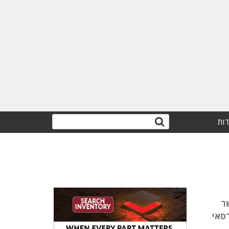
דות
ד"קאית, אשר
נה הבורסאי