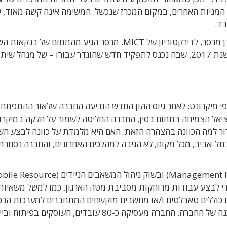
מניות האחרים, במקום המכרז שנכשל. המשימה אינה קשה מאוד, ש
מכל מקום, בעקבות הגיוס, הצטרף מייסד BNN, דארן מרסר, לדירקטוריון של MICT. מרסר הגיע מהתחום 
הוא הקים את את החברה ב-2007 וניהל אותה עד לשנת 2017, שבה נכנס לתפקיד חדש שהוגדר עבורו – של מנהל שי
פי מיקרונט: לאחר גיוס ההון החדש הודיעה החברה שלאור ההתפתחו
נציאל הצמיחה בתחום בסין, החברה החליטה לשמור על חלקה במיקרו
רור למה הכוונה בהצהרה הזאת: האם היא מלמדת על כוונה לבצע ה
רסה בתל-אביב, מכל מקום, לא הגיבה למהלכים האחרונים, והחברה נסחרת
חברת מיקרונט ממוקדת בשוק ניהול ציי הרכב (Management Fleet) ובשוק ניהול המשאבים הניידים 
יי רכב כדי לבצע עבודות מרוחקות מסביבת מטה הארגון, כמו למשל משאיות
רים כוללים טאבלטים ו/או מחשבים מוקשחים המתחברים למערכות הרכ
עסיקה כ-80 עובדים, העוסקים בפיתוח ובייצור.