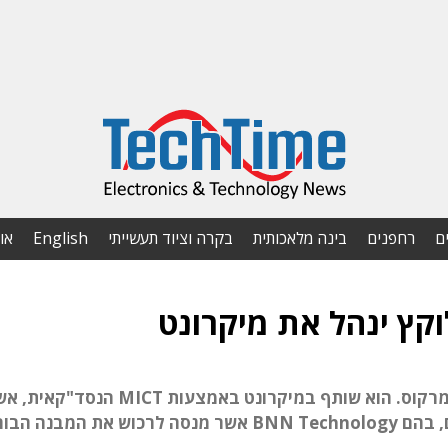
ם
רחפנים
בינה מלאכותית
בקרה וציוד תעשייתי
English
או
לוקץ נכנס לתפקיד מנכ"ל זמני במקומו של דוד מרקוס. הוא שותף במיקרונט באמצעות MICT הנס
מגייסת 9-16 מיליון דולר ממשקיעים אסטרטגיים, בהם BNN Technology אשר מנסה לרכוש את המב