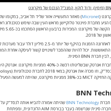
רונט (
Micronet
) מאזור התעשייה אזור שליד תל אביב, במקומו של
נס לתפקיד בחודש אוגוסט 2017. מרקוס הגיע מחברת פוינטר טלוקיישן מראש העין שבה שימש כטכנולוג ר
במבט ראשון, החלפת המנכ"ל היא תוצא
אלא שהתמונה הכללית מורכבת יותר, החברה קיבלה לאחרונה הזמנות בהיקף של יותר מ-2.5 מיליון דולר
ול התאוששות. יכול להיות שההסבר לשינויים קשור לעיסקה אחרת ה
הקשר של לוקץ' למיקרונט החל בשנת 2012, כאשר חברת אנרטק שבשליטתו רכשה כ-40% ממניות מיקרונט. א
האמריקנית תמורת כ-9.25 מיליון דולר. בסיום העיסקה החזיקה MICT בכ-38% ממניות מיקרונט, שהיתה למעשה ה
 חברת
BNN Technology
שהיתה אמורה להביא אותה לנסד"ק על 
הפלטפורמה הבורסאית של MICT. חברת BNN היא חברה סינית שנרשמה בעבר בבורסת AIM הלונדונית, ומפתחת