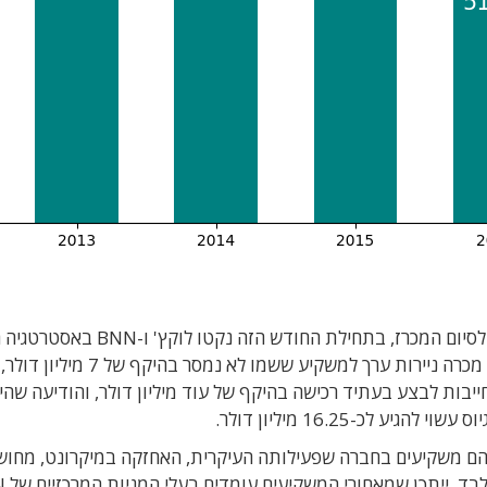
אלא שהמכרז נכשל. לאחר סדרה של הארכות המועד לסיום המכרז, בתחילת החודש ה
ב-4 ביוני החברה הצליחה לבצע גיוס הון מפתיע: היא מכרה ניירות ערך למשקיע ששמו
 2 מיליון דולר, עם התחייבות לבצע בעתיד רכישה בהיקף של עוד מיליון דולר, והודיעה שה
לכ-16.25 מיליון דולר.
ע הם משקיעים בחברה שפעילותה העיקרית, האחזקה במיקרונט, מחו