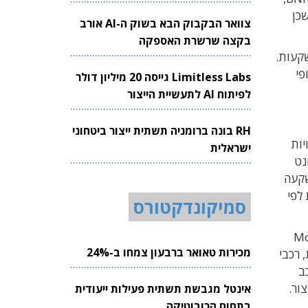
כן
צוואר הבקבוק הבא בשוק ה-AI אורב
בקצה שרשרת האספקה
של בנקאות השקעות.
תופי
Limitless Labs גייסה 20 מיליון דולר
לפיתוח AI לתעשיית הייצור
RH בונה ברומניה תשתית ייצור ביטחוני
יות
ישראלית
נט
שקעה
 לפי
סמיקונדקטורס
(Mobile Resource
מכירות טאואר ברבעון צמחו ב-24%
, רכבי
ב
אינטל מגבשת תשתית פעילות ייעודית
בתחום הרובוטיקה