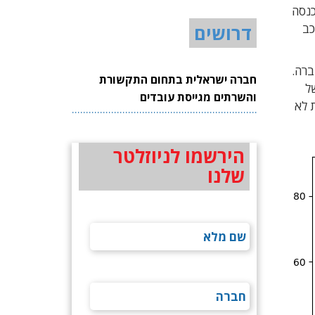
רות לבצע רכישות באינטרנט. החברה מעסיקה כ-300 עובדים בסין. בשנת 2017 נכנסה
 הרכב
דרושים
לר, והחזיק ב-13.5% ממניות החברה.
חברה ישראלית בתחום התקשורת
 של
והשרתים מגייסת עובדים
 לא
הירשמו לניוזלטר
שלנו