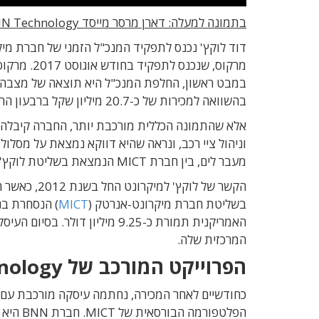
בתמונה למעלה: דארן מרסר מייסד BNN Technology (מימין), ודוד לוקץ, המנכ"ל הנכנס של מיקרונט
דוד לוקץ' נכנס לתפקיד המנכ"ל הזמני של חברת מיק
מרקוס, שנכ
בהשוואה למכירות של כ-20.7 מיליון שקל ברבעון הראשון של 2018.
וניהול ציי רכב, ונראה שהיא דווקא נמצאת על מסל
מעבר לים, בין חברת MICT הנמצאת בשליטת לוקץ', לבין חברת BNN הסינית.
בשליטת חברת מיקרונט-אנרטק (
MICT
המרכזית שלה.
הפרוייקט המורכב של BNN Technology
כחודשיים לאחר המכירה, נחתמה עיסקה מורכבת עם