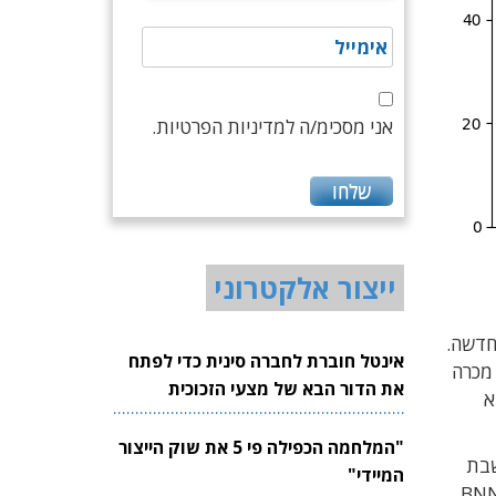
אני מסכימ/ה למדיניות הפרטיות.
ייצור אלקטרוני
זה נקטו לוקץ' ו-BNN באסטרטגיה חדשה.
אינטל חוברת לחברה סינית כדי לפתח
 לא נמסר בהיקף של 7 מיליון דולר, מכרה
את הדור הבא של מצעי הזכוכית
יא
לשבבים
"המלחמה הכפילה פי 5 את שוק הייצור
שבת
המיידי"
בדו"חותיה הכספיים לפי שווי של כ-1.7 מיליון דולר בלבד. ייתכן שמאחורי המשקיעים עומדים בעלי המניות המרכזיים של BNN,