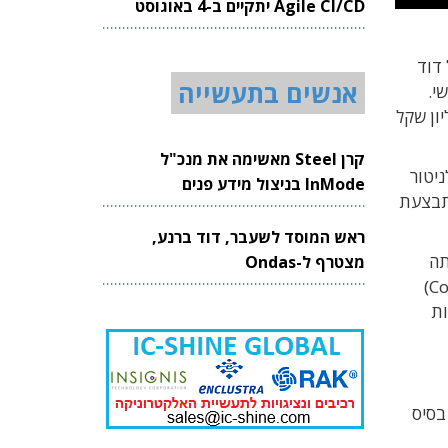
Agile CI/CD יתקיים ב-4 באוגוסט
2026
 דוד
אנשים בתעשייה
אשי.
ה של מצבה הקשה של מיקרונט: המכירות ברבעון הראשון הסתכמו בכ-5.65 מיליון שקל
קרן Steel מאשימה את מנכ"ל
 עבור מערכות לניטור
InMode בניצול מידע פנים
מתבצעת
ראש המוסד לשעבר, דוד ברנע,
נרטק היתה
מצטרף ל-Ondas
) הנסחרת בנסד"ק, וזו מכרה את אנרטק במאי 2018 לחברת טכנולוגיות (Coolisys)
פעילות
בסיס