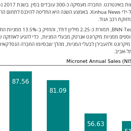
פלטפורמות מסחר אלקטרוני המאפש
פלטפורמת התשלומים הניידים שלה לשוק ואומצה על-ידי Xinhua News. באמצע השנה היא החליטה להיכנס לתחום
זוקת רכב ועוד.
ביולי 2018 מכר לוקץ' כ-15% ממניותיו ל-BNN Technology, תמורת כ-2.25 מיליון דו
 לאחר מכן פירסמה BNN מכרז לרכישת 35.2% נוספים ממניות מיקרונט אנרטק מבעלי המניות, כדי להגיע לאחזקה
יות מיקרונט ולהעבירן לבעלי המניות, מהלך שבסיומו החברה הנסדקאית
ל-אביב.