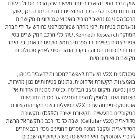
שוק הרכב הסיני הוא כבר יותר מעשור שוק הרכב הגדול בעולם
מבחינת מספר כלי-הרכב המיוצרים במדינה. יתרה מכך, שוק
הרכב הסיני גם נחשב למוביל באימוץ טכנולוגיות מקושרות
ומערכות בטיחות. לפי מחקר שפורסם לפני כחודש על ידי חברת
המחקר Kenneth Research, שוק כלי-הרכב המקושרים בסין
צפוי לצמוח בשיעור דו-ספרתי בחמש השנים הבאות, בין היתר
הודות לנכונות הגבוהה בקרב הנהג הסיני לאמץ טכנולוגיות
מקושרות ואוטונומיות.
טכנולוגיית V2X מיועדת לאפשר למכוניות להעביר ביניהן,
באמצעות תקשורת אלחוטית, נתונים בטיחותיים כגון מהירות,
כיוון נסיעה, מיקום ומצב הבלימה, כניסת מכוניות אחרות אל
הצומת ועוד, ולספק לנהגים התרעה על סכנת התנגשות.
אוטוטוקס פיתחה שבבי V2X ה
פועלים בשני תקני התקשורת
המקובלים בתעשייה: תקשורת ישירה (
DSRC
) ותקשורת
סלולארית
(
Cellular V2X
), שבה כל כלי רכב מתקשר אל הרשת
הסלולארית ומקבל ממנה מסרים המגיעים מכלי רכב אחרים.
לדברי אוטוטוקס, היא הראשונה בשוק שהשיקה שבבים