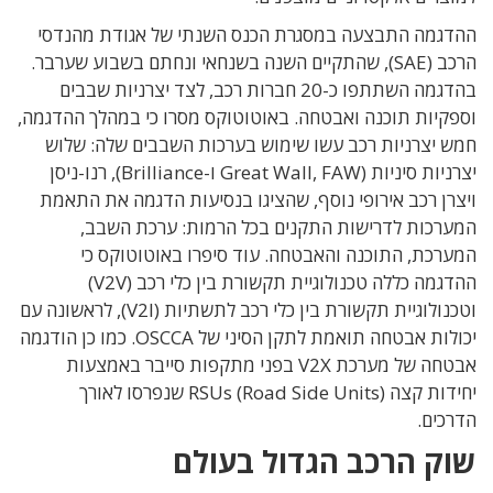
ההדגמה התבצעה במסגרת הכנס השנתי של אגודת מהנדסי
הרכב (SAE), שהתקיים השנה בשנחאי ונחתם בשבוע שערבר.
בהדגמה השתתפו כ-20 חברות רכב, לצד יצרניות שבבים
וספקיות תוכנה ואבטחה. באוטוטוקס מסרו כי במהלך ההדגמה,
חמש יצרניות רכב עשו שימוש בערכות השבבים שלה: שלוש
יצרניות סיניות (Great Wall, FAW ו-Brilliance), רנו-ניסן
ויצרן רכב אירופי נוסף, שהציגו בנסיעות הדגמה את התאמת
המערכות לדרישות התקנים בכל הרמות: ערכת השבב,
המערכת, התוכנה והאבטחה. עוד סיפרו באוטוטוקס כי
ההדגמה כללה טכנולוגיית תקשורת בין כלי רכב (V2V)
וטכנולוגיית תקשורת בין כלי רכב לתשתיות (V2I), לראשונה עם
יכולות אבטחה תואמת לתקן הסיני של OSCCA. כמו כן הודגמה
אבטחה של מערכת V2X בפני מתקפות סייבר באמצעות
יחידות קצה RSUs (Road Side Units) שנפרסו לאורך
הדרכים.
שוק הרכב הגדול בעולם