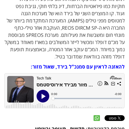
חוקיות כמו פיראטיות הברחות, דיג בלתי חוקי, גניבת נפט
ועוד.
קו המוצרים השני של בירד הוא של מערכות הגנה
למטוסים מפני טילים (
AMPS
). המערכת המתקדמת ביותר של
החברה היא ה-SP
REOS DIRCM
,
העוקבת
אחר טילי-כתף
מונחי חום ומשבשת את פעילותם. מערכת
SPREOS
מבוססת
על מכ"ם דופלר ומכשיר לייזר המשולבים במארז מאוחד במשקל
נמוך במיוחד. המכ"ם עוקב אחר המטרה, ובאמצעות תופעת
דופלר מזהה בוודאות שמדובר בטיל.
להאזנה לראיון עם סמנכ"ל בירד, שאול מזור:
פורסם בקטגוריות:
חדשות
,
תעופה וביטחון