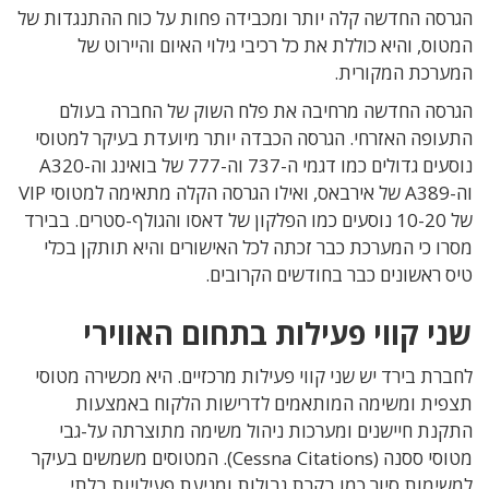
הגרסה החדשה קלה יותר ומכבידה פחות על כוח ההתנגדות של
המטוס, והיא כוללת את כל רכיבי גילוי האיום והיירוט של
המערכת המקורית.
הגרסה החדשה מרחיבה את פלח השוק של החברה בעולם
התעופה האזרחי. הגרסה הכבדה יותר מיועדת בעיקר למטוסי
נוסעים גדולים כמו דגמי ה-737 וה-777 של בואינג וה-A320
וה-A389 של אירבאס, ואילו הגרסה הקלה מתאימה למטוסי VIP
של 10-20 נוסעים כמו הפלקון של דאסו והגולף-סטרים. בבירד
מסרו כי המערכת כבר זכתה לכל האישורים והיא תותקן בכלי
טיס ראשונים כבר בחודשים הקרובים.
שני קווי פעילות בתחום האווירי
לחברת בירד יש שני קווי פעילות מרכזיים. היא
מכשירה מטוסי
תצפית ומשימה המותאמים לדרישות הלקוח באמצעות
התקנת חיישנים ומערכות ניהול משימה מתוצרתה על-גבי
מטוסי ססנה (
Cessna Citations
).
המטוסים משמשים בעיקר
למשימות סיור כמו בקרת גבולות ומניעת פעילויות בלתי