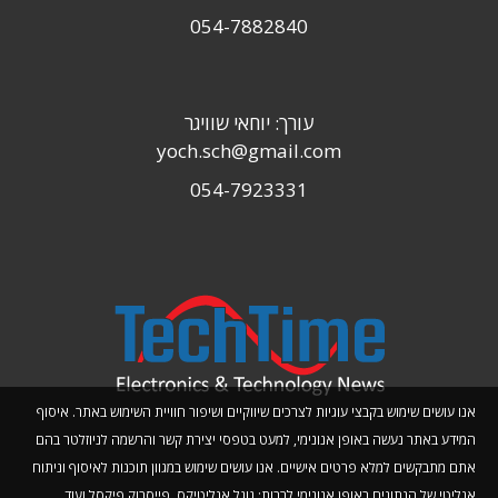
054-7882840
עורך: יוחאי שוויגר
yoch.sch@gmail.com
054-7923331
אנו עושים שימוש בקבצי עוגיות לצרכים שיווקיים ושיפור חוויית השימוש באתר. איסוף
המידע באתר נעשה באופן אנונימי, למעט בטפסי יצירת קשר והרשמה לניוזלטר בהם
אתם מתבקשים למלא פרטים אישיים. אנו עושים שימוש במגוון תוכנות לאיסוף וניתוח
אנליטי של הנתונים באופן אנונימי לרבות: גוגל אנליטיקס, פייסבוק פיקסל ועוד.