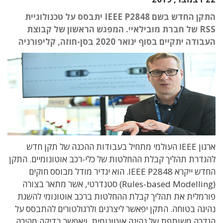
התקן החדש בשם IEEE P2848 יתבסס על טכנולוגיית
RSS של חברת מובילאיי. המפגש הראשון של קבוצת
העבודה יתקיים בסוף ינואר 2020 בסן-חוזה, קליפורניה
ארגון IEEE העולמי מתחיל בעבודות ההכנה של תקן חדש
להגדרת תהליך קבלת ההחלטות של כלי-רכב אוטונומיים. התקן
החדש ייקרא IEEE P2848. הוא יגדיר מודל מבוסס חוקים
(Rules-based Modelling) סטנדרטי, אשר מתאר בצורה
פורמלית את תהליך קבלת ההחלטות ברכב אוטונומי להשגת
נהיגה בטוחה. התקן יפאשר ליצרנים ולרגולטורים להתבסס על
הגדרה משותפת של נהיגה אוטונומית, ויאפשר בדיקה מהירה