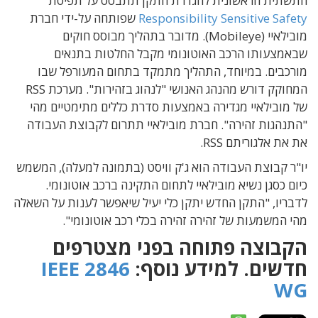
התשתית הראשונית להגדרת התקן תתבסס על תפיסת
Responsibility Sensitive Safety
שפותחה על-ידי חברת
מובילאיי (Mobileye). מדובר בתהליך מבוסס חוקים
שבאמצעותו הרכב האוטונומי מקבל החלטות בתנאים
מורכבים. במיוחד, התהליך מתמקד בתחום המעורפל שבו
המחוקק דורש מהנהג האנושי "לנהוג בזהירות". מערכת RSS
של מובילאיי מגדירה באמצעות סדרת כללים מתימטיים מהי
"התנהגות זהירה". חברת מובילאיי תתרום לקבוצת העבודה
את את אלגוריתם RSS.
יו"ר קבוצת העבודה הוא ג'ק וויסט (בתמונה למעלה), המשמש
כיום כסגן נשיא מובילאיי לתחום התקינה ברכב אוטונומי.
לדבריו, "התקן החדש יתקן כלי יעיל שיאפשר לענות על השאלה
מהי המשמעות של זהירה זהירה בכלי רכב אוטונומי".
הקבוצה פתוחה בפני מצטרפים
חדשים. למידע נוסף:
IEEE 2846
WG