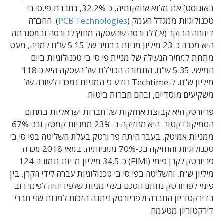
באוגוסט) את מלוא אחזקותיה, כ-32.2%, בחברת פי.סי.בי
טכנולוגיות ממגדל העמק (
PCB Technologies
). החברה
דיווחה הבוקר (א') לבורסה שהעסקה מחוץ לבורסה ובמסגרתה
היא מכרה כ-23 מיליון מניות במחיר של 5.15 ש"ח למניה, מעט
מתחת למחיר הנעילה של מניית פי.סי.בי טכנולוגיות ביום
חמישי, 5.35 ש"ח. התמורה הכוללת של העסקה היא כ-118
מיליון ש"ח. ל-Techtime נודע כי המניות נמכרו לשורה של
משקיעים מוסדיים, ובהם חברות ביטוח.
פריורטק היא קבוצת אחזקות של חברות ישראליות בתחום
הסמיקונדקטור. היא מחזיקה ב-23% ממניות קמטק ובכ-67%
ממניות אמיטק. בעבר היתה פריורטק בעלת השליטה בפי.סי.בי
טכנולוגיות והחזיקה בכ-70% ממניותיה. במאי 2018 מכרה
פריורטק לקרן פימי (FIMI) כ-34.5 מיליון מניות תמורת 124
מיליון ש"ח, והשליטה בפי.סי.בי טכנולוגיות עברה לידי הקרן. בין
פימי לפריורטק נחתם הסכם בעלי מניות שלפיו יהיה לפימי רוב
בדירקטוריון החברה ולפריורטק ניתנה הזכות למנות שני חברי
דירקטוריון מטעמה.