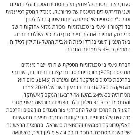
כעת, לאחר מכירת כל אחזקותיה, הסתיים הסכם בעלי המניות
ושני הדירקטורים מטעמה של פריורטק, מנכ"ל קמטק רפי עמית
וסמנכ"ל הכספים של פריורטק יותם שטרן, חדלו לכהן
בדירקטוריון פי.סי.בי טכנולוגיות. מכירת מלוא אחזקותיה של
פריורטק מותירה את קרן פימי כגוף המרכזי השולט בחברה.
בעל העניין השני בגודלו כעת הוא בית ההשקעות ילין לפידות,
המחזיק כ-5.4% ממניות החברה.
חברת פי.סי.בי טכנולוגיות מספקת שירותי ייצור מעגלים
מודפסים (PCB) מורכבים בסדרות קצרות ובינוניות, ושירותי
בהרכבת כרטיסים אלקטרוניים ומערכות (EMS). כיום היא
מעסיקה כ-750 עובדים. ברבעון השני של 2020 צמחו
מכירותיה בכ-24% בהשוואה לרבעון המקביל אשתקד,
והסתכמו בכ-31.3 מיליון דולר. הצמיחה הורגשה בשני מגזרי
הפעילות המרכזיים של החברה: ייצור מעגלים מודפסים והרכבת
כרטיסים אלקטרוניים. רוב לקוחות החברה מגיעים מתעשיות
האלקטרוניקה הצבאית והרפואית בישראל. במחצית הראשונה
של השנה הסתכמו המכירות בכ-57.4 מיליון דולר, בהשוואה