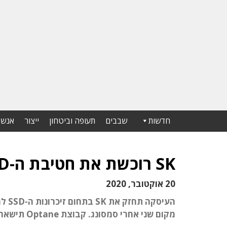
חדשות
שבבים
תעופה וביטחון
ייצור
אנשי
SK רוכשת את חטיבת ה-NAND של אינטל ב-9 מיליארד דולר
20 אוקטובר, 2020
מקום שני אחרי סמסונג. קבוצת Optane תישאר בידי אינטל