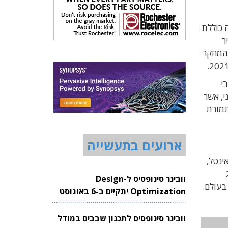
 מיליארד דולר. העיסקה כוללת
נטל תשאיר
NAN ואת העובדים וצוותי המחקר
יבי
ד שנחנך רק בחודש יולי 2016. בשלב השני, אשר
, תמורת
ארועים בתעשייה
כנולוגיות עבור זיכרונות מסוג DDR5. מנכ"ל אינטל,
שונה של 2020
וובינר סינופסיס ל-Design
כרון הגדולות בעולם.
Optimization יתקיים ב-6 באוגוסט
2026
וובינר סינופסיס לתכנון שבבים במודל