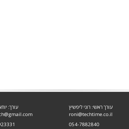
עורך ראשי: רוני ליפשיץ
עורך: יוחא
sch@gmail.com
roni@techtime.co.il
923331
054-7882840