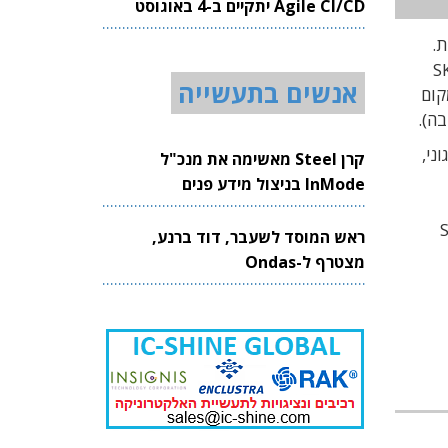
Agile CI/CD יתקיים ב-4 באוגוסט
2026
ם רכיבים בתהליך הכולל 128 שכבות.
TrendF, ברבעון השני של 2020 החזיקה אינטל בכ-11.7% משוק ה-NAND העולמי, ואילו SK
אנשים בתעשייה
תעפיל למקום
וני,
קרן Steel מאשימה את מנכ"ל
InMode בניצול מידע פנים
צרת זיכרונות בטכנולוגיית Floating Gate ואילו SK
ראש המוסד לשעבר, דוד ברנע,
מצטרף ל-Ondas