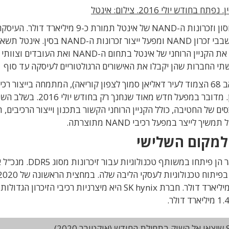
חברת SK hynix הקוריאנית רוכשת את חטיבת האיחסון וזכרונות ה-NAND של אינטל תמורת כ-9
את הפעילויות של אינטל בתחום כונני NAND SSD, שבבי זכרון NAND ומפעל ייצור זכרונות ה-NAND בסין. אי
בידיה את פעילות Intel Optane. העיסקה גם כוללת את הקניין הרוחני של אינטל בתחום ה-D
 החברות שהן יקבלו את האישורים הרגולטוריים לעיסקה עד סוף 2021.
בשלב הראשון תרכוש SK את מפעל הייצור הסיני (פאב 68 הצמוד לעיר דאליאן סמוך לצפון קוריאה), המתמחה בייצור רכ
זיכרון תלת-מימדיים, תמורת 7 מיליארד דולר במזומן. מדובר במפעל חדש מאו
רכוש את שאר הנכסים של החטיבה, כולל הקניין הרוחני הקשור בתכנון וייצור הרכיבים
לשתי החברות יש מסורת של שיתוף פעולה. בין השאר הן פיתחו במשותף ט
בוב סוואן, אמר שהעיסקה תאפשר לאינטל להתמקד בפיתוח טכנולוגיות לעסקי הליבה שלה. במחצית הרא
הסתכמו מכירות כל מוצרי הזיכרון של אינטל בכ-2.8 מיליארד דולר. חברת SK hynix היא מיצרניות רכיבי הזי