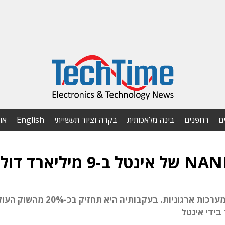
ם
רחפנים
בינה מלאכותית
בקרה וציוד תעשייתי
English
או
העיסקה תחזק את SK בתחום זיכרונות ה-SSD למערכות ארגוניות. בעקבותיה היא תח