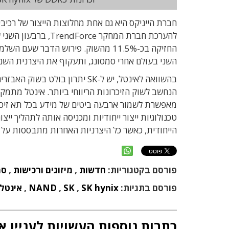
השני בעולם אחרי סמסונג, ותעקוף את היצרנית השנייה בגודלה כיום, Kioxia היפנית (לשעבר ח
בהשוואה לאינטל, יש ל-SK יתרון 
הייחודית, כאשר כל היצרניות האחרות מתבססות על ייצור בטכ
פורסם בקטגוריות:
חדשות
,
מיזוגים ורכישות
,
סמ
פורסם בתגיות:
SK hynix
,
SK
,
NAND
,
אינטל
כתבות נוספות העשויות לעניין א