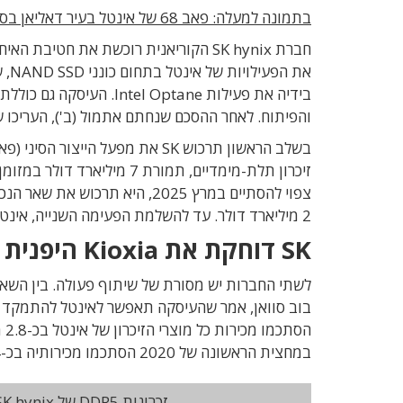
בתמונה למעלה: פאב 68 של אינטל בעיר דאליאן בסין. נפתח בחודש יולי 2016. צילום: אינטל
והפיתוח. לאחר ההסכם שנחתם אתמול (ב'), העריכו שתי
צפוי להסתיים במרץ 2025, היא ת
2 מיליארד דולר. עד להשלמת הפעימה השנייה, אינטל תמשיך לייצר במפעל רכיבי NAND מתוצרתה.
SK דוחקת את Kioxia היפנית למקום השלישי
במחצית הראשונה של 2020 הסתכמו מכירותיה בכ-1.4 מיליארד דולר.
זכרונות DDR5 של SK hynix שיצאו אל השוק בתחילת החודש (אוקטובר 2020)