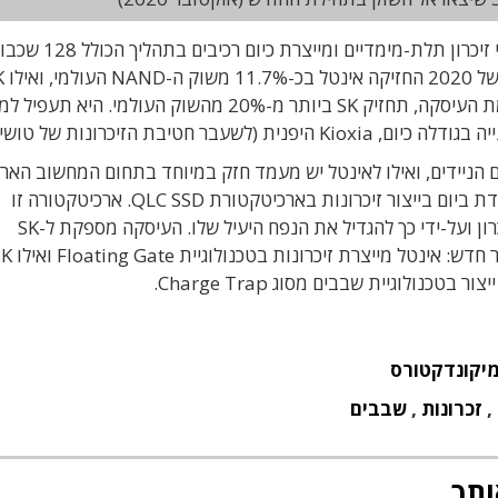
חברת הייניקס היא גם אחת מחלוצות הייצור של רכיבי זיכרון תלת-מימדיים ומייצרת כיו
להערכת חברת המחקר orce
החזיקה בכ-11.5% מהשוק. פירוש הדבר שעם השלמת העיסקה, תחזיק SK ביותר מ-20% מהשוק העולמי. היא 
טיבת הזיכרונות של טושיבה).
בולט בשוק האבזרים הניידים, ואילו לאינטל יש מעמד חזק במיוחד בתחום המחשוב הארג
הנחשב לשוק הזיכרונות הריווחי ביותר. אינטל מתמקדת ביום בייצור זיכרונות בארכיטקטורת QLC SSD. ארכיטקטורה זו
מאפשרת לשמור ארבעה ביטים של מידע בכל תא זיכרון ועל-ידי כך להגדיל את הנפח היעיל שלו. העיסקה מספקת ל-SK
טכנולוגיות ייצור ייחודיות ומכניסה אותה לתהליך ייצור חדש: אינטל מיי
נולוגיית שבבים מסוג Charge Trap.
יקונדקטורס
,
זכרונות
,
שבבים
ותך