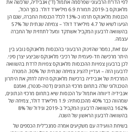
לפי הדו"ח הרבעוני שפרסמה אתמול (ד') אנבידיה, שרכשה את
מלאנוקס ב-2019 תמורת 6.9 מיליארד דולר. בסך הכול,
הכנסות מלאנוקס תרמו כ-13% לכלל הכנסות החברה, שגם הן
הגיעו לשיא של 4.7 מיליארד דולר – צמיחה שנתית של 57%
בהשוואה לרבעון המקביל אשתקד ומעל לתחזית של החברה
עצמה.
עם זאת, נמסר שהזינוק הרבעוני בהכנסות מלאנוקס נובע בין
היתר מרכישה חד-פעמית של רכיבי מלאנוקס שביצע יצרן סיני.
לכן ברבעון צפויות ההכנסות מלאנוקס צפויות לרדת בהשוואה
לרבעון הזה – ועדיין להציג צמיחה שנתית של 30%. המטרה
המרכזית של אנבידיה ברכישת מלאנוקס היתה לחזק את היתרון
הטכנולוגי שלה בתחום מרכזי הנתונים (דטה-סנטר), ואמנם
אנבידיה דיווחה אתמול על הכנסות שיא בתחום מרכזי הנתונים,
שמהווה כבר 40% מהכנסותיה: 1.9 מיליארד דולר, צמיחה של
162% בהשוואה לרבעון המקביל ב-2019 וגידול של 8%
בהשוואה לרבעון הראשון של השנה.
בשיחת הוועידה עם משקיעים אמרה סמנכ"לית הכספים של