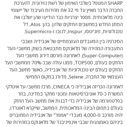
SHARP המטפל בשלבי האימון של רשת נוירונית. להערכת
החברה הדבר מאיץ עד פי 32 את מהירות העיבוד של יישומי
בינה מלאכותית. מספר יצרניות כבר הודיעו שהן ישלבו את
המתג החדש במחשבים החזקים שלהן. בהן: Atos, דל
טכנולוגיות, פוג'יטסו, Inspur, לנובו ו-Supermicro.
הסינרגיה בין המעבדים העוצמתיים של אנבידיה ושבבי
התעבורה המהירה של מלאנוקס מתבטאת בשוק מחשבי-העל
(Super-Computer). לאחרונה פורסם דירוג מחשבי העל
החזקים בעולם,
TOP500
, ממנו עולה שבכ-
70% ממחשבי העל
החזקים בעולם יש טכנולוגיות של אנבידיה, כאשר מ
חשב העל
העצמאי של החברה,
Selene
, מדורג
במקום החמישי.
לאחרונה הכריזה אנבידיה כי CINECA, מרכז מחשבי-על איטלקי
המשרת כ-70 אוניברסיטאות ומכוני מחקר במדינה, בחר
בפלטפורמה של אנבידיה כדי לבנות את מחשב-העל החזק
בעולם בתחום הבינה המלאכותית. המחשב, שייקרא לאונרדו,
יהיה מורכב מ-4,000 מעבדי "אמפר" של אנבידיה המחוברים
ביניהם באמצעות שבבי אינפיניבנד של מלאנוקס במהירות של