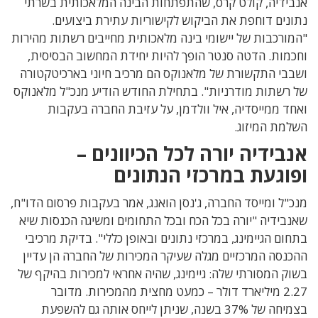
אנבידיה, קולט קרס, שהתפתחות הבינה המלאכותית בשרתי
נתונים דוחפת את הביקוש לקישוריות עתירת ביצועים.
"המורכבות של יישומי בינה מלאכותית מחייבים רשתות מהירות
וחכמות. הדטה סנטר הופך להיות יחידת המחשוב הבסיסית,
ושבבי התקשורת של מלאנוקס הם מרכיב חיוני בארכיטקטורה
של רשתות מודרניות". בתחילת החודש הודיע מנכ"ל מלאנוקס
ואחד ממייסדיה, איל וולדמן, על עזיבת החברה בעקבות
השלמת המיזוג.
אנבידיה יורה לכל הכיוונים –
ופוגעת במרכזי הנתונים
מנכ"ל ומייסד החברה, ג'נסן הואנג, אמר בעקבות פרסום הדו"ח,
שאנבידיה "יורה בכל הכח ובכל התחומים ומשיגה הכנסות שיא
בתחום הגיימינג, במרכזי נתונים ובאופן כללי". בדיקת מרכיבי
ההכנסה המרכזיים מגלה שעיקר המכירות של החברה הן עדיין
בשוק המסורתי שלה: גיימינג, שהיה אחראי למכירות בהיקף של
2.27 מיליארד דולר – כמעט מחצית מהמכירות. מדובר
בצמיחה של 37% בשנה, שניתן לייחס אותה גם להשפעת