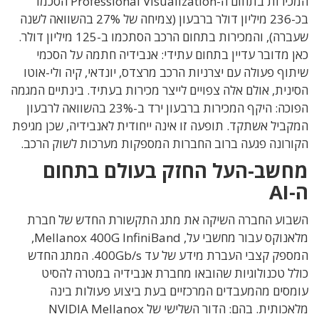
המכירות בתחום ה-Professional Visualization הסכמו
בכ-236 מיליון דולר ברבעון (צמיחה של 27% בהשוואה לשנה
שעברה), והמכירות בתחום הרכב הסתכמו ב-125 מיליון דולר.
כאן מדובר עדיין בתחום עתידי: אנבידיה חתמה על הסכמי
שיתוף פעולה עם יצרניות הרכב מרצדס, יונדאי, קיה ולי-אוטו
הסינית, אולם אלה צפויים לייצר מכירות בעתיד. בינתיים המגמה
הפוכה: היקף המכירות ברבעון ירד ב-23% בהשוואה לרבעון
המקביל אשתקד. תופעה זו אינה ייחודית לאנבידיה, שכן מגיפת
הקורונה פגעה ברוב החברות המספקות מערכות לשוק הרכב.
מחשב-העל החזק בעולם בתחום
ה-AI
השבוע החברה השיקה את מתג התקשורת החדש של חברת
מלאנוקס עבור מחשבי על, Mellanox 400G InfiniBand,
המספק קצבי העברת מידע של עד 400Gb/s. המתג החדש
כולל טכנולוגיות שהובאו מחברת אנבידיה במטרה להסיט
עומסים מהמעבדים המרכזיים בעת ביצוע פעולות בינה
מלאכותית. בהם: הדור השלישי של NVIDIA Mellanox