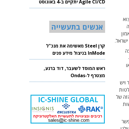
Agile CI/CD יתקיים ב-4 באוגוסט
2026
צוא
אנשים בתעשייה
ברה
מון
קרן Steel מאשימה את מנכ"ל
ה
InMode בניצול מידע פנים
ך או
ראש המוסד לשעבר, דוד ברנע,
מצטרף ל-Ondas
 ויש
לטות
זה של
ות
אפשר
 מההנהלה שלנו