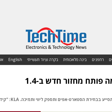
ם
רחפנים
בינה מלאכותית
בקרה וציוד תעשייתי
English
או
פותח מחזור חדש ב-1.4
חברת KLA מצטרפת לוועד המנהל של המאיץ, תסייע בבחירת הסטארט-אפים ותס