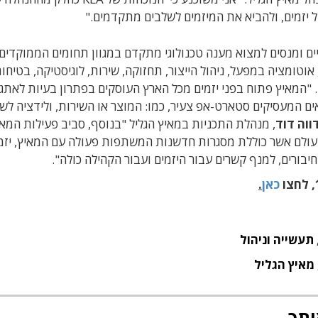
ל יזמים, ולהביא את המיזמים לשלבים מתקדמים."
ים ומנסים למצוא מענה טכנולוגי מתקדם במגוון תחומים הממוקדים
 אוטומציה במפעל, ניהול הייצור, תחזוקה, שירות, לוגיסטיקה, בטיחות
וד. "המאיץ פתוח בפני יזמים מכל הארץ העוסקים בפתרון בעיות לאתג
ים המעסיקים סטארט-אפ צעיר, כמו: המוצר או השירות, ולידציה לשו
ווה דוד
, מנהלת התכניות במאיץ הגליל "בנוסף, סביב פעילות המאי
ולם אשר כוללת מסגרות חדשנות המשתפות פעולה עם המאיץ, יזמי
בורים, למנף קשרים עבור היזמים ועבור הקהילה כולה".
ו
כאן
.
תעשייה וניהול
מאיץ הגליל
ותך