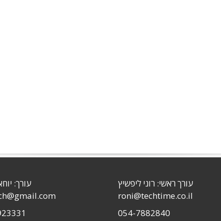
עורך ראשי: רוני ליפשיץ
עורך: יוחא
sch@gmail.com
roni@techtime.co.il
923331
054-7882840