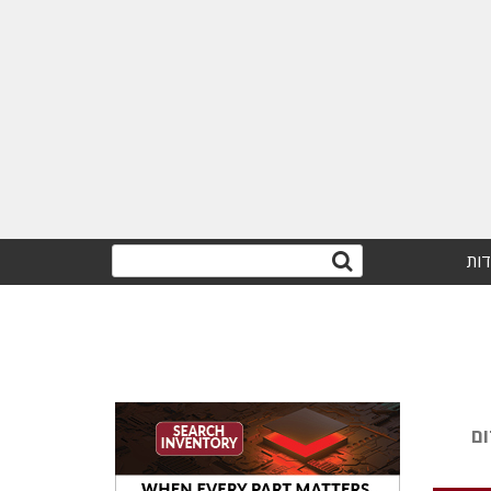
דות
פק ליווי ותמיכה. KLA: "קידום