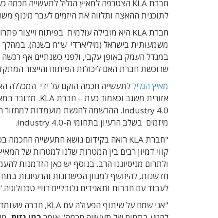
חברת KLA הצטרפה למאיץ הגליל לתעשייה חכ
לתוכנית ההאצה ותלווה את היזמים לעבר מינוף משותף של תחום 
חברת KLA היא מובילה עולמית בפיתוח וייצור 
במגדל העמק באופן עקבי, ולפני כשנתיים אף רכשה
שרוכשת חברת האם ליכולות הפיתוח והייצור המתקדמות ול
מאיץ הגליל
לתעשייה חכמה הוקם על ידי המכללה האק
אזורית משגב וכאמ
מיזמים בשלב הרעיון בתחומי ה-Industry 4.0.
"חברת KLA רואה בקידום נושא התעשייה הח
קווי דמיון רבים בין המטרות שלנו למטרות של המא
ולתרום מניסיוננו הרב. בנוסף יש כאן הזדמנות לה
חדשנות, להיחשף למגוון הכישרונות והרעיונות בת
לעבוד עם חברות ותאגידים גלובליים רוויי טכנולוגיה."
"אני שמח על שיתוף 
להגיע בתחום של תעשייה חכמה" אומר
רמי גזית