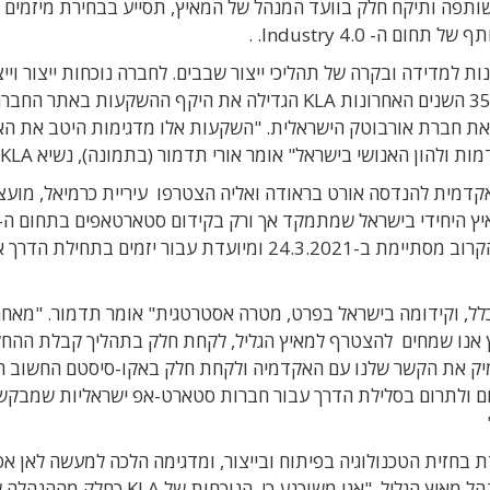
מה כשותפה ותיקח חלק בוועד המנהל של המאיץ, תסייע בבחירת מיזמים
ה- Industry 4.0. .
פתרונות למדידה ובקרה של תהליכי ייצור שבבים. לחברה נוכחות ייצור ויי
משמעותית בישראל (מיליארדי ש"ח בשנה). במהלך 35 השנים האחרונות KLA הגדילה את היקף ההשקעות באתר הח
 את חברת אורבוטק הישראלית. "השקעות אלו מדגימות היטב את הא
הון האנושי בישראל" אומר אורי תדמור (בתמונה), נשיא KLA ישראל.
דמית להנדסה אורט בראודה ואליה הצטרפו עיריית כרמיאל, מועצ
ור כעת – חברת KLA. מדובר במאיץ היחידי בישראל שמתמקד אך ורק בקידום סטארטאפים בתחום ה-
Industry 4.0. ההרשמה להגשת מועמדות למחזור הקרוב מסתיימת ב-24.3.2021 ומיועדת עבור יזמים בתחילת הדר
כמה בכלל, וקידומה בישראל בפרט, מטרה אסטרטגית" אומר תדמור. "מאחר
יץ אנו שמחים להצטרף למאיץ הגליל, לקחת חלק בתהליך קבלת ההח
עמיק את הקשר שלנו עם האקדמיה ולקחת חלק באקו-סיסטם החשוב ה
חום ולתרום בסלילת הדרך עבור חברות סטארט-אפ ישראליות שמבקש
הפעולה עם KLA, חברה שעומדת בחזית הטכנולוגיה בפיתוח ובייצור, ומדגימה הלכה למעשה לאן 
, מנהל מאיץ הגליל. "אני משוכנע כי הנוכחות של KLA כחלק