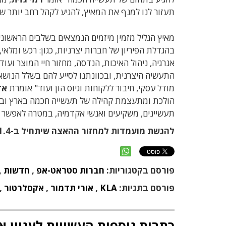
תעזור לנו למנף את המאיץ, להגיע לקהל רחב יותר ש
מאיץ הגליל מזמין מיזמים הנמצאים בשלבים הראשוני
בהגדלת הפיריון של חברות יצרניות, כגון: רכש ומלאי,
אנרגיה, ניהול האיכות, הנדסה, מחזור חיי המוצר וע
התעשיה היצרנית, ובכוונתנו לסייע להם בשלל הנושא
מודל עסקי, חיבור ללקוחות וגיוס הון ועוד" אומרת
אד
הולכת ומתעצמת קהילה של תעשייה חכמה בארץ ובע
תעשיינים, משקיעים ואנשי אקדמיה, במטרה לאפשר חי
להגשת מועמדות למחזור ההאצה שיתחיל ב-
1.4, לחצ
פורסם בקטגוריות:
חברות סטראט-אפ
,
חדשות
,
פורסם בתגיות:
KLA
,
אורי תדמור
,
אקסלרטור
,
כתבות נוספות העשויות לעניין א