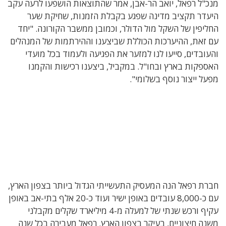
מנכ"ל רפאל, יואב הר-אבן, אמר שהתוצאות הושפעו לרעה עקב
היעדר תקציב מדינה שפגע בקבלת הזמנות, שחיקת שער
החליפין של השקל מול הדולר, וכמובן ממשבר הקורונה. "יחד
עם זאת, ההיערכות הכוללת שביצענו וההירתמות של המנהלים
והעובדים, סייעו לנו למזער את הפגיעה ולעמוד בכל מועדי
האספקות בארץ ובחו"ל. במקביל, ביצענו רכישות והקמנו
מפעל ייצור נוסף בשלומי".
חברת רפאל הנה המעסיק התעשייתי הגדול ביותר בצפון הארץ,
עם כ-8,000 עובדים באופן ישיר ועוד כ-20 אלף בתי-אב באופן
עקיף ורכש שנתי של למעלה מ-4 מיליארד שקלים מקבלני
משנה חיצוניים, בעיקר בצפון הארץ. רפאל מעבירה בכל שנה