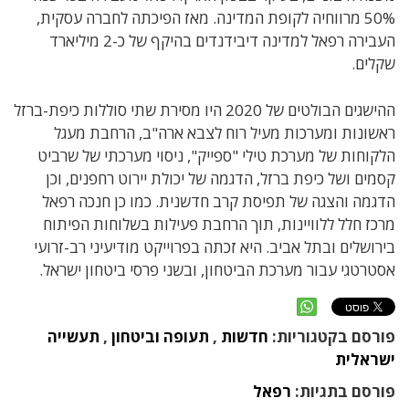
50% מרווחיה לקופת המדינה. מאז הפיכתה לחברה עסקית,
העבירה רפאל למדינה דיבידנדים בהיקף של כ-2 מיליארד
שקלים.
ההישגים הבולטים של 2020 היו מסירת שתי סוללות כיפת-ברזל
ראשונות ומערכות מעיל רוח לצבא ארה"ב, הרחבת מעגל
הלקוחות של מערכת טילי "ספייק", ניסוי מערכתי של שרביט
קסמים ושל כיפת ברזל, הדגמה של יכולת יירוט רחפנים, וכן
הדגמה והצגה של תפיסת קרב חדשנית. כמו כן חנכה רפאל
מרכז חלל ללוויינות, תוך הרחבת פעילות בשלוחות הפיתוח
בירושלים ובתל אביב. היא זכתה בפרוייקט מודיעיני רב-זרועי
אסטרטגי עבור מערכת הביטחון, ובשני פרסי ביטחון ישראל.
פורסם בקטגוריות:
חדשות
,
תעופה וביטחון
,
תעשייה
ישראלית
פורסם בתגיות:
רפאל