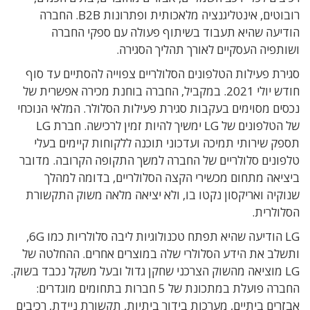
רובוטים, אינטליגנציה מלאכותית ופתרונות B2B. החברה
הודיעה שהיא תעבוד בשיתוף פעולה עם ספקי החברה
ושותפיה העסקיים לאורך תהליך הסגירה.
סגירת פעילות הטלפונים הסלולריים צפוייה להסתיים עד סוף
חודש יולי 2021. במקביל, החברה בוחנת מכירה אפשרית של
נכסים מסוימים בעקבות סגירת פעילות הסלולר. המלאי הנוכחי
של הטלפונים של LG ימשיך להיות זמין לרכישה. חברת LG
תספק שירותי תמיכה ועדכוני תוכנה ללקוחות קיימים בעלי
טלפונים סלולריים של החברה למשך התקופה הקרובה. מדובר
ביציאה מתחום מכשירי הקצה הסלולריים, בדומה למהלך
שנוקיה ואריקסון נקטו בו, ולא יציאה מלאה משוק התקשורת
הסלולרית.
LG הודיעה שהיא תפתח טכנולוגיות ליבה סלולריות כמו 6G,
ותשלב את הידע הסלולרי שלה במוצרים אחרים. ההחלטה של
LG מוציאה מהשוק הצרכני שחקן גדול ובעל משקל נכבד בשוק.
החברה פועלת במתכונת של 5 חברות בתחומים מוגדרים:
אבזרים ביתיים, מערכות בידור ביתיות, תקשורת ניידת, רכיבים