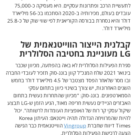
לתעשיית הרכב ופתרונות עסקיים. היא מעסיקה כ-75,000
עובדים בעולם, מכירותיה ב-2020 הסתכמו בכ-56 מיליארד
דולר והיא נסחרת בבורסה הקוריאנית לפי שווי שוק של כ-25.8
מיליארד דולר.
קבלנית הייצור הווייטנאמית של
LG מעוניינת בחטיבה הסלולרית
סגירת הפעילות הסלולרית לא באה בהפתעה, מכיוון שכבר
בינואר 2021 שלח המנכ"ל קוון בונג-סוק תזכיר לעובדי החברה
ובו מסר שלאחר הפסד מצטבר של 4.5 מיליארד דולר בחמש
השנים האחרונות, יש צורך בשינוי כיוון בתחום עסקי
הסמארטפונים. בונג-סוק: "מכיוון שהתחרות נעשית בתחום
האבזרים הניידים נעשית חריפה מאוד, הגיע הזמן ש-LG תבצע
שיקול עסקי קר רוח של האופציות העומדות לרשותה". יכול
להיות שהמרוויחה הגדולה תהיה וייטנאם: העיתון Korea
Times דיווח שחברת
Vingroup
הווייטנאמית כבר הגישה
הצעה לרכישת הפעילות הסלולרית.