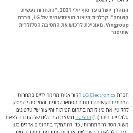
המהלך יושלם עד סוף יולי 2021. "התחרות נעשית
קשוחה". קבלנית הייצור הווייטנאמית של LG, חברת
Vingroup, מעוניינת לרכוש את החטיבה הסלולרית
שתיסגר
חברת
LG Electronics
הקוריאנית מרימה ידיים בתחרות
המחירים הקשוחה בתחום הסמארטפונים, והחליטה להפסיק
לחלוטין את פעילותה בתחום הפיתוח והייצור של טלפונים
סלולריים. היום (ב')
החליטה
מועצת המנהלים של החברה לצאת
משוק הסלולר התחרותי, כדי להתמקד בתחומים אחרים כגון
רכיבים לכלי-רכב חשמליים, אבזרים מחוברים, בתים חכמים,