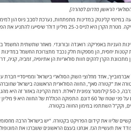
במיזמי קלינטק במדינות מתפתחות, נערכת לסבב גיוס הון למימו
הקמה של חוות סולאריות ב-10 מדינות שונות באפריקה. מטרת הקרן היא לגייס כ-25 מיליון דולר שיסייעו
ינות העניות באפריקה: רואנדה ובורונדי. מאחר שתשתית החשמל ב
ת קטנות יחסית, הן מספקות חלק נכבד מתצרוכת החשמל במדינות ה
15. יתר המדינות שבהן מתכוונת הקרן להקים חוות סולאריות הן אתיופיה, זמביה, קניה, דר
ב-2011 על ידי יוסף ישראל אברמוביץ', אחד מחלוצי השוק הסולארי בישראל וממייסדיי חברת 
שראל בקיבוץ קטורה את "קטורה סאן", החווה הסולארית הראשונה בישראל שחובר
החשמל. "קטורה סאן" נבנה בשטחי קיבוץ קטורה בערבה, כ-50 קילומטר צפונית לאילת. רמת הקרינה באזור זה הי
התפוקה הכוללת של החווה
יים, וקק"ל השתתפו במימון החווה בקטורה.
' מספר על הקשיים שליוו את קידום הפרויקט בקטורה. "יש בישראל הרבה מחסומי
ודד את תעשיית הגז. אנחנו בעצם הראשונים ששברנו את המונופול