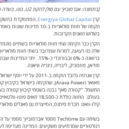
[בתמונה: אברמוביץ' עם סולן להקת U2, בונו, בשדה הסולארי הראשון מדרום לסהרה]
קרן
Energiya Global Capital
, המתמקדת בהשקעה 
בשלוש השנים הקרובות.
הקרן כבר הקימה שתי חוות סולאריות בשתיים מהמד
אלה כה רעועה, למרות שמדובר בשתי חוות סולאריו
ברואנה כ-6% ובבורונדי כ-%
סודאן, מוזמביק, ליבריה, ניגריה וגיאנה.
קרן אנרגיה גלובל הוקמה 
פאואר (Arava Power), שהקימה בי
בעולם. החווה כוללת כ-18,500 תאים פוטו-וולטאיים על פני שטח של 60 דונם.
קילו-וואט. חברת סימנס, המייצרת גם פאנלים סולאר
בשיחה עם Techtime מספר אברמוביץ
רגולטוריים שמרתיעים משקיעים. המדינה מעדיפה לע