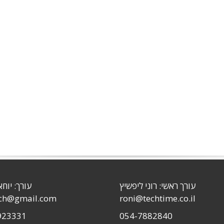
עורך ראשי: רוני ליפשיץ
עורך: יוחא
sch@gmail.com
roni@techtime.co.il
923331
054-7882840