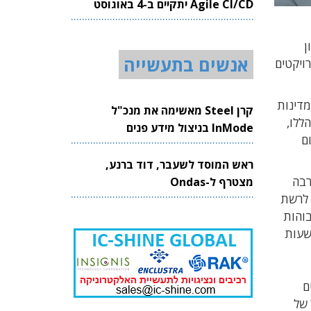
Agile CI/CD יתקיים ב-4 באוגוסט
2026
ן
אנשים בתעשייה
 להתניע את הפרויקטים
מדינות
קרן Steel מאשימה את מנכ"ל
ללו,
InMode בניצול מידע פנים
ום
ראש המוסד לשעבר, דוד ברנע,
ערבה
מצטרף ל-Ondas
ה לרשת
א מהגבוהות
 היא 9 מיליון שעות
ם
 של