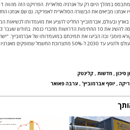
מתבסס במהלך היום רק על אנרגיה סולארית. הפרויקט הזה מהווה דו
יו אנחנו מביאים את הבשורה הסולארית לאפריקה. גם שם אנחנו החלו
ארץ ובעולם, אברמוביץ' החליט להציע את מועמדותו לנשיאות המ
בבחירות שיתקיימו בחודש הבא, ובימים אלה הוא מנסה להש
ורא פומבי ובה הביעו את תמיכתם במועמדותו של אברמוביץ'. "ישר
עושה מספיק. היא יכולה להיות ה'קלינטק ניישן' של העולם ולהגיע עד 2030 ל-50% מתצרוכת החשמל שמופקים מאנר
 סיכון
,
חדשות
,
קלינטק
יקה
,
יוסף אברמוביץ'
,
ערבה פאואר
ותך