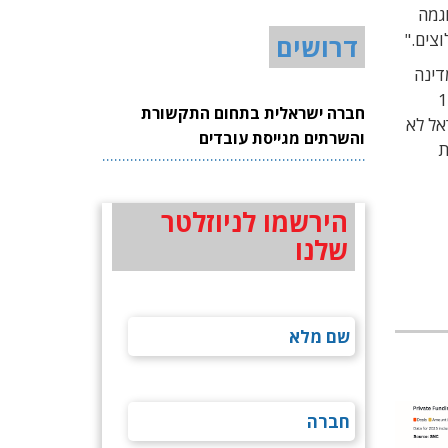
גמה
צים."
דרושים
דינה
יג את 10 החתימות הדרושות מחברי כנסת. בחודש שעבר 13
חברה ישראלית בתחום התקשורת
אל לא
והשרתים מגייסת עובדים
גיות
הירשמו לניוזלטר
שלנו