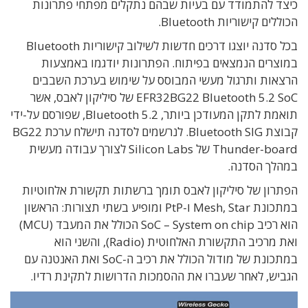
כיצד להתמודד עם בעיות שבהם נתקלים מפתחי פתרונות
הכוללים קישוריות Bluetooth.
בכל סדנה יוצגו דרכים חדשות לשילוב קישוריות Bluetooth
במוצרים הנמצאים בפיתוח. הפתרונות יודגמו באמצעות
הרצאות ותרגול מעשי המבוסס על שימוש בערכת השבבים
EFR32BG22 Bluetooth 5.2 SoC של סיליקון לאבס, אשר
תואמת לתקן המעודכן ביותר, Bluetooth 5.2, שפורסם על-ידי
קבוצת Bluetooth SIG. לנרשמים לסדנה תישלח ערכת BG22
Thunder-board של Silicon Labs לצורך עבודה מעשית
במהלך הסדנה.
הפתרון של סיליקון לאבס תומך ברשתות תקשורת אלחוטיות
במתכונת Mesh, Star ו-PtP ומופיע בשתי תצורות: הראשון
הוא רכיב SoC – System on chip הכולל את המעבד (MCU)
ואת מרכיב התקשורת האלחוטית (Radio), והשני הוא
במתכונת של מודול הכולל את רכיב ה-SoC ואת האנטנה עם
הגביש, לאחר שעברו את ההסמכות הדרושות לתקינת רדיו.