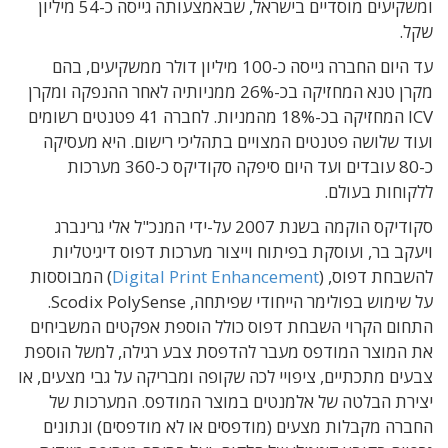
ומשקיעים מוסדיים בישראל, שבאמצעותה גייסה כ-54 מיליון
שקל.
עד היום החברה גייסה כ-100 מיליון דולר ממשקיעים, בהם
מקרן טנא המחזיקה בכ-26% ממניותיה לאחר ההנפקה ומקרן
ICV המחזיקה בכ-18% מהמניות. לחברה 41 פטנטים רשומים
ועוד שלושה פטנטים המצויים בתהליכי רישום. היא מעסיקה
כ-80 עובדים ועד היום סיפקה סקודיקס כ-360 מערכות
ללקוחות בעולם.
סקודיקס הוקמה בשנת 2007 על-ידי המנכ"ל אלי גרינברג
ויעקב בר, ועוסקת בפיתוח וייצור מערכות דפוס דיגיטליות
להשבחת דפוס, (
Digital Print Enhancement
) המבוססות
על שימוש בפולימר הייחודי שפיתחה, Scodix PolySense.
התחום הקרוי השבחת דפוס כולל הוספת אפקטים המשביחים
את המוצר המודפס מעבר להדפסת צבע רגילה, למשל הוספת
צבעים מתכתיים, ציפויי לכה שקופה ומבריקה על גבי מצעים, או
יצירת הבלטה של אלמנטים במוצר המודפס. המערכות של
החברה מקבלות מצעים (מודפסים או לא מודפסים) ונתונים