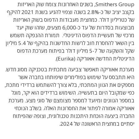
Smithers Group, בשנים האחרונות צומח שוק האריזות
בקצב יציב של כ-2.8% בשנה וצפוי להגיע בשנת 2021 להיקף
של כטריליון דולר. כמחצית מעבודות הדפוס בשוק האריזות
מבוצעות בסדרות של עד כ-6,000 מצעים, שזהו שוק יעד
מרכזי של תעשיית הדפוס הדיגיטלי. תמורת ההנפקה תשמש
בין השאר להחסרת חוב לרשות החדשנות בהיקף של 5.4 מיליון
שקל והשקעה של 5-7 מיליון דולר בפיתוח מערכת הדפוס
הדיגיטלית החדשה אאוריקה (Eurika).
מערכת אאוריקה תאפשר צביעה מתכתית בטכניקה מסוג חדש.
היא תתבסס על שימוש בפולימרים שיפותחו בחברה אשר
מספקים את הגוון המתכתי, בלא צורך להשתמש ברדידי מתכת,
כפי שמקובל היום בתעשייה. השימוש ברדידים הוא יקר, מוגל
במספר הגוונים ומיועד למספר מצומצם של סוגי מצע. מערכת
אאוריקה אמורה לפתור את החסרונות האלה. בשלב הנוכחי
החברה ביצעה הוכחת היתכנות טכנולוגית, וצופה שהפיתוח
יסתיים במחצית הראשונה של 2024.