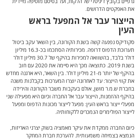
גרפיים בקובץ דיגיטלי של הלקוח, ועל בסיסם מוסיפה מיידית
את האפקטים הדרושים.
הייצור עבר אל המפעל בראש
העין
סקודיקס נפגעה קשה בשנת הקורונה, בין השאר עקב ביטול
תערוכת הדפוס דרופה. מכירותיה הסתכמו בכ-16.3 מיליון
דולר בלבד, בהשוואה למכירות בהיקף של 30.7 מיליון דולר
בשנת 2019. כתוצאה מכך היא סיימה את 2020 עם חוב
בהיקף של יותר מ-21 מיליון דולר. בין השאר, היא ארגנה מחדש
את קווי הייצור: עד לאחרונה יוצרו המערכות בקבלנות משנה
בחברת ש.מ.ר מושן, אולם בעקבות משבר הקורונה והירידה
בהיקף ההזמנות, הייצור עבר אל החברה וכיום היא מפעילה שני
מפעלי ייצור בראש העין: מפעל לייצור מכונות הדפוס ומפעל
לייצור הפולימרים הנמכרים ללקוחותיה.
כיום החברה ממקדת את עיקר מאמציה בשוק יצרני האריזות,
הנמצא בצמיחה משמעותית. להערכת חברת המחקר