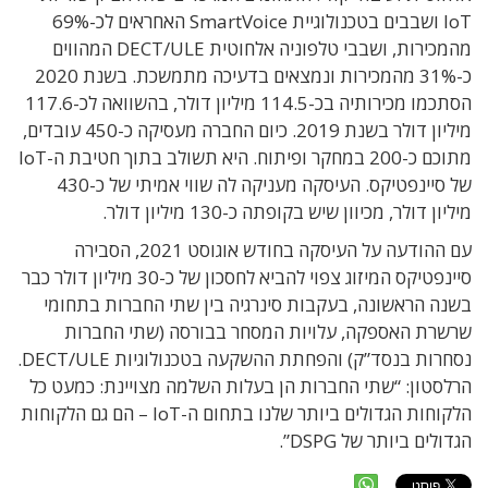
IoT ושבבים בטכנולוגיית SmartVoice האחראים לכ-69%
מהמכירות, ושבבי טלפוניה אלחוטית DECT/ULE המהווים
כ-31% מהמכירות ונמצאים בדעיכה מתמשכת. בשנת 2020
הסתכמו מכירותיה בכ-114.5 מיליון דולר, בהשוואה לכ-117.6
מיליון דולר בשנת 2019. כיום החברה מעסיקה כ-450 עובדים,
מתוכם כ-200 במחקר ופיתוח. היא תשולב בתוך חטיבת ה-IoT
של סיינפטיקס. העיסקה מעניקה לה שווי אמיתי של כ-430
מיליון דולר, מכיוון שיש בקופתה כ-130 מיליון דולר.
עם ההודעה על העיסקה בחודש אוגוסט 2021, הסבירה
סיינפטיקס המיזוג צפוי להביא לחסכון של כ-30 מיליון דולר כבר
בשנה הראשונה, בעקבות סינרגיה בין שתי החברות בתחומי
שרשרת האספקה, עלויות המסחר בבורסה (שתי החברות
נסחרות בנסד”ק) והפחתת ההשקעה בטכנולוגיות DECT/ULE.
הרלסטון: “שתי החברות הן בעלות השלמה מצויינת: כמעט כל
הלקוחות הגדולים ביותר שלנו בתחום ה-IoT – הם גם הלקוחות
הגדולים ביותר של DSPG”.