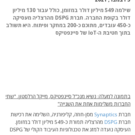
שילמה 549 מיליון דולר במזומן, כולל עבור 130 מיליון
דולר בקופת החברה. חברת DSPG מהרצליה מעסיקה
כ-450 עובדים, מתוכם כ-200 במחקר ופיתוח. היא תשולב
בתוך חטיבת ה-IoT של סיינפטיקס
בתמונה למעלה: נשיא מנכ"ל סיינפטיקס, מייקל הרלסטון. "שתי
החברות משלימות אחת את השנייה"
חברת
Synaptics
מסן-חוזה, קליפורניה, השלימה את רכישת
חברת
DSPG
מהרצליה תמורת כ-549 מיליון דולר במזומן.
העיסקה נועדה למזג את טכנולוגיות העיבוד הקולי של DSPG