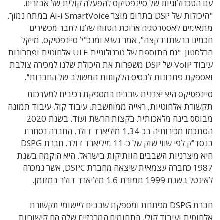
עם הטכנולוגיות של סיינפטיקס להפעלה קולית של אבזרים.
"היכולות של DSP בתחום מוצר SmartVoice ו-AI במתח נמוך,
מתאימים לאסטרטגיה ארוכת הטווח שלנו לחבר מכשירים
חכמים ברשתות קצה", אמר נשיא ומנכ"ל סיינפטיקס, מייקל
הרלסטון. "גם התוספת של טכנולוגיית ULE אלחוטית ופתרונות
עיבוד VoIP של DSP משפרות את היכולת שלנו למכירה צולבת
ואספקת פתרונות לבסיס הלקוחות המשולב של החברות".
סיינפטיקס היא יצרנית שבבים המספקת רכיבים למערכות
תקשורת אלחוטיות, ראייה ממוחשבת, עיבוד קול, עיבוד תמונה
מבוסס בינה מלאכותית בקצות הרשת ועוד. בשנת 2020
הסתכמו מכירותיה בכ-1.34 מיליארד דולר. החברה נסחרת
בנסד”ק לפי שווי שוק של כ-11 מיליארד דולר. חברת DSPG
היא מיצרניות השבבים הוותיקות בישראל. היא הוקמה בשנת
1987 כחברה עצמאית שיצאה מחברת DSPC, אשר נמכרה
לאינטל בשנת 1999 תמורת 1.6 מיליארד דולר במזומן.
חברת DSPG מפתחת ומספקת שבבים ליישומי תקשורת
אלחוטית ועיבוד קולי. התחומים המרכזיים שלה הם קישוריות