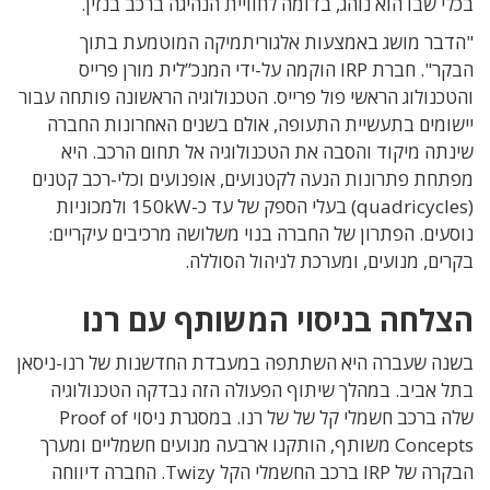
בכלי שבו הוא נוהג, בדומה לחוויית הנהיגה ברכב בנזין.
"הדבר מושג באמצעות אלגוריתמיקה המוטמעת בתוך
הבקר". חברת IRP הוקמה על-ידי המנכ”לית מורן פרייס
והטכנולוג הראשי פול פרייס. הטכנולוגיה הראשונה פותחה עבור
יישומים בתעשיית התעופה, אולם בשנים האחרונות החברה
שינתה מיקוד והסבה את הטכנולוגיה אל תחום הרכב. היא
מפתחת פתרונות הנעה לקטנועים, אופנועים וכלי-רכב קטנים
(quadricycles) בעלי הספק של עד כ-150kW ולמכוניות
נוסעים. הפתרון של החברה בנוי משלושה מרכיבים עיקריים:
בקרים, מנועים, ומערכת לניהול הסוללה.
הצלחה בניסוי המשותף עם רנו
בשנה שעברה היא השתתפה במעבדת החדשנות של רנו-ניסאן
בתל אביב. במהלך שיתוף הפעולה הזה נבדקה הטכנולוגיה
שלה ברכב חשמלי קל של של רנו. במסגרת ניסוי Proof of
Concepts משותף, הותקנו ארבעה מנועים חשמליים ומערך
הבקרה של IRP ברכב החשמלי הקל Twizy. החברה דיווחה