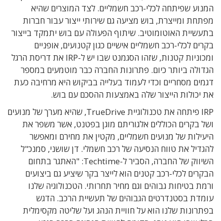
המנוע שפיתחה לכלי-רכב חשמליים. לצד המוצרים שהיא
מפתחת ומייצרת, בוש מציעה גם שירותי ייצור עבור חברות
בתעשיית האוטומוטיב. שיתוף הפעולה עם בוש יתמקד בייצור
בקרים לכלי-רכב חשמליים אישיים כגון קטנועים, אופניים
ומכוניות קטנות, שזהו הסגמנט שבו יש ל-IRP את דריסת הרגל
הגדולה ביותר כיום. פתרונות החברה כבר מוטמעים במספר
דגמים מסחריים וכדי לעמוד בעלייה בביקוש היא מרחיבה כעת
את יכולות הייצור שלה באמצעות ההסכם עם בוש.
IRP פיתחה את טכנולוגיית TrueDrive, שהיא מערך של מנועים
ושל בקרים הכוללים אלגוריתם מוגן בפטנט, אשר משפר את
היעילות של מנועים חשמליים, מקטין את מחירם ומאפשר
להגדיל את טווח הנסיעה של רכב חשמלי. דן שושני, סמנכ"ל
השיווק של החברה, הסביר ל-Techtime: "האתגר בתחום
הבקרים לכלי-רכב קטנים הוא לייצר בקר שיציע גם ביצועים
ורמת בטיחות גבוהים וגם מחיר תחרותי. הטכנולוגיה שלנו
עומדת בסטנדרטים הגבוהים של תעשיית הרכב. הדגש
בפתרונות שלנו הוא על חוויית הנהג ועל שליטה מקסימלית