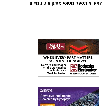
התע"א תספק מטוסי מטען אוטונומייים