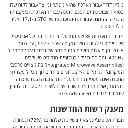
מיליון דולר עבור מערכת שהוא מפתח ומייצר עבור לקוח שלו.
בסוף השבוע נחתם הסכם הזמנה עבור המערכת, ובעקבותיו
הוגדלה ההזמנה עבור תת-המערכות של STG ב-17.1 מיליון
דולר נוספים.
מדובר במערכות RF שפותחו על-ידי חברה בת של אס.טי.ג'י,
אשר יימסרו ללקוח במשך תקופה של כ-3 שנים, עד לסוף
2025. הן פועלות פועלת בטווח רחב של תדרים עד לתדר של
40GHz, ומבוססות על טכנולוגיית מודולים משולבים
(Integrated Microwave Assemblies) בה מצויים מרכיבי
המיקרוגל והמעגלים האלקטרוניים ביחד בתוך מכלול משותף.
החברה אינה מספקת מידע על זהות החברה הבת שזכתה
בהזמנה, אולם מהדו"ח השנתי שלה לשנת 2021, ניתן להבין
שמדובר בחברת STG Advanced.
מענק רשות החדשנות
חברת אס.טי.ג'י נמצאת בשליטת שלמה בר (72%) ונסחרת
בבורסה בתל אביב. בעקבות הדיווח זינקה מנייתה בבורסה