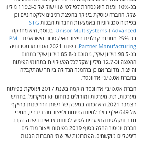
בכ-10% וכעת היא נסחרת לפי לפי שווי שוק של כ-119.3 מיליון
שקל. החברה עוסקת בעיקר בהפצת רכיבים אלקטרוניים וכן
בפיתוח טכנולוגיות באמצעות החברות הבנות
STG
Advanced
ו-
Unisor Multisystems
. בנוסף, היא מחזיקה
בכ-25% ממניות קבלנית הייצור האלקטרוני הישראלית
PM –
Partner Manufacturing
. בשנת 2021 הסתכמו מכירותיה
בכ-98.5 מיליון שקל, מתוכם כ-85.8 מיליון שקל בתחום
ההפצה וכ-12.7 מיליון שקל לכל הפעילויות בתחומי הפיתוח
והייצור. מדובר אם כן בהזמנה הגדולה ביותר שהתקבלה
בחברת אס.טי.ג'י אדוונסד.
חברת אס.טי.ג'י אדוונסד הוקמה בשנת 2017 ועוסקת בפיתוח
מערכות, תת-מערכות ומודולים בתחום RF ומיקרוגל. בחודש
דצמבר 2021 היא זכתה במענק של רשות החדשנות בהיקף
של 649 אלף דולר לסיום הפיתוח ולייצור מגברי רדיו, ממירי
תדר ומקלטים המיועדים לסייע לכוחות צבאיים בשדה הקרב.
חברת יוניסור החלה בסוף 2019 בפיתוח וייצור מודולים
דיגיטליים מוקשחים. הפתרונות של שתי החברות הבנות