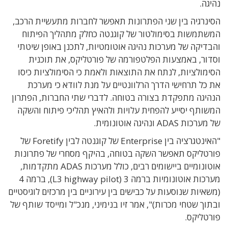
נהיגה.
הסינרגיה בין שני הפתרונות תאפשר לחברות מתעשיית הרכב,
המשתמשות בסימולטור של קוגנטה כחלק מתהליך הפיתוח
והבדיקה של מערכות נהיגה אוטומטיות, לתכנן באופן שיטתי
וסדור, באמצעות הפלטפורמה של פורטליקס, את תוכנית
הסימולציות, לנתח את התוצאות ולאמת כי הסימולציות כיסו
את כל תרחישי הדרך הרלוונטיים על מנת לוודא כי מערכת
הנהיגה מתפקדת בצורה בטוחה.
לדברי שתי החברות, הפתרון
המשותף יסייע להפחית עלויות ולהאיץ תהליכי פיתוח והשקה
של מערכות ADAS ונהיגה אוטונומית.
"האינטגרציה בין Enterprise של קוגנטה לבין Foretify
של
פורטליקס תאפשר השקה בטוחה, בהיקף מסחרי של פתרונות
אוטונומיים ביישומים רבים, כולל מערכות ADAS מתקדמות,
מערכות אוטונומיות ברמה 3 (L3 highway pilot), ברמה 4
(משאיות שנוסעות על כבישים בין עירוניים בין מרכזים לוגיסטיים
ובתוך שטחי מכרות)", אמר
זיו בנימיני, מנכ"ל ומייסד שותף של
פורטליקס.