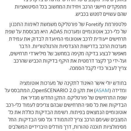
מתפקדים חיישני הרכב ויחידות המחשוב בכל הסיטואציות
שהם עשויים לפגוש בכביש.
פלטפורמת Foretify של פורטליקס משמשת לאימות התכנון
של כלי-רכב אוטונומיים ומערכות ADAS. היא מבוססת על שפת
תרחישים ייעודית לרכב אוטונומי המיועדת לבדוק את עמידת
מערכות הרכב בדרישות ההנדסיות והרגולטוריות. הדבר
מאפשר לבצע בדיקה מקיפה במחשב של מיליארדי תרחישים,
ועל-ידי כך לקצר דרמטית את היקף בדיקות הכביש שהרכב
צריך לעבור כדי לקבל הסמכה.
בחודש יולי אישר האיגוד לתקינה של מערכות אוטומציה
ומדידה (
ASAM
) את תקן OpenSCENARIO 2.0, המתבסס על
שפת התרחישים של פורטליקס. התקן החדש מגדיר את
הבדיקות ואת כל סוגי התרחישים שבהם צריכים לעמוד כלי-רכב
אוטונומיים הנמצאים בפיתוח. רשימת הבדיקות כוללת את כל
המצבים שעימם הרכב צריך להתמודד וכל סוגי הבדיקות: החל
מסימולציות תוכנה טהורות, דרך מודלים היברידיים המשלבים