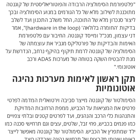
"פלטפורמת הסימולציה הרבודה והפוטוריאליסטית של קוגנטה
מתוכננת לשילוב מלא של כל הגורמים במנוע הסימולציה ובכך
ליצור סנכרון מלא של התוכנה, החל משלב התכנון ועד לשלב
בדיקות 'החומרה בלולאה' (hardware in the loop)", אמר
דני עצמון, מנכ"ל ומייסד קוגנטה.
החיבור עם פלטפורמת
האימות והבדיקות של פורטליקס מגביר את עוצמתה של
הסימולציה של קוגנטה לרמת תיקוף בהיקף נרחב, הנדרשת על
מנת להבטיח השקה בטוחה של מערכות ADAS ורכב
אוטונומי."
תקן ראשון לאימות מערכות נהיגה
אוטונומיות
הסימולטור של קוגנטה מייצר סביבה וירטואלית המדמה לפרטי
פרטים את המציאות על הכביש, ממפת הרחובות המדויקת
והתנהגות כלי הרכב והנהגים, ועד לפרטים קטנים ובלתי צפויים
כמו פגמים בכביש, פחי זבל, שלטים, עצים וגם תרחישי סכנה כמו
ילד שמתפרץ אל הכביש. הסימולטור של קוגנטה מאפשר לייצר
באופן שיטתי מקבצים של תרחישי נהיגה שיבדקו כיצד