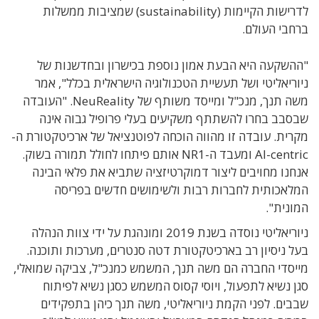
לדרישות הקיימות (sustainability) שמציבות ממשלות
ברחבי העולם.
"ההשקעה היא הבעת אמון נוספת בכישרון ובחדשנות של
ניוריאליטי ושל תעשיית הטכנולוגיה הישראלית בכלל", אמר
משה תנך, מנכ"ל ומייסד משותף של NeuReality. "העובדה
שבסבב בחרו להשתתף משקיעים בעלי פרופיל גבוה אינה
מקרית. עובדה זו מהווה הוכחה לפוטנציאל של ארכיטקטורת ה-
AI-centric ומעבד ה-NR1 אותם פיתחו לחולל תמורה בשוק.
אנחנו מחויבים ליצור דמוקרטיזציה שתביא את פלאי הבינה
המלאכותית לחברות רבות ולשימושים חדשים בפריסה
המונית".
ניוריאליטי נוסדה בשנת 2019 ומונהגת על ידי צוות הנהלה
בעל ניסיון רב בארכיטקטורת דטה סנטרים, מערכות ותוכנה.
מייסדי החברה הם משה תנך, המשמש כמנכ"ל, צביקה שמואלי,
סגן נשיא לתפעול, ויוסי קסוס המשמש כסגן נשיא לפיתוח
שבבים. לפני הקמת ניוריאליטי, משה תנך כיהן בתפקידים