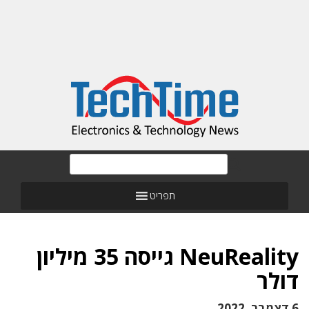
תפריט
NeuReality גייסה 35 מיליון
דולר
6 דצמבר, 2022