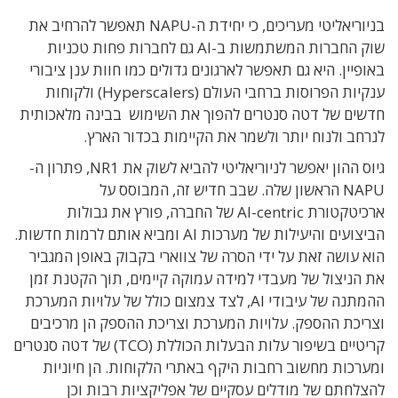
בניוריאליטי מעריכים, כי יחידת ה-NAPU תאפשר להרחיב את
שוק החברות המשתמשות ב-AI גם לחברות פחות טכניות
באופיין. היא גם תאפשר לארגונים גדולים כמו חוות ענן ציבורי
ענקיות הפרוסות ברחבי העולם (Hyperscalers) ולקוחות
חדשים של דטה סנטרים להפוך את השימוש בבינה מלאכותית
לנרחב ולנוח יותר ולשמר את הקיימות בכדור הארץ.
גיוס ההון יאפשר לניוריאליטי להביא לשוק את NR1, פתרון ה-
NAPU הראשון שלה. שבב חדיש זה, המבוסס על
ארכיטקטורת AI-centric של החברה, פורץ את גבולות
הביצועים והיעילות של מערכות AI ומביא אותם לרמות חדשות.
הוא עושה זאת על ידי הסרה של צווארי בקבוק באופן המגביר
את הניצול של מעבדי למידה עמוקה קיימים, תוך הקטנת זמן
ההמתנה של עיבודי AI, לצד צמצום כולל של עלויות המערכת
וצריכת ההספק. עלויות המערכת וצריכת ההספק הן מרכיבים
קריטיים בשיפור עלות הבעלות הכוללת (TCO) של דטה סנטרים
ומערכות מחשוב רחבות היקף באתרי הלקוחות. הן חיוניות
להצלחתם של מודלים עסקיים של אפליקציות רבות וכן