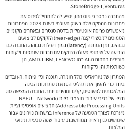
Ventures, ו-StoneBridge.
מהחברה נמסר כי גיוס ההון יסייע לה להתחיל לפרוס את
פתרונות ההסקה שלה בשוק העולמי בשנת 2023. הפתרונות
מאפשרים פריסה אופטימלית בדטה סנטרים ובאתרים מקומיים
הסמוכים למכשירי קצה (near-edge) הזקוקים לביצועים
גבוהים, זמן המתנה (latency) נמוך ויעילות גבוהה. החברה כבר
הודיעה על שיתופי פעולה הדוקים עם חברות שותפות ולקוחות
מובילים בתחום ה-AI כמו IBM, LENOVO ו-AMD, הן
כשותפות והן כלקוחות.
הפתרון של ניוריאליטי כולל חומרה, תוכנה וכלי פיתוח, העובדים
ביחד כדי להפוך את תהליכי הטמעת פתרונות הבינה
המלאכותית לפשוטים, קלים ומהירים יותר. החברה המציאה סוג
חדש של רכיבי עיבוד מוצמדי רשת (NAPU – Network
Addressable Processing Units) המציעים אופטימיזציית
מערכת לצורך הטמעה של Inference ברשתות נוירונים עבור
שימושים כגון ראייה ממוחשבת, עיבוד שפה טבעית ומנועי
המלצות.