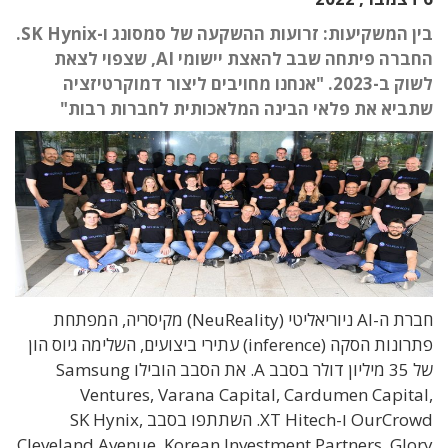
בין המשקיעות: זרועות ההשקעה של סמסונג ו-SK Hynix.
החברה פיתחה שבב להאצת יישומי AI, שצפוי לצאת
לשוק ב-2023. "אנחנו מחויבים ליצור דמוקרטיזציה
שתביא את פלאי הבינה המלאכותית לחברות רבות"
חברת ה-AI ניוריאליטי (NeuReality) מקיסריה, המפתחת
פתרונות הסקה (inference) עתירי ביצועים, השלימה גיוס הון
של 35 מיליון דולר בסבב A. את הסבב הובילו Samsung
Ventures, Varana Capital, Cardumen Capital,
OurCrowd ו-XT Hitech. השתתפו בסבב SK Hynix,
Cleveland Avenue, Korean Investment Partners, Glory