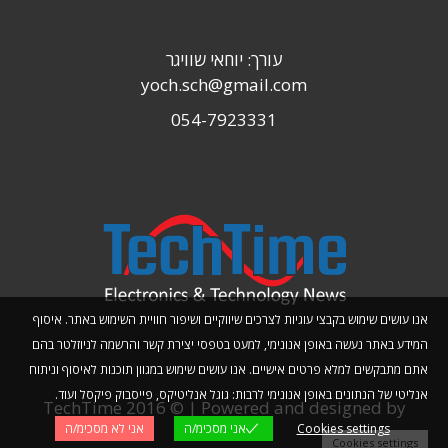
עורך: יוחאי שוויגר
yoch.sch@gmail.com
054-7923331
אנו עושים שימוש בקבצי עוגיות לצרכים שיווקיים ושיפור חוויית השימוש באתר. איסוף
המידע באתר נעשה באופן אנונימי, למעט בטפסי יצירת קשר והרשמה לניוזלטר בהם
אתם מתבקשים למלא פרטים אישיים. אנו עושים שימוש במגוון תוכנות לאיסוף וניתוח
אנליטי של הנתונים באופן אנונימי לרבות: גוגל אנליטיקס, פייסבוק פיקסל ועוד.
TechTime 2016 © | Powered and designed by
Cookies settings
אני מסכימ/ה
אני לא מסכימ/ה
Planwize
Cookies settings