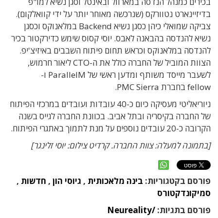
בכירים כמנהל הנדסה במארוול ובאינטל וסגן נשיא למו"פ
בדיזיינארט נטוורקס (שנרכשה מאוחר יותר על ידי קוואלקום).
צביקה שמואלי כיהן כסגן נשיא Backend במלאנוקס וכסגן
נשיא להנדסה בהבאנה לאבס. יוסי קסוס שימש כדירקטור בכיר
להנדסה במלאנוקס וכראש תחום פיתוח השבבים באיזיצ'יפ.
הצוות המוביל של החברה כולל את ה-CTO ליאור חרמוש,
לשעבר מייסד משותף ומדען ראשי של ParallelM ו-
fellow בחברת PMC Sierra.
ניוריאליטי מעסיקה כיום כ-40 עובדות ועובדים במרכזי הפיתוח
של החברה בקיסריה ובתל אביב. בכוונת החברה לגייס בשנה
הקרובה כ-20 עובדים נוספים על מנת לתמוך באתגרי הפיתוח.
[בתמונה למעלה: צוות החברה. קרדיט צילום: יוסי זלינגר]
פורסם בקטגוריות:
בינה מלאכותית
,
גיוסי הון
,
חדשות
,
סמיקונדקטורס
פורסם בתגיות:
/Neureality