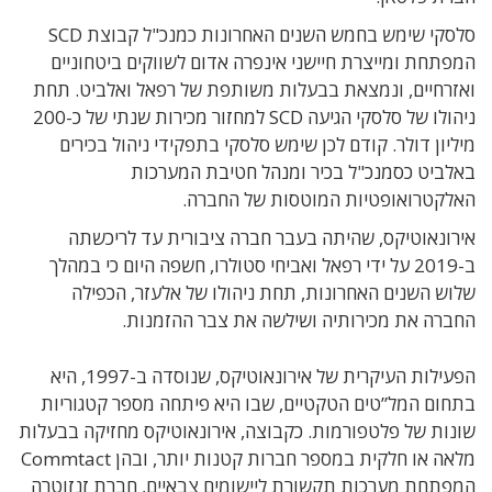
סלסקי שימש בחמש השנים האחרונות כמנכ"ל קבוצת
SCD
המפתחת ומייצרת חיישני אינפרה אדום לשווקים ביטחוניים
ואזרחיים, ונמצאת בבעלות משותפת של רפאל ואלביט. תחת
ניהולו של סלסקי הגיעה SCD למחזור מכירות שנתי של כ-200
מיליון דולר.
קודם לכן שימש סלסקי בתפקידי ניהול בכירים
באלביט כסמנכ"ל בכיר ומנהל חטיבת המערכות
האלקטרואופטיות המוטסות של החברה.
אירונאוטיקס, שהיתה בעבר חברה ציבורית עד לריכשתה
ב-2019 על ידי רפאל ואביחי סטולרו, חשפה היום כי במהלך
שלוש השנים האחרונות, תחת ניהולו של אלעזר, הכפילה
החברה את מכירותיה ושילשה את צבר ההזמנות.
הפעילות העיקרית של אירונאוטיקס, שנוסדה ב-1997, היא
בתחום המל”טים הטקטיים, שבו היא פיתחה מספר קטגוריות
שונות של פלטפורמות. כקבוצה, אירונאוטיקס מחזיקה בבעלות
מלאה או חלקית במספר חברות קטנות יותר, ובהן Commtact
המפתחת מערכות תקשורת ליישומים צבאיים, חברת זנזוטרה