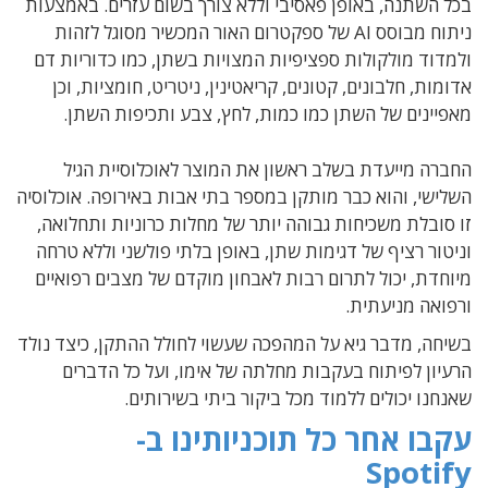
בכל השתנה, באופן פאסיבי וללא צורך בשום עזרים. באמצעות
ניתוח מבוסס AI של ספקטרום האור המכשיר מסוגל לזהות
ולמדוד מולקולות ספציפיות המצויות בשתן,
כמו כדוריות דם
אדומות, חלבונים, קטונים, קריאטינין, ניטריט, חומציות, וכן
מאפיינים של השתן כמו כמות, לחץ, צבע ותכיפות השתן.
החברה מייעדת בשלב ראשון את המוצר לאוכלוסיית הגיל
השלישי, והוא כבר מותקן במספר בתי אבות באירופה. אוכלוסיה
זו סובלת משכיחות גבוהה יותר של מחלות כרוניות ותחלואה,
וניטור רציף של דגימות שתן, באופן בלתי פולשני וללא טרחה
מיוחדת, יכול לתרום רבות לאבחון מוקדם של מצבים רפואיים
ורפואה מניעתית.
בשיחה, מדבר גיא על המהפכה שעשוי לחולל ההתקן, כיצד נולד
הרעיון לפיתוח בעקבות מחלתה של אימו, ועל כל הדברים
שאנחנו יכולים ללמוד מכל ביקור ביתי בשירותים.
עקבו אחר כל תוכניותינו ב-
Spotify