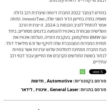
לבצע סריקת לייזר ללא חלקים נעים.
בחודש דצמבר 2022 החברה דיווחה שיצרנית רכב גדולה
מאסיה בחרה בחיישן הדור השני שלה, InnovizTwo. החוזה
אמור להתחיל להניב הכנסות ב-2024. זו יצרנית הרכב
השלישית שבוחרת באינוויז להטמעה בדגמים מסחריים, ביחד
עם BMW ופולקסווגן. בעקבות הזכייה, העלתה אינוויז את
תחזית המכירות המצטברת שלה להיקף של 6.9 מיליארד דולר.
כעת החברה ממתינה להחלטת שלוש יצרניות אשר צפויות
לבחור בששת החודשים הקרובים את החיישן עבור דגמי רכב
עתידיים.
פורסם בקטגוריות:
Automotive
,
חדשות
פורסם בתגיות:
General Laser
,
אינוויז
,
לידאר