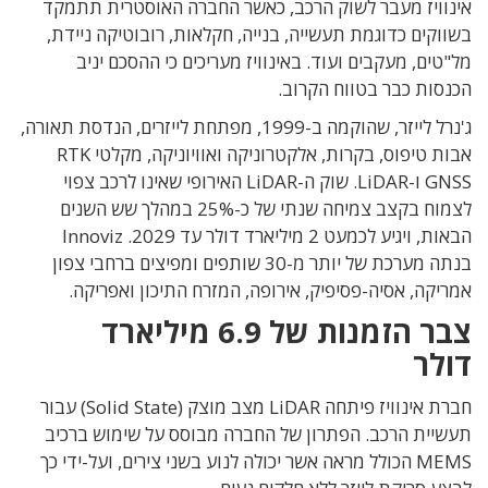
אינוויז מעבר לשוק הרכב, כאשר החברה האוסטרית תתמקד
בשווקים כדוגמת
תעשייה, בנייה, חקלאות, רובוטיקה ניידת,
מל"טים, מעקבים ועוד. באינוויז מעריכים כי ההסכם יניב
הכנסות כבר בטווח הקרוב.
ג'נרל לייזר, שהוקמה ב-1999, מפתחת לייזרים, הנדסת תאורה,
אבות טיפוס, בקרות, אלקטרוניקה ואוויוניקה, מקלטי RTK
GNSS ו-LiDAR.
שוק ה-LiDAR האירופי שאינו לרכב צפוי
לצמוח בקצב צמיחה שנתי של כ-25% במהלך שש השנים
הבאות, ויגיע לכמעט 2 מיליארד דולר עד 2029. Innoviz
בנתה מערכת של יותר מ-30 שותפים ומפיצים ברחבי צפון
אמריקה, אסיה-פסיפיק, אירופה, המזרח התיכון ואפריקה.
צבר הזמנות של 6.9 מיליארד
דולר
חברת אינוויז פיתחה LiDAR מצב מוצק (Solid State) עבור
תעשיית הרכב. הפתרון של החברה מבוסס על שימוש ברכיב
MEMS הכולל מראה אשר יכולה לנוע בשני צירים, ועל-ידי כך