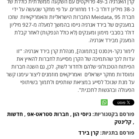
קרן האנרגיה ב-49 פרויקטים עם השקעה ממשלתית כוללת של
כ-38 מיליון דולר ב-11 מחזורים.
על פי מחקר שנעשה על ידי
חברת Meidata, 95 החברות הישראליות והאמריקאיות שזכו
במענקים של בירד אנרגיה גייסו בהמשך למעלה מ-927 מיליון
דולר בסבבי מימון ומענקים (לא כולל הנפקות) לאחר קבלת
המענק מבירד אנרגיה.
לימור נקר-וינסנט [בתמונה], מנהלת קרן בירד אנרגיה:
"זו
עדות לכך שהתמיכה של הקרן מסייעת לחברות להאיץ את
הפיתוח הטכנולוגי שלהם ולחדור לשוק. לכן, גם השנה חברות
ומוסדות מחקר ישראלים ואמריקאים מוזמנים ליצור עימנו קשר
על מנת שנוכל לסייע במציאת שותפים ולתמוך בשיתופי
הפעולה ובהגשות לתכנית".
פורסם בקטגוריות:
גיוסי הון
,
חברות סטראט-אפ
,
חדשות
,
קלינטק
פורסם בתגיות:
קרן בירד