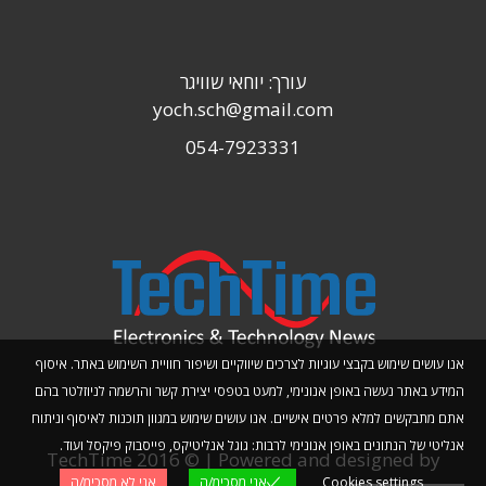
עורך: יוחאי שוויגר
yoch.sch@gmail.com
054-7923331
אנו עושים שימוש בקבצי עוגיות לצרכים שיווקיים ושיפור חוויית השימוש באתר. איסוף
המידע באתר נעשה באופן אנונימי, למעט בטפסי יצירת קשר והרשמה לניוזלטר בהם
אתם מתבקשים למלא פרטים אישיים. אנו עושים שימוש במגוון תוכנות לאיסוף וניתוח
אנליטי של הנתונים באופן אנונימי לרבות: גוגל אנליטיקס, פייסבוק פיקסל ועוד.
TechTime 2016 © | Powered and designed by
Cookies settings
אני מסכימ/ה
אני לא מסכימ/ה