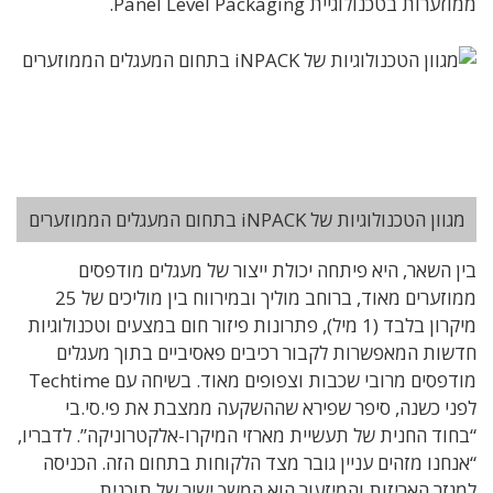
ממוזערות בטכנולוגיית Panel Level Packaging.
מגוון הטכנולוגיות של iNPACK בתחום המעגלים הממוזערים
בין השאר, היא פיתחה יכולת ייצור של מעגלים מודפסים
ממוזערים מאוד, ברוחב מוליך ובמירווח בין מוליכים של 25
מיקרון בלבד (1 מיל), פתרונות פיזור חום במצעים וטכנולוגיות
חדשות המאפשרות לקבור רכיבים פאסיביים בתוך מעגלים
מודפסים מרובי שכבות וצפופים מאוד. בשיחה עם Techtime
לפני כשנה, סיפר שפירא שההשקעה ממצבת את פי.סי.בי
“בחוד החנית של תעשיית מארזי המיקרו-אלקטרוניקה”. לדבריו,
“אנחנו מזהים עניין גובר מצד הלקוחות בתחום הזה. הכניסה
למגזר האריזות והמיזעור הוא המשך ישיר של תוכנית