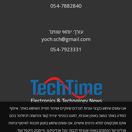
054-7882840
עורך: יוחאי שוויגר
yoch.sch@gmail.com
054-7923331
אנו עושים שימוש בקבצי עוגיות לצרכים שיווקיים ושיפור חוויית השימוש באתר. איסוף
המידע באתר נעשה באופן אנונימי, למעט בטפסי יצירת קשר והרשמה לניוזלטר בהם
אתם מתבקשים למלא פרטים אישיים. אנו עושים שימוש במגוון תוכנות לאיסוף וניתוח
אנליטי של הנתונים באופן אנונימי לרבות: גוגל אנליטיקס, פייסבוק פיקסל ועוד.