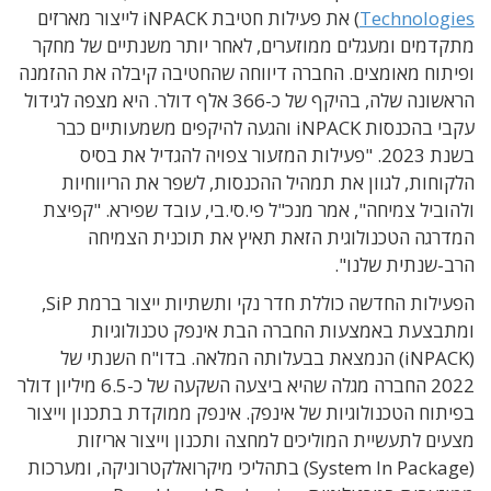
Technologies
) את פעילות חטיבת iNPACK לייצור מארזים
מתקדמים ומעגלים ממוזערים, לאחר יותר משנתיים של מחקר
ופיתוח מאומצים. החברה דיווחה שהחטיבה קיבלה את ההזמנה
הראשונה שלה, בהיקף של כ-366 אלף דולר. היא מצפה לגידול
עקבי בהכנסות iNPACK והגעה להיקפים משמעותיים כבר
בשנת 2023. "פעילות המזעור צפויה להגדיל את בסיס
הלקוחות, לגוון את תמהיל ההכנסות, לשפר את הריווחיות
ולהוביל צמיחה", אמר מנכ"ל פי.סי.בי, עובד שפירא. "קפיצת
המדרגה הטכנולוגית הזאת תאיץ את תוכנית הצמיחה
הרב-שנתית שלנו".
הפעילות החדשה כוללת חדר נקי ותשתיות ייצור ברמת SiP,
ומתבצעת באמצעות החברה הבת אינפק טכנולוגיות
(iNPACK) הנמצאת בבעלותה המלאה. בדו"ח השנתי של
2022 החברה מגלה שהיא ביצעה השקעה של כ-6.5 מיליון דולר
בפיתוח הטכנולוגיות של אינפק. אינפק ממוקדת בתכנון וייצור
מצעים לתעשיית המוליכים למחצה ותכנון וייצור אריזות
(System In Package) בתהליכי מיקרואלקטרוניקה, ומערכות