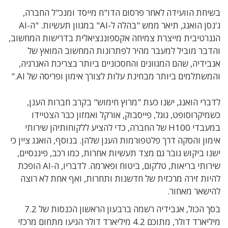
בשיחת הוועידה לאחר פרסום הדו"ח מייסד ומנכ"ל החברה,
ג'נסן הואנג, תיאר ממש "בהלה ל-AI" במגוון תעשיות. "ה-AI
הגנרטיבית מייצרת צמיחה אקספוננציאלית בדרישות המחשוב,
והדבר מוביל למעבר מהיר לפתרונות המחשוב המואץ של
אנבידיה, שהם המגוונים והחסכוניים ביותר בצריכת האנרגיה,
והמשתלמים ביותר מבחינת עלות לצורך אימון ופריסה של AI."
לדברי הואנג, ישנו כעת "מרוץ חימוש" בקרב חברות הענן,
כשמיקרוסופט, גוגל, פייסבוק, אורקל ואמזון כבר הצטיידו
במעבדי H100 של החברה, כדי להציע ללקוחותיהן שירותי
אימון והסקה דרך פלטפורמות הענן שלהן. בנוסף, הואנג ציין כי
ישנו ביקוש גובר גם מצד תעשיות אחרות, כמו רכב, פיננסיים,
שירותי בריאות, טלקום, ביטוח ופארמה. לדבריו, ה-AI הופכת
להיות זירה מרכזית של חדשנות ותחרות, ואף אחת לא רוצה
להישאר מאחור.
בסך הכול, אנבידיה רשמה ברבעון הראשון הכנסות של 7.2
מיליארד דולר, מתוכם 4.2 מיליארד דולר הגיעו מתחום מרכזי