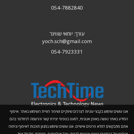
054-7882840
עורך: יוחאי שוויגר
yoch.sch@gmail.com
054-7923331
אנו עושים שימוש בקבצי עוגיות לצרכים שיווקיים ושיפור חוויית השימוש באתר. איסוף
המידע באתר נעשה באופן אנונימי, למעט בטפסי יצירת קשר והרשמה לניוזלטר בהם
אתם מתבקשים למלא פרטים אישיים. אנו עושים שימוש במגוון תוכנות לאיסוף וניתוח
אנליטי של הנתונים באופן אנונימי לרבות: גוגל אנליטיקס, פייסבוק פיקסל ועוד.