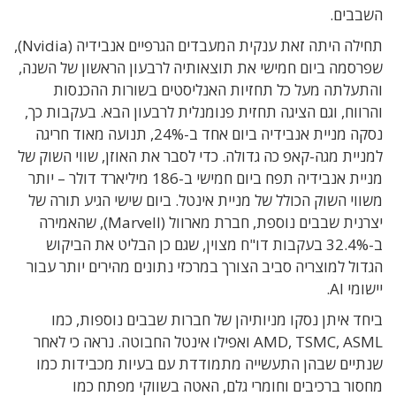
השבבים.
תחילה היתה זאת ענקית המעבדים הגרפיים אנבידיה (Nvidia),
שפרסמה ביום חמישי את תוצאותיה לרבעון הראשון של השנה,
והתעלתה מעל כל תחזיות האנליסטים בשורות ההכנסות
והרווח, וגם הציגה תחזית פנומנלית לרבעון הבא. בעקבות כך,
נסקה מניית אנבידיה ביום אחד ב-24%, תנועה מאוד חריגה
למניית מגה-קאפ כה גדולה. כדי לסבר את האוזן, שווי השוק של
מניית אנבידיה תפח ביום חמישי ב-186 מיליארד דולר – יותר
משווי השוק הכולל של מניית אינטל. ביום שישי הגיע תורה של
יצרנית שבבים נוספת, חברת מארוול (Marvell), שהאמירה
ב-32.4% בעקבות דו"ח מצוין, שגם כן הבליט את הביקוש
הגדול למוצריה סביב הצורך במרכזי נתונים מהירים יותר עבור
יישומי AI.
ביחד איתן נסקו מניותיהן של חברות שבבים נוספות, כמו
AMD, TSMC, ASML ואפילו אינטל החבוטה. נראה כי לאחר
שנתיים שבהן התעשייה מתמודדת עם בעיות מכבידות כמו
מחסור ברכיבים וחומרי גלם, האטה בשווקי מפתח כמו