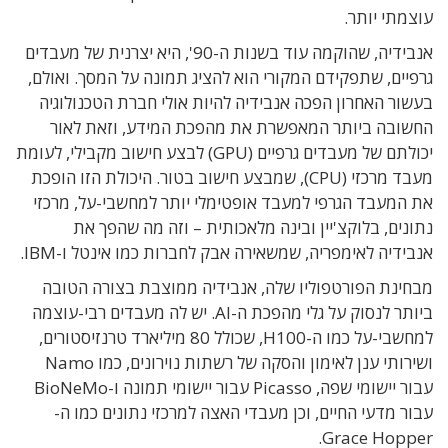
עוצמתי יותר.
אנבידיה, שהוקמה עוד בשנות ה-90', היא יצרנית של מעבדים
גרפיים, שתפקידם המקורי הוא להציג תמונה על המסך. ואולם,
בעשור האחרון הפכה אנבידיה להיות אולי חברת הטכנולוגיה
החשובה ביותר המאפשרת את מהפכת המידע, וזאת לאור
יכולתם של מעבדים גרפיים (GPU) לבצע חישוב מקבילי, לעומת
מעבד מרכזי (CPU), שמבצע חישוב בטור. היכולת הזו הופכת
את המעבד הגרפי למעבד אופטימלי יותר למחשבי-על, מרכזי
נתונים, בלוקצ'יין ובינה מלאכותית – וזה מה שהפך את
אנבידיה לאימפריה, שמשאירה אבק לחברות כמו אינטל ו-IBM.
מבחינת הפורטפוליו שלה, אנבידיה ממוצבת בצורה הטובה
ביותר לנסוק על גלי מהפכת ה-AI. יש לה מעבדים רבי-עוצמה
למחשבי-על כמו ה-H100, שכולל 80 מיליארד טרנזיסטורים,
ושירותי ענן לאימון והסקה של רשתות נוירונים, כמו Namo
עבור יישומי שפה, Picasso עבור יישומי תמונה ו-BioNeMo
עבור מדעי החיים, וכן מעבדי האצה למרכזי נתונים כמו ה-
Grace Hopper.