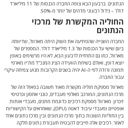
הנתונים. ברבעון הבא צופה החברה הכנסות של 11 מיליארד
דולר – גידול רבעוני מדהים של יותר מ-50%.
החוליה המקשרת של מרכזי
הנתונים
החברה השנייה שהפתיעה את השוק היתה מארוול, שדיווחה
ביום שישי על הכנסות של 1.3 מיליארד דולר. המספרים של
מארוול, כמו גם התחזית לרבעון הבא, לא היו מרשימים באופן
יוצא דופן, ואולם בשיחת הוועידה הציג המנכ"ל מת'יו מארפי
תמונה ורודה לפי ה-AI יהיה בשנים הקרובות מנוע צמיחה עיקרי
עבור החברה.
מארוול מספקת חוליה מקשרת מאוד חשובה בפאזל הזה של
מרכז הנתונים, המורכב מאלפי מעבדים, כונני אחסון וכרטיסי
זיכרון. מארוול מספקת רכיבים כדוגמת מתגים, מעבדי אותות
אופטיים ומעבדי עיבוד דאטה (DPU), שאחראים על הקישוריות
בין החוליות השונות בתוך מרכז הנתונים ובין מרכז נתונים אחד
לאחר. רכיבים אלה חייבים להבטיח תעבורת נתונים חלקה