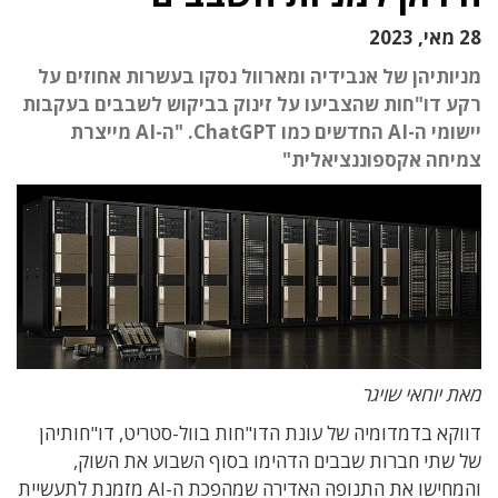
28 מאי, 2023
מניותיהן של אנבידיה ומארוול נסקו בעשרות אחוזים על
רקע דו"חות שהצביעו על זינוק בביקוש לשבבים בעקבות
יישומי ה-AI החדשים כמו ChatGPT. "ה-AI מייצרת
צמיחה אקספוננציאלית"
מאת יוחאי שויגר
דווקא בדמדומיה של עונת הדו"חות בוול-סטריט, דו"חותיהן
של שתי חברות שבבים הדהימו בסוף השבוע את השוק,
והמחישו את התנופה האדירה שמהפכת ה-AI מזמנת לתעשיית