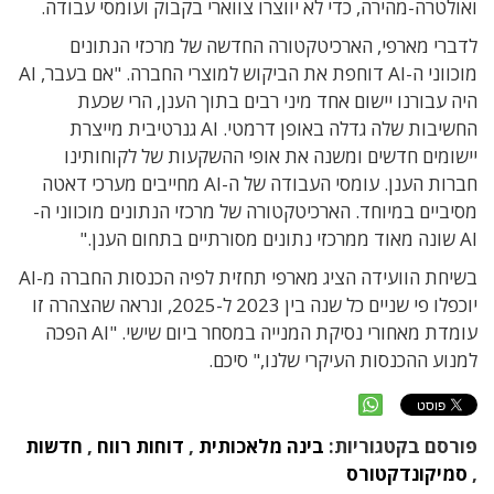
ואולטרה-מהירה, כדי לא יווצרו צווארי בקבוק ועומסי עבודה.
לדברי מארפי, הארכיטקטורה החדשה של מרכזי הנתונים
מוכווני ה-AI דוחפת את הביקוש למוצרי החברה. "אם בעבר, AI
היה עבורנו יישום אחד מיני רבים בתוך הענן, הרי שכעת
החשיבות שלה גדלה באופן דרמטי. AI גנרטיבית מייצרת
יישומים חדשים ומשנה את אופי ההשקעות של לקוחותינו
חברות הענן. עומסי העבודה של ה-AI מחייבים מערכי דאטה
מסיביים במיוחד. הארכיטקטורה של מרכזי הנתונים מוכווני ה-
AI שונה מאוד ממרכזי נתונים מסורתיים בתחום הענן."
בשיחת הוועידה הציג מארפי תחזית לפיה הכנסות החברה מ-AI
יוכפלו פי שניים כל שנה בין 2023 ל-2025, ונראה שהצהרה זו
עומדת מאחורי נסיקת המנייה במסחר ביום שישי. "AI הפכה
למנוע ההכנסות העיקרי שלנו," סיכם.
פורסם בקטגוריות:
בינה מלאכותית
,
דוחות רווח
,
חדשות
,
סמיקונדקטורס