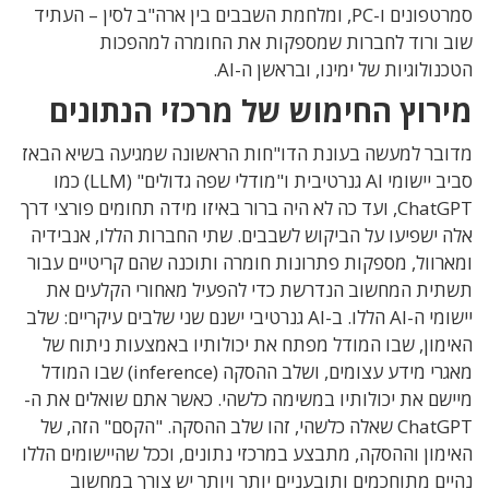
סמרטפונים ו-PC, ומלחמת השבבים בין ארה"ב לסין – העתיד
שוב ורוד לחברות שמספקות את החומרה למהפכות
הטכנולוגיות של ימינו, ובראשן ה-AI.
מירוץ החימוש של מרכזי הנתונים
מדובר למעשה בעונת הדו"חות הראשונה שמגיעה בשיא הבאז
סביב יישומי AI גנרטיבית ו"מודלי שפה גדולים" (LLM) כמו
ChatGPT, ועד כה לא היה ברור באיזו מידה תחומים פורצי דרך
אלה ישפיעו על הביקוש לשבבים. שתי החברות הללו, אנבידיה
ומארוול, מספקות פתרונות חומרה ותוכנה שהם קריטיים עבור
תשתית המחשוב הנדרשת כדי להפעיל מאחורי הקלעים את
יישומי ה-AI הללו. ב-AI גנרטיבי ישנם שני שלבים עיקריים: שלב
האימון, שבו המודל מפתח את יכולותיו באמצעות ניתוח של
מאגרי מידע עצומים, ושלב ההסקה (inference) שבו המודל
מיישם את יכולותיו במשימה כלשהי. כאשר אתם שואלים את ה-
ChatGPT שאלה כלשהי, זהו שלב ההסקה. "הקסם" הזה, של
האימון וההסקה, מתבצע במרכזי נתונים, וככל שהיישומים הללו
נהיים מתוחכמים ותובעניים יותר ויותר יש צורך במחשוב