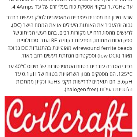
עד 1.7GHz ובקווי אספקת כוח בעלי זרם של עד 4.4Amps.
שנאי סינון הם מסננים פסיביים המאפשרים לסלק רעשים בתדר
גבוה ולהעביר את האותות היעילים או את המתח הישר (DC).
לרעשים מהסוג הזה יש מקורות רבים, בהם רעשי המיתוג של
ספק הכוח הממותג, הפרעות בקווי ה-RF ועוד. טכנולוגיית
wirewound ferrite beads מאופיינת בהתנגדות DC נמוכה
מאוד (low DCR) וספקטרום הנחתת רעשים רחב מאוד.
רכיבי הסדרה עובדים בטווח הטמפרטורות של מינוס 40°C עד
125°C. הם מספקים מגוון השראויות בטווח של 0.1μH עד
3.6μH. הם תואמים לדרישות תקני RoHS ונקיון ממתכות
הלוגניות רעילות (halogen free).