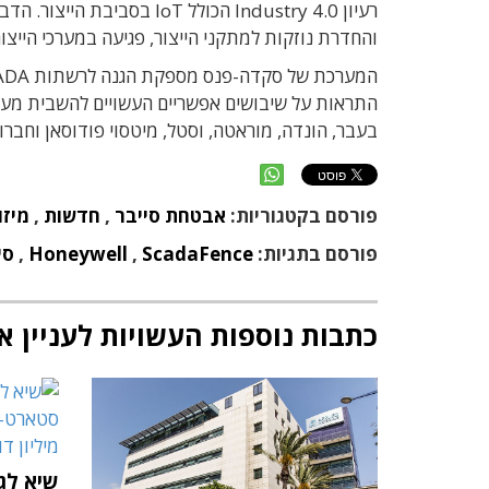
רעיון
Industry 4.0
הכולל
IoT
בסביבת הייצור. הדב
והחדרת נוזקות למתקני הייצור, פגיעה במערכי הייצור
המערכת של סקדה-פנס מספקת הגנה לרשתות
ADA
התראות על שיבושים אפשריים העשויים להשבית מערכ
בעבר, הונדה, מוראטה, וסטל, מיטסוי פודוסאן וחברות 
פורסם בקטגוריות:
אבטחת סייבר
,
חדשות
,
מיזו
פורסם בתגיות:
ScadaFence
,
Honeywell
,
סי
כתבות נוספות העשויות לעניין א
שיא לגי