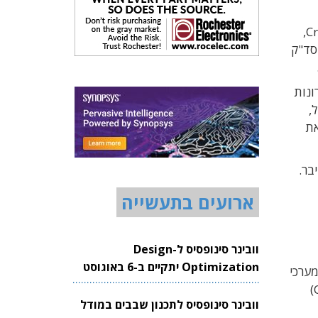
המתמחה בהגנה על רשתות תפעוליות ותעשייתיות. סכום העסקה מוערך בעשרות מיליוני דולרים. לפי נתוני Crumchbase,
צ'ן ונסחרת בנסד"ק
ונות
,
לב את
בר.
ארועים בתעשייה
וובינר סינופסיס ל-Design
Optimization יתקיים ב-6 באוגוסט
מערכי
2026
(
וובינר סינופסיס לתכנון שבבים במודל