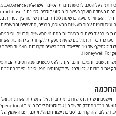
חברת הטכנולוגיה האמריקאית Honeywell הודיעה כי חתמה על הסכם לרכישת חברת הסייבר הישראלית SCADAfence,
חברת הסייבר הישראלית גייסה מהיווסדה כ-40 מיליון דולר. האניוול מופיעה ברשימת 100 החברות של פור
 סייבר על רשתות תפעוליות בתחומי התעשייה והבנייה, וכי הפתר
 ההגנה על מערכות בקרת תהליכים שהיא מספקת ללקוחותיה. להערכת האניוול
תחום הגנת הסייבר על רשתות תפעוליות (OT) צפוי לגדול להיקף של 10 מיליארד דולר בשנים הקרובות. האניוול תש
ות שנים, ומסיבה זו גם הקמנו לפני כעשרים שנה חטיבת הגנת סיי
סייע לנו לחזק את היכולות שלנו ולהגן על לקוחותינו מפני סיכוני סייבר ההולכים
החכמה
ת, חיישנים ורשתות תקשורת, ומתחברת אל התשתית הארגונית, ואל 
תוצאה מכך מתהדק הקשר בין טכנולוגיות ליבת הייצור
Operational
 השילוב הזה קרוי גם “סביבת ייצור חכמה”, ויתגבר עם האימוץ של