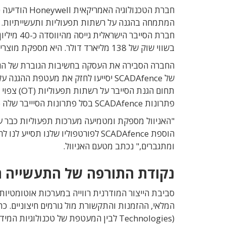
בשווי שוק של 138 מליארד דולר. היא מספקת מוצרים וטכנולוגיות עבור תעשיות התעופה, הבנייה, התעשייה והתשתיות.
החברה הסבירה את העסקה בחשיבות הגוברת של הגנת
של SCADAfence יסייעו לחזק את מעטפת
פתרונות SCADAfence בסל פתרונות הסיייבר שלה Honeywell Forge.
"האניוול מספקת ומטמיעה מערכות תפעוליות כבר עשר
הוספת SCADAfence לפורטפוליו שלנו ת
ומתגברים," נכתב מטעם האניוול.
נקודת התורפה של התעשייה 
סביבת הייצור המודרנית רווייה במערכות אוטומטיו
המלאי, ההזמנות והתקשורת מול גורמים חיצוניים. כ
Technologies)
לבין המעטפת של טכנולוגיות המידע.