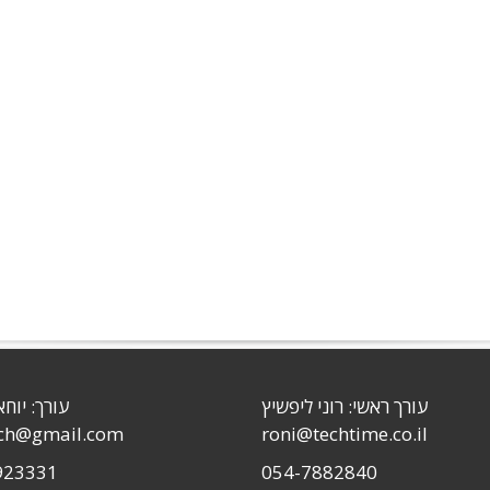
עורך ראשי: רוני ליפשיץ
עורך: יוחא
sch@gmail.com
roni@techtime.co.il
923331
054-7882840