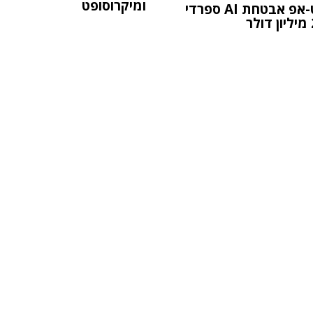
ומיקרוסופט
סטארט-אפ אבטחת AI ספרדי