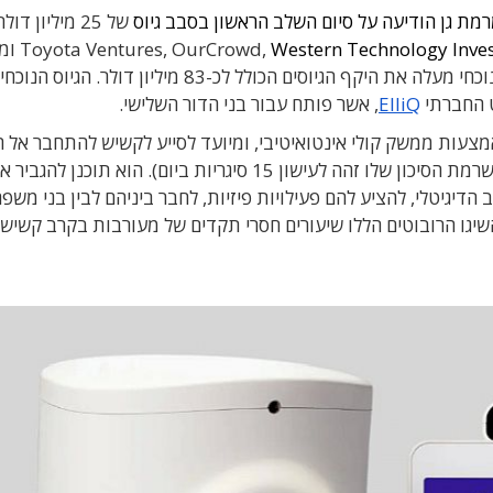
רמת גן הודיעה על סיום השלב הראשון בסבב גיוס
של
25
מיליון דולר
Western Technology Inve
Toyota Ventures, OurCrowd,
ומ
הנוכחי מעלה את היקף הגיוסים הכולל לכ
-83
מיליון דולר
.
הגיוס הנוכחי
ט החברתי
ElliQ
, אשר פותח עבור
בני הדור השלישי
.
אמצעות ממשק קולי אינטואיטיבי, ומיועד לסייע לקשיש להתחבר אל 
ולהתמודד עם הבדידות (שהוכרה כגורם מוות מרכזי שרמת הסיכון שלו זהה לעישון 15 סיגריות ביום). הוא תוכנן להגב
יגיטלי, להציע להם פעילויות פיזיות, לחבר ביניהם לבין בני משפ
שיגו הרובוטים הללו שיעורים חסרי תקדים של מעורבות בקרב קשישים