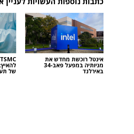
כתבות נוספות העשויות לעניין א
אינטל רוכשת מחדש את
מניותיה במפעל פאב-34
להאיץ;
באירלנד
של תעש