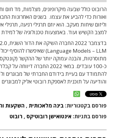
הרובוט כולל שבעה מיקרופונים, מצלמות, מד חום וחי
ואורות כדי להביע את עצמו. בשנים האחרונות החב
וליזום שיחות מעקב. הוא יוזם תרגילי רגיעה, תרגילי
למצב הקשיש ועוד. באמצעות טכנולוגיה של למידת מ
בדצמבר 2022 החברה השיקה את הדור השניח, ElliQ 2.0, אשר כולל טכנולוגיות
Language Models – LLM)
שאיפשרו להוסיף יכול
מתוסרטות
,
והבנה עמוקה יותר של ההקשר (קונטקס
והודיעה על תוכנית לאספקת רובוטי אליק למבוגרים 
פורסם בקטגוריות:
בינה מלאכותית
,
השקעות והון
פורסם בתגיות:
אינטואישן רובוטיקס
,
רובוט