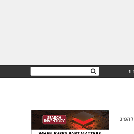
דות
להפיג