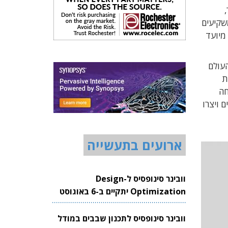
,
שקיעים
 מיועד
העולם
יר את
חה
 ויצרו
ארועים בתעשייה
וובינר סינופסיס ל-Design
Optimization יתקיים ב-6 באוגוסט
2026
וובינר סינופסיס לתכנון שבבים במודל