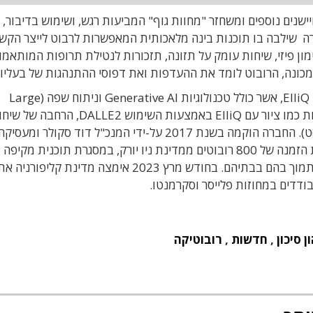
ישנים נוספים ומשחזר "מחוות גוף" המביעות רגש, ושימוש בדיבור, צ
רה שילבה בו תוכנות בינה מלאכותית המאפשרות לרבוט לייצר הקש
 אימון פיזי, שיחות עומק על תזונה, תזכורות לנטילת תרופות המותאמו
כונה, הרובוט לומד את ההעדפות ואת דפוסי ההתנהגות של בעליו.
Generative AI וניתוח שפה (Large
ות כמו
ציור עם
ElliQ
באמצעות השימוש
DALLE2,
הרחבה של שיחו
ט).
החברה הוקמה בשנת 2017 על-ידי המנכ"ל דוד סקולר ומעסי
כ-100 עובדים. במאי 2022 החברה דיווחה על קבלת הזמנה של 800 רובוטים ממדינת ניו יורק, במסגרת תוכנית מקיפה
להתמודד עם בעיית בידודם החברתי של מבוגרים ולתמוך בהם בבתיהם. בחודש מרץ 2023 אימצה מדי
בודדים במחוזות פלייסר וסקרמנטו.
 סיכון
,
חדשות
,
רובוטיקה