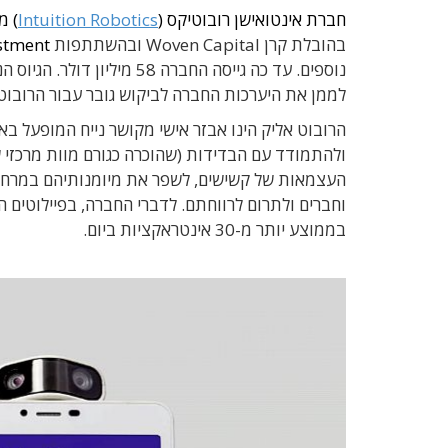
חברת אינטואישן רובוטיקס (
Intuition Robotics
) מ
בהובלת קרן
Woven Capital
ובהשתתפות
stment
נוספים
.
עד כה גייסה החברה
58
מיליון דולר. הגיוס 
לממן את היערכות החברה לביקוש גובר עבור הרובו
הרובוט אליק הינו אבזר אישי מקושר נייח המופעל ב
העצמאות של קשישים, לשפר את מיומנותיהם במרחב הד
וחברים ולתרום לרווחתם. לדברי החברה, בפיילוטים ה
בממוצע יותר מ-30 אינטראקציות ביום.