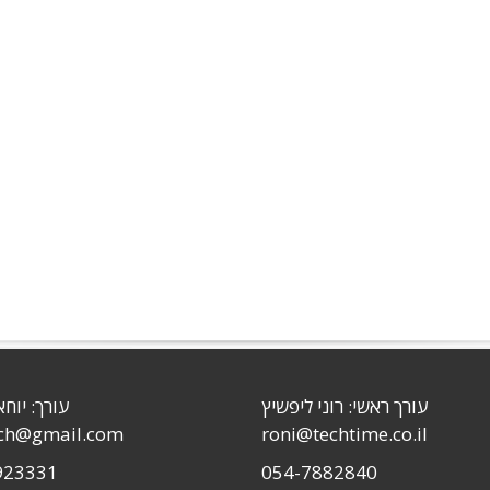
עורך ראשי: רוני ליפשיץ
עורך: יוחא
sch@gmail.com
roni@techtime.co.il
923331
054-7882840