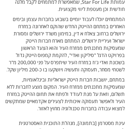
עמותת Star For Life, שמאפשרת למתמחים לקבל מלגה
חודשית וכן מעטפת ליווי מקצועית.
המתמחים יוכלו לעבוד יומיים בשבוע בחברות עצמן ובימים
האחרים במתחם ההייטק החדש שהוקם לאחרונה במזרח
ירושלים ברחוב צאלח א דין, במימון משרד ירושלים ומסורת
ישראל ועיריית ירושלים. המתחם מארח חברות הייטק
שמעסיקות מתכנתים ממזרח העיר והוא הצעד הראשון
בפרויקט הדגל "סיליקון ואדי", להקמת קמפוס הייטק גדול
בשכונת ואדי ג'וז במזרח העיר שיתפרס על פני 200,000 מ"ר
לשטחי מסחר, תעסוקה ותעשיה ויושקעו בו כ-200 מיליון שקל.
במתחם, יושבות חברות הייטק ישראליות ובינלאומיות,
שמעסיקות מתכנתים ממזרח העיר. המקום מוצע לחברות ללא
תשלום, וזאת על מנת לעודד ולפתח את תחום ההייטק במזרח
העיר ולאפשר תעסוקה איכותית לצעירים אקדמאיים שמתקשים
למצוא עבודה בחברות טכנולוגיה מחוץ לאזור.
עינת מסטרמן [בתמונה], מנהלת התוכנית האסטרטגית