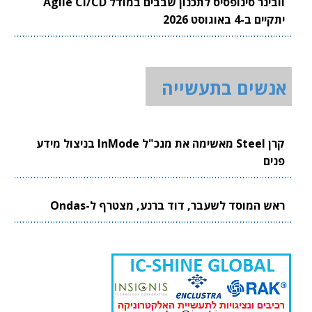
וובינר סינופסיס לתכנון שבבים במודל Agile CI/CD
יתקיים ב-4 באוגוסט 2026
אנשים בתעשייה
קרן Steel מאשימה את מנכ"ל InMode בניצול מידע
פנים
ראש המוסד לשעבר, דוד ברנע, מצטרף ל-Ondas