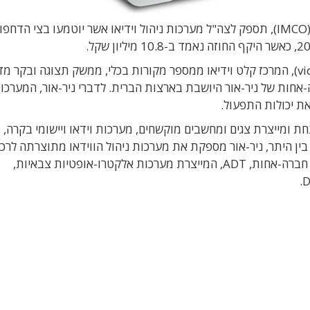
חברת ניר-אור (Nir-Or), המשתייכת לקבוצת אימקו (IMCO), תספק לצה"ל מערכות ניהול וידיאו אשר יוטמעו בצי הדח
המערכת של ניר-אור כוללת נתב וידיאו (video matrix), המרכז קלט וידיאו ממספר מקורות בכלי, ממשק תצוגה ובקר
פותחו וייוצרו בשיתוף חברת ADTI, חברה-אחות של ניר-אור היושבת בארצות הברית. לדברי ניר-אור, המערכ
ת יכולות התפעול.
חברה-בת של אימקו תעשיות (IMCO), מפתחת ומייצרת צגים ומחשבים מוקשחים, מערכות וידאו ויישומי בק
בין היתר, ניר-אור מספקת את מערכות ניהול הווידאו מתוצרתה לרכב
הקרב המשוריינים של צה"ל, נמ"ר ואיתן. לניר-אור יש חברה-אחות, ADT, המייצרת מערכות אלקטרו-אופטיות צבאיות,