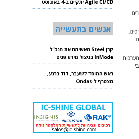
Agile CI/CD יתקיים ב-4 באוגוסט
2026
פורים
אנשים בתעשייה
 מדפים.
ות
קרן Steel מאשימה את מנכ"ל
InMode בניצול מידע פנים
רה, מערכות
י
ראש המוסד לשעבר, דוד ברנע,
מצטרף ל-Ondas