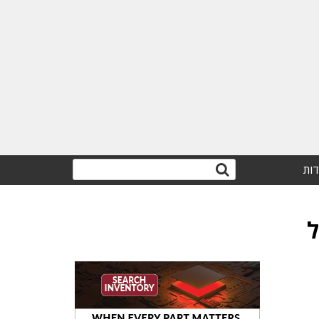
דות
ל