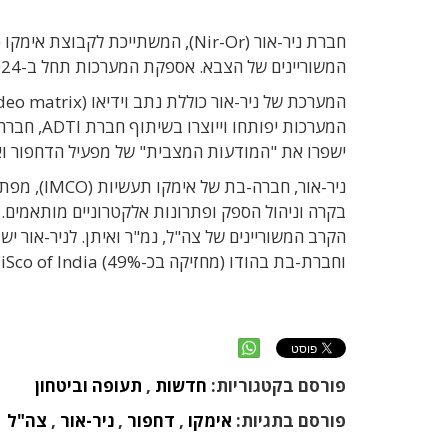
המשוריינים של הצבא. אספקת המערכות תחל ב-2024, כאשר היקף החוזה נאמד ב-10.8 מיליון שקל.
המערכות י
ישפרו את "המודעות המצבית" של מפעיל הדחפור וא
ניר-אור, 
בקרה וניהול הספק ופתרונות אלקטרוניים מותאמים. 
וחברת-בת בהודו (מחזיקה בכ-49%) DiSco of India.
פורסם בקטגוריות:
חדשות
,
תעופה וביטחון
פורסם בתגיות:
אימקו
,
דחפור
,
ניר-אור
,
צה"ל