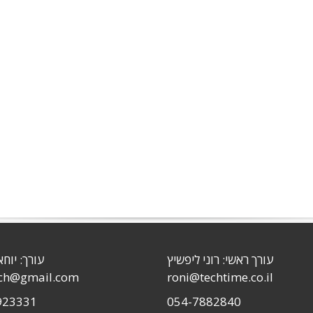
עורך ראשי: רוני ליפשיץ
עורך: יוחא
sch@gmail.com
roni@techtime.co.il
923331
054-7882840