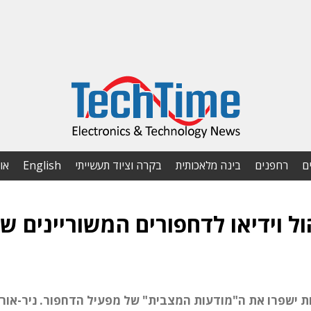
ם
רחפנים
בינה מלאכותית
בקרה וציוד תעשייתי
English
או
ל וידיאו לדחפורים המשוריינים ש
יליון שקל. המערכות ישפרו את ה"מודעות המצבית" של מפעיל הדחפור. ניר-אור