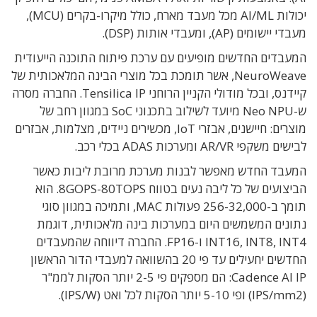
יכולות AI/ML מכל מעבד מארח, כולל מיקרו-בקרים (MCU),
מעבדי יישומים (AP), ומעבדי אותות (DSP).
המעבדים החדשים מופיעים עם ערכת פיתוח התוכנה הייעודית
NeuroWeave, אשר תומכת בכל מוצרי הבינה המלאכותית של
קיידנס, ובכל מודולי הקניין הרוחני Tensilica IP. החברה מסרה
ש-Neo NPU מיועד לשילוב בתכנוני SoC במגוון רחב של
מוצרים: חיישנים, אבזרי IoT, מכשירים ניידים, מצלמות, אבזרים
לבישים משקפי AR/VR ומערכות ADAS בכלי רכב.
המעבד החדש מאפשר לבנות מערכת מרובת ליבות כאשר
הביצועים של כל ליבה נעים בטווח 8GOPS-80TOPS. הוא
תומך ב-256-32,000 פעולות MAC, ותמיכה במגוון סוגי
נתונים המשמשים היום במערכות בינה מלאכותית, דוגמת
INT16, INT8, INT4 ו-FP16. החברה דיווחה שהמעבדים
החדשים יחעילים עד פי 20 בהשוואה למעבדי הדור הראשון
Cadence AI IP: הם מספקים פי 2-5 יותר הסקות לממ"ר
(IPS/mm2) ופי 5-10 יותר הסקות לכל ואט (IPS/W).