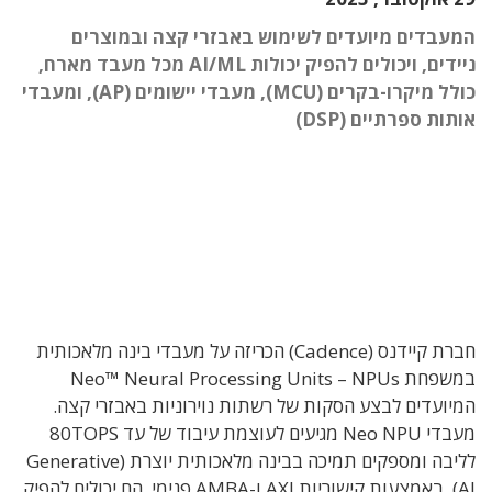
המעבדים מיועדים לשימוש באבזרי קצה ובמוצרים
ניידים, ויכולים להפיק יכולות AI/ML מכל מעבד מארח,
כולל מיקרו-בקרים (MCU), מעבדי יישומים (AP), ומעבדי
אותות ספרתיים (DSP)
חברת קיידנס (Cadence) הכריזה על מעבדי בינה מלאכותית
במשפחת Neo™ Neural Processing Units – NPUs
המיועדים לבצע הסקות של רשתות נוירוניות באבזרי קצה.
מעבדי Neo NPU מגיעים לעוצמת עיבוד של עד 80TOPS
לליבה ומספקים תמיכה בבינה מלאכותית יוצרת (Generative
AI). באמצעות קישוריות AXI ו-AMBA פנימי, הם יכולים להפיק