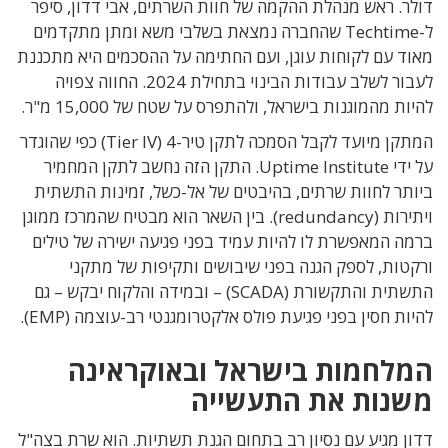
דולר. ראש מנהלת ההקמה של חוות השרתים, אבי דדון, סיפר
ל-Techtime שהחברה נמצאת בשלבי משא ומתן מתקדמים
מאוד עם לקוחות עוגן, ועם החתימה על ההסכמים היא מתכננת
לעבור לשלב עבודות הבינוי בתחילת 2024. החווה צפויה
להיות מהמוגנות בישראל, ולהתפרס על שטח של 15,000 מ"ר.
המתקן מיועד לקבל הסמכה לתקן טיר-4 (Tier IV) כפי שהוגדר
על ידי Uptime Institute. התקן הזה נחשב לתקן המחמיר
ביותר לחוות שרתים, בהיבטים של אל-כשל, זמינות התשתית
ויתירות (redundancy). בין השאר הוא מבטיח שהמרכז ממוגן
ברמה המאפשרת לו להיות עמיד בפני פגיעה ישירה של טילים
ורקטות, לספק הגנה בפני שיבושים ותקיפות של מתקני
התשתית והתקשורת (SCADA) – ובמידה והלקוח יבקש – גם
להיות חסין בפני פגיעת פולס אלקטרומגנטי רב-עוצמה (EMP).
המלחמות בישראל ובאוקראינה
משנות את התעשייה
דדון מגיע עם נסיון רב בתחום הגנת תשתיות. הוא
שרת בצה
"
ל