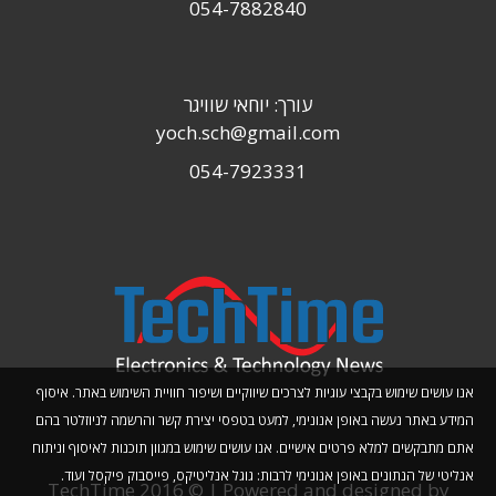
054-7882840
עורך: יוחאי שוויגר
yoch.sch@gmail.com
054-7923331
אנו עושים שימוש בקבצי עוגיות לצרכים שיווקיים ושיפור חוויית השימוש באתר. איסוף
המידע באתר נעשה באופן אנונימי, למעט בטפסי יצירת קשר והרשמה לניוזלטר בהם
אתם מתבקשים למלא פרטים אישיים. אנו עושים שימוש במגוון תוכנות לאיסוף וניתוח
אנליטי של הנתונים באופן אנונימי לרבות: גוגל אנליטיקס, פייסבוק פיקסל ועוד.
TechTime 2016 © | Powered and designed by