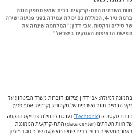
חוות השרתים התת-קרקעית בבית שמש תספק הגנה
ברמת טיר-4, הכוללת גם יכולת עמידה בפני פגיעה ישירה
של טילים ורקטות. אבי דדון: "המלחמה שינתה את
תפישת הרציפות העסקית בישראל"
בתמונה למעלה: אבי דדון (צילום: דוברות משרד הביטחון) על
רקע הדמיית חוות השרתים של טקטוניק (קרדיט: אסף פרץ)
חברת טקטוניק (
Techtonic
) נערכת לתחילת פרוייקט ההקמה
של חוות השרתים (data center) התת-קרקעית הממוגנת
באזור התעשייה ברוש בבית שמש בהשקעה של כ-140 מיליון