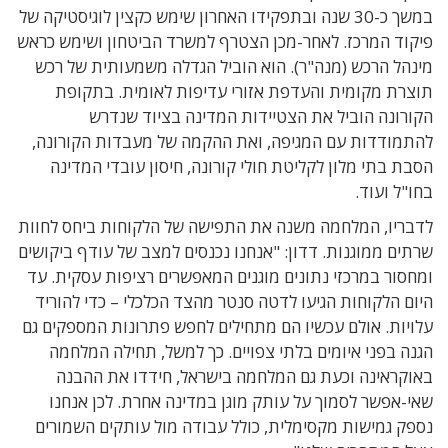
במשך כ
-30
שנה ובתפקידו האחרון שימש כקצין לוגיסטיקה של
פיקוד המרכז. לאחר-מכן הצטרף למשרד הביטחון ושימש
כראש
מינהל הרכש
(
מנה
"
ר
)
.
הוא הוביל
הגדלה משמעותית של רכש
תוצרת מקומית
ו
העדפת אזורי עדיפות לאומית
.
בתקופת
הקורונה הוביל את הצטיידות המדינה בציוד שנדרש
להתמודדות עם המגיפה, ו
את ההקמה של מעבדות הקורונה
,
הסבת בתי מלון לקליטת חולי קורונה,
חיסון עובדי המדינה
בחו
"
ל ועוד
.
לדבריו, המלחמה משנה את התפישה של הלקוחות ביחס לחוות
שרתים ממוגנות. דדון: "אנחנו נכנסים למצב של עודף ביקושים
ומחסור במרכזי נתונים מוגנים המאפשרים רציפות עסקית. עד
היום הלקוחות הגיעו לדטה סנטר מהצד הכלכלי – כדי להוריד
עלויות. אולם עכשיו הם מתחילים לחפש פתרונות המספקים גם
הגנה בפני איומים בלתי צפויים. כך למשל, תחילה המלחמה
באוקראינה וכעת גם המלחמה בישראל, חידדו את ההבנה
שאי-אפשר לסמוך על עותק מוגן במדינה אחרת. לכן אנחנו
נספק גמישות מקסימלית, כולל עבודה מול עותקים השמורים