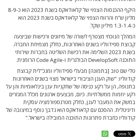
היקף ההכנסות הצפוי של קלאודאקס בשנת 2023 הוא כ-8-9
מליון ש"ח והרווח הצפוי של קלאודאקס בשנת 2023 הוא
כ-1.3-1.4 מיליון שקל.
המהלך הנוכחי מצטרף לשורה של מיזוגים ורכישות שביצעה
קבוצת ספידווליו בשנים האחרונות, כחלק מצמיחת החברה.
בשנת 2023 השלימה את רכישת השליטה בחברות שירותי
התוכנה DevelopSoft הבולגרית ו-Code Agile הרומנית.
טלי שם טוב [בתמונה] מבעלי ספידווליו ומנכ"לית קבוצת
קודווליו: "שוק הענן הציבורי בישראל מצוי בשנים האחרונות
בתנופה, הן על רקע כניסה של שחקניות ענן בינלאומיות והן על
רקע יוזמות ממשלתיות. כיום, מבצעים ארגונים מכלל המגזרים
במשק את המעבר לענן, כחלק מטרנספורמציה עסקית
ודיגיטלית. ההסכם עם קלאודאקס הוא נדבך נוסף במיצובה של
קודווליו כחברת פתרונות התוכנה המובילה בישראל."