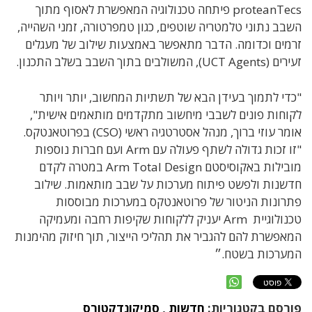
proteanTecs פיתחה טכנולוגיה המאפשרת לאסוף מתוך
השבב נתוני טלמטריה שוטפים, כגון טמפרטורה, זמני השהייה,
זרמים וכדומה. הדבר מתאפשר באמצעות שילוב של מעגלים
זעירים (UCT Agents), המשולבים בתוך השבב בשלב התכנון.
"כדי לתמוך בעידן הבא של תשתיות המחשוב, יותר ויותר
לקוחות פונים לשבבי מיחשוב מתקדמים מותאמים אישית",
אומר עוזי ברוך, מנהל אסטרטגיה ראשי (CSO) בפרוטאנטקס.
"זו זכות גדולה לשתף פעולה עם Arm ועם חברות נוספות
מובילות באקוסיסטם Arm Total Design במטרה לקדם
חדשנות ולפשט פיתוח מערכות על שבב מותאמות. שילוב
פתרונות הניטור של פרוטאנטקס במערכות מבוססות
טכנולוגיית Arm יעניק ללקוחות שקיפות רחבה ומעמיקה
המאפשרת להם להגביר את תהליכי הייצור, תוך חיזוק מהימנות
המערכות בשטח.״
פורסם בקטגוריות:
חדשות
,
סמיקונדקטורס