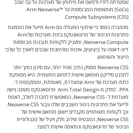
שמטרתה לזרז ולפשט את פיתוחן של מערכות על גבי שבב
(SoCs) מותאמות המבוססות על Arm Neoverse™
Compute Subsystems (CSS).
מהחברה נמסר כי שיתוף הפעולה עם Arm מייעל את הטמעת
פתרונות הניטור של פרוטאנטקס בתת-מערכות שלArm
Neoverse Compute, ומעניק ללקוחות תובנות מבוססות
דיפ-דאטה על ביצועים, איכות ומהימנות שבבים לאורך כל שלבי
הייצור והשימוש.
Neoverse CSS מספק נתיב מהיר יותר, עם סיכון נמוך יותר
לתכנון סיליקון מותאם אישית לתחום התשתית. היא מסופקת
כתת-מערכת של Arm שמוגדרת, מאומתת, וממוקסמת ל-
PPA. כחלק מ-Arm Total Design פרוטאנטקס משיגה גישה
מועדפת ל- Neoverse CSS, המאפשרת לחברה לשלב, לאמת
ולייעל את פתרונות ניטור השבבים שלה עבור Neoverse CSS.
וכך לקוחות משותפים מקבלים יישום מותאם אישית של
Neoverse CSS, המבטיח שילוב חלק ויעיל של טכנולוגיית
הניטור של פרוטאנטקס והתאמה אישית למוצר.