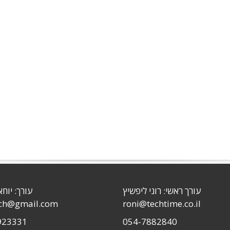
עורך ראשי: רוני ליפשיץ
עורך: יוחא
sch@gmail.com
roni@techtime.co.il
923331
054-7882840