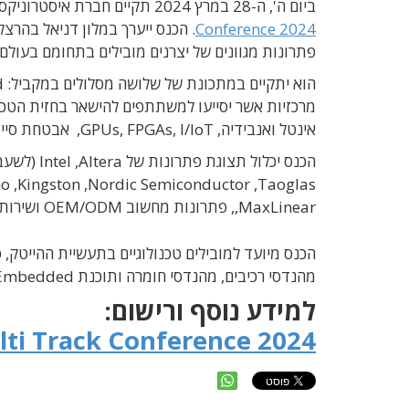
ביום ה', ה-28 במרץ 2024 תקיים חברת איסטרוניקס את כנס
Conference 2024
פתרונות מגוונים של יצרנים מובילים בתחומם בעולם.
מרכזיות אשר יסייעו למשתתפים להישאר בחזית הטכ
אינטל ואנבידיה, GPUs, FPGAs, I/IoT, אבטחת סייבר למפתחי התקני IoT ועוד.
הכנס יכלול תצוגת פתרונות של
Intel ,Altera
(
לשעב
no
,
Kingston ,Nordic Semiconductor
,
Taoglas
MaxLinear
,
,
פתרונות מחשוב
ODM
/
OEM
ושירות
הכנס מיועד למובילים טכנולוגיים בתעשיית ההייטק, 
מהנדסי רכיבים, מהנדסי חומרה ותוכנת
Embedded
למידע נוסף ורישום:
ti Track Conference 2024