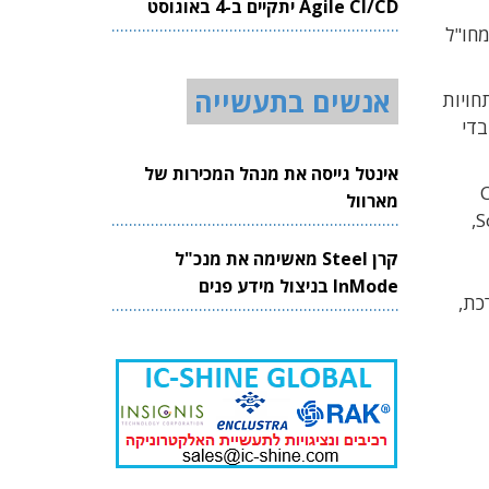
Agile CI/CD יתקיים ב-4 באוגוסט
2026
 ומומחים מחו"ל
אנשים בתעשייה
גמות והתפתחויות
בדי
אינטל גייסה את מנהל המכירות של
מארוול
,
S
קרן Steel מאשימה את מנכ"ל
InMode בניצול מידע פנים
כת,