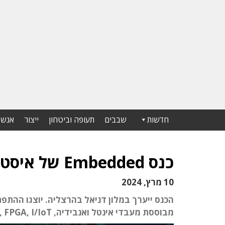
חדשות
שבבים
תעופה וביטחון
ייצור
אנשי
כנס Embedded של איסטרוניקס יתקיים ב-28 במרץ 2024
10 מרץ, 2024
הכנס ייערך במלון דניאל בהרצליה. יוצגו ההתפ
מבוססת מעבדי אינטל ואנבידיה, GPU, FPGA, I/IoT, אבטחת סייבר למפתחי IoT ועוד