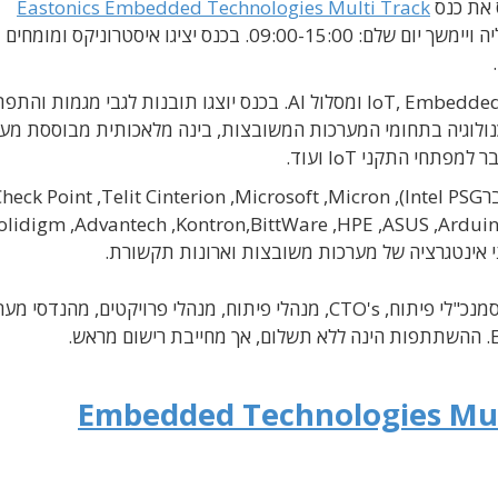
Eastonics Embedded Technologies Multi Track
. הכנס ייערך במלון דניאל בהרצליה ויימשך יום שלם: 09:00-15:00. בכנס יציגו איסטרוניקס
הוא יתקיים במתכונת של שלושה מסלולים במקביל: IoT, Embedded ומסלול AI. בכנס יוצגו תובנות לגבי מ
נולוגיה בתחומי המערכות המשובצות, בינה מלאכותית מבוססת מע
ר
Intel PSG
),
Micron
,
Microsoft
,
Telit Cinterion
,
Check Point
olidigm
,
Advantech
,
Kontron
,
BittWare
,
HPE
,
ASUS
,
Ardui
י אינטגרציה של מערכות משובצות וארונות תקשורת
.
סמנכ"לי פיתוח,
CTO's
, מנהלי פיתוח, מנהלי פרויקטים, מהנדסי מער
. ההשתתפות הינה ללא תשלום, אך מחייבת רישום מראש.
Embedded Technologies Mul