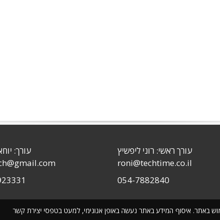
עורך ראשי: רוני ליפשיץ
עורך: יוחא
sch@gmail.com
roni@techtime.co.il
923331
054-7882840
שימוש באתר. איסוף המידע באתר נעשה באופן אנונימי, למעט בטפסי יצירת קשר