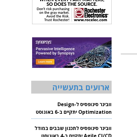
ארועים בתעשייה
וובינר סינופסיס ל-Design
Optimization יתקיים ב-6 באוגוסט
2026
וובינר סינופסיס לתכנון שבבים במודל
Agile CI/CD יתקיים ב-4 באוגוסט