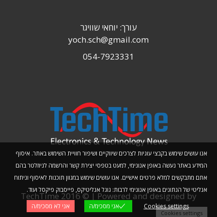
עורך: יוחאי שוויגר
yoch.sch@gmail.com
054-7923331
אנו עושים שימוש בקבצי עוגיות לצרכים שיווקיים ושיפור חוויית השימוש באתר. איסוף
המידע באתר נעשה באופן אנונימי, למעט בטפסי יצירת קשר והרשמה לניוזלטר בהם
אתם מתבקשים למלא פרטים אישיים. אנו עושים שימוש במגוון תוכנות לאיסוף וניתוח
אנליטי של הנתונים באופן אנונימי לרבות: גוגל אנליטיקס, פייסבוק פיקסל ועוד.
TechTime 2016 © | Powered and designed by
Cookies settings
אני מסכימ/ה
אני לא מסכימ/ה
Planwize
Cookies settings