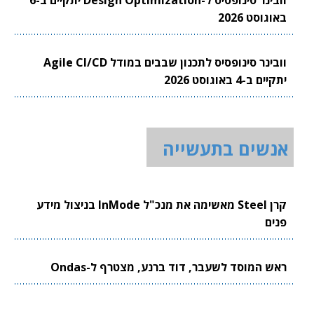
וובינר סינופסיס ל-Design Optimization יתקיים ב-6
באוגוסט 2026
וובינר סינופסיס לתכנון שבבים במודל Agile CI/CD
יתקיים ב-4 באוגוסט 2026
אנשים בתעשייה
קרן Steel מאשימה את מנכ"ל InMode בניצול מידע
פנים
ראש המוסד לשעבר, דוד ברנע, מצטרף ל-Ondas