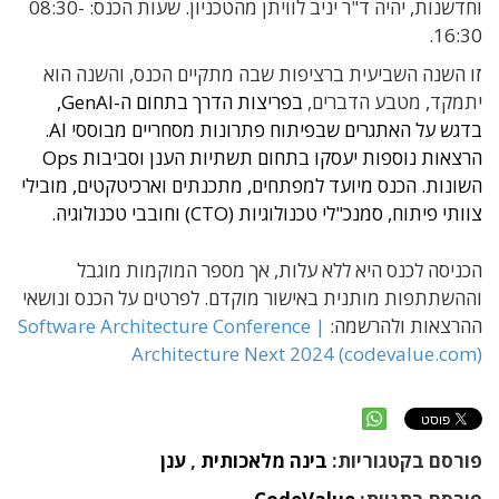
וחדשנות, יהיה ד"ר יניב לוויתן מהטכניון. שעות הכנס: 08:30-
16:30.
זו השנה השביעית ברציפות שבה מתקיים הכנס, והשנה הוא
יתמקד, מטבע הדברים,
בפריצות הדרך בתחום ה-GenAI,
בדגש על האתגרים שבפיתוח פתרונות מסחריים מבוססי AI.
הרצאות נוספות יעסקו בתחום תשתיות הענן וסביבות Ops
השונות. הכנס מיועד ל
מפתחים, מתכנתים וארכיטקטים, מובילי
צוותי פיתוח, סמנכ"לי טכנולוגיות (CTO) וחובבי טכנולוגיה.
הכניסה לכנס היא ללא עלות, אך מספר המוקמות מוגבל
וההשתתפות מותנית באישור מוקדם. לפרטים על הכנס ונושאי
ההרצאות ולהרשמה:
Software Architecture Conference |
Architecture Next 2024 (codevalue.com)
פורסם בקטגוריות:
בינה מלאכותית
,
ענן