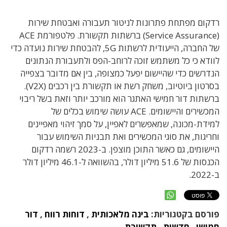
רדקום מפתחת פתרונות לניטור תעבורה ואבטחת שירות
(Service Assurance) ברשתות תקשורת. פלטפורמת ACE
של החברה, הייעודית לרשתות 5G, להבטחת שירות נועדה כדי
לוודא כי כל משתמש זוכה לרוחב-הפס ולתעבורת הנתונים
הנדרשים כדי שהיישום יפעל כמצופה, בין אם מדובר בצפייה
בסרטון ביוטיוב, משחק רשת או תקשורת בין רכבים (V2X).
ברשתות דור חמישי האתגר הוא מורכב יותר וזאת בשל ריבוי
המכשירים והיישומים. ACE עושה שימוש בכלים של
למידת-מכונה, שמאפשרים לאפיין, על סמך זיהוי מאפיינים
וחריגות, את סוגי המכשירים ואת תבניות השימוש עבור
היישומים, גם כאשר התוכן מוצפן. ב-2023 רשמה רדקום
הכנסות של 51.6 מיליון דולר, בהשוואה ל-46.1 מיליון דולר
ב-2022.
פורסם בקטגוריות:
בינה מלאכותית
,
דוחות רווח
,
דור
חמישי
,
חדשות
,
תקשורת