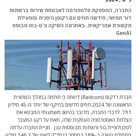
החברה, המספקת פלטפורמה לאבטחת שירות ברשתות
דור חמישי, חידשה חוזים עם רקוטן היפנית ומפעילת
תקשורת אמריקאית. באחרונה השיקה צ'ט-בוט מבוסס
GenAI
חברת רדקום (Radcom) דיווחה
כי חתמה במהלך המחצית
הראשונה של 2024 חוזים חדשים בהיקף של יותר מ-45 מיליון
דולר. לדברי החברה, מדובר בהישג משמעותי המבטא את
הצלחת האסטרטגיה העסקית שלה, וזאת על רקע המעבר
לטכנולוגיית 5G ורשתות מבוססות ענן. מניית החברה עלתה
מתחילת השנה ב-18% במסחר בנסד"ק לשווי של 146.3 מיליון