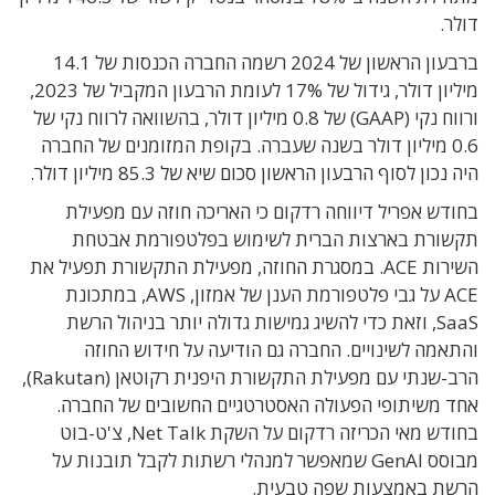
דולר.
ברבעון הראשון של 2024 רשמה החברה הכנסות של 14.1
מיליון דולר, גידול של 17% לעומת הרבעון המקביל של 2023,
ורווח נקי (GAAP) של 0.8 מיליון דולר, בהשוואה לרווח נקי של
0.6 מיליון דולר בשנה שעברה. בקופת המזומנים של החברה
היה נכון לסוף הרבעון הראשון סכום שיא של 85.3 מיליון דולר.
בחודש אפריל דיווחה רדקום כי האריכה חוזה עם מפעילת
תקשורת בארצות הברית לשימוש בפלטפורמת אבטחת
השירות ACE. במסגרת החוזה, מפעילת התקשורת תפעיל את
ACE על גבי פלטפורמת הענן של אמזון, AWS, במתכונת
SaaS, וזאת כדי להשיג גמישות גדולה יותר בניהול הרשת
והתאמה לשינויים. החברה גם הודיעה על חידוש החוזה
הרב-שנתי עם מפעילת התקשורת היפנית רקוטאן (Rakutan),
אחד משיתופי הפעולה האסטרטגיים החשובים של החברה.
בחודש מאי הכריזה רדקום על השקת Net Talk, צ'ט-בוט
מבוסס GenAI שמאפשר למנהלי רשתות לקבל תובנות על
הרשת באמצעות שפה טבעית.