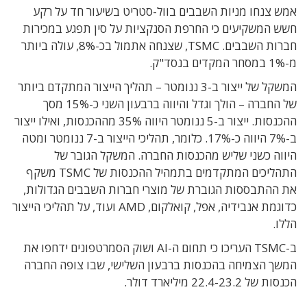
אמש צנחו מניות השבבים בוול-סטריט בשיעור חד על רקע
חשש המשקיעים כי החרפת הסנקציות על סין תפגע במכירות
חברות השבבים. TSMC, שצנחה אתמול בכ-8%, עולה ביותר
מ-1% במסחר המקדים בנסד"ק.
המשקל של ייצור ב-3 ננומטר – תהליך הייצור המתקדם ביותר
של החברה – הולך וגדל והיווה ברבעון השני כ-15% מסך
ההכנסות. ייצור ב-5 ננומטר היווה 35% מההכנסות, ואילו ייצור
ב-7% היווה כ-17%. כלומר, תהליכי הייצור ב-7 ננומטר ומטה
היווה כשני שליש מהכנסות החברה. המשקל הגובר של
התהליכים המתקדמים בתמהיל ההכנסות של TSMC משקף
את ההתבססות הגוברת של מוצרי חברות השבבים הגדולות,
כדוגמת אנבידיה, אפל, קואלקום, AMD ועוד, על תהליכי הייצור
הללו.
ב-TSMC העריכו כי תחום ה-AI ושוק הסמרטפונים ידחפו את
המשך הצמיחה בהכנסות ברבעון השלישי, שבו צופה החברה
הכנסות של 22.4-23.2 מיליארד דולר.