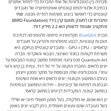
סינרגיה בין הטכנולוגיות של שתי החברות כדי לפתור אתגרים
בכתיבת אלגוריתמים קוונטיים ואופטימיזציה של מעבדים
קוונטיים כדי לאפשר ביצוע משימות למדית-מכונה.
שתי
החברות זכו למענק מטעם קרן בירד (BIRD Foundation)
והתקציב שעומד לרשותן הוא 2.2 מיליון דולר.
חברת
BlueQbit
מקליפורניה פיתחה פלטפורמה לכתיבת
תוכנות קוונטיות, לבצע סימולציות ולהריצן על מעבדים
קלאסיים – CPU ו-GPU – ומעבדים קוונטיים (QPU). היא
משרתת לקוחות במגזר הארגוני, הצבאי והאקדמי. חברת
Quantum Art מנס ציונה מפתחת מחשב קוונטי המבוסס על
יונים כלואים. החברה הוקמה על ידי טל דויד, עמית בן קיש ורועי
עוזרי, והטכנולוגיה שלה מבוססת על מחקר ממכון וייצמן.
בעולם המחשוב הקוונטי, יונים כלואים היא אחת השיטות
הנבחנות לפיתוח של קיוביטים – יחידות המחשוב הבסיסיות
במחשב קוונטי, המקבילות לביטים במחשב קלאסי.
יון הוא אטום, או מולקולה, בעל מטען חשמלי חיובי או שלילי.
בשל העובדה שהם טעונים חשמלית, ניתן לקבע יונים באופן