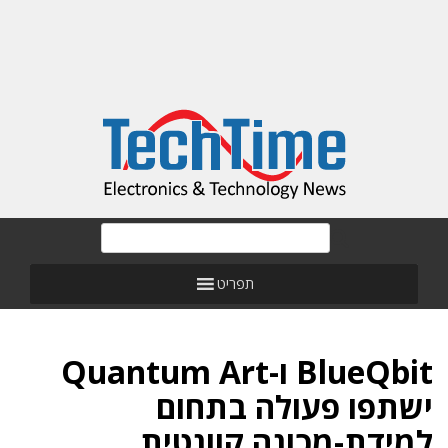
תפריט
BlueQbit ו-Quantum Art
ישתפו פעולה בתחום
למידת-מכונה קוונטית