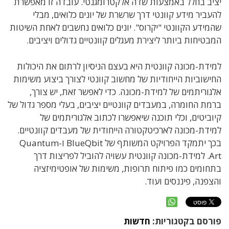
יציב בחלל באמצעות שדה אלקטרומגנטי. עובדה זו מאפשרת
להעביר מידע קוונטי דרך שרשרת של יונים כלואים, מבלי
שהמידע הקוונטי "יקרוס". יונים כלואים נחשבים לאחת השיטות
המבטיחות ביותר ליצירת מעגלים קוונטיים גדולים ויציבים.
למידת-מכונה קוונטית היא בעצם הניסיון לרתום את היכולות
החישוביות הייחודיות של מחשוב קוונטי לצורך ביצוע משימות
אלגוריתמים של למידת-מכונה. כדי לאפשר זאת, יש צורך,
ברמת החומרה, במעבדים קוונטיים יציבים, בעלי מספר גדול של
קיוביטים, וכלי תוכנה שיאפשרו לכתוב אלגוריתמים של
למידת-מכונה לארכיטקטורה הייחודית של מעבדים קוונטיים.
בכך יתמקד הפרויקט המשותף של BlueQbit ו-Quantum
Art. למידת-מכונה קוונטית עשויה להוביל לפריצות דרך
בתחומים כמו פיתוח תרופות, משימות של אופטימיזציה
והצפנה, פיננסים ועוד.
פורסם בקטגוריות:
חדשות